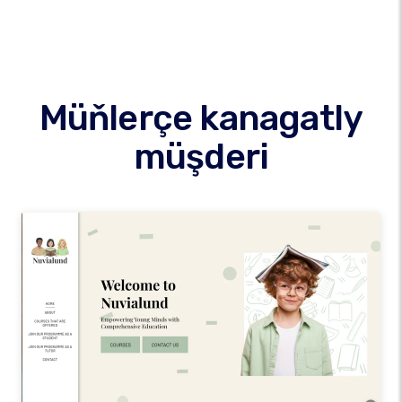
Müňlerçe kanagatly
müşderi