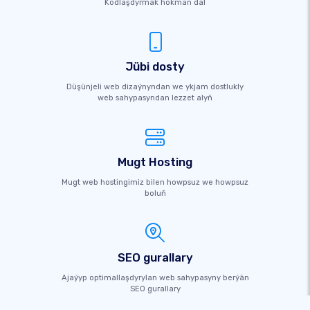
Kodlaşdyrmak hökman däl
Jübi dosty
Düşünjeli web dizaýnyndan we ykjam dostlukly
web sahypasyndan lezzet alyň
Mugt Hosting
Mugt web hostingimiz bilen howpsuz we howpsuz
boluň
SEO gurallary
Ajaýyp optimallaşdyrylan web sahypasyny berýän
SEO gurallary