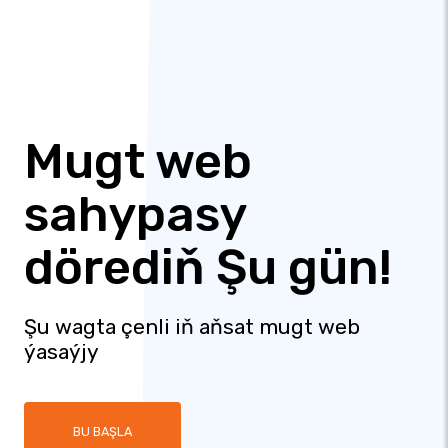
Mugt web
sahypasy
dörediň Şu ​​gün!
Şu wagta çenli iň aňsat mugt web
ýasaýjy
BU BAŞLA