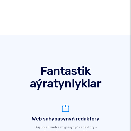
Fantastik
aýratynlyklar
Web sahypasynyň redaktory
Düşünjeli web sahypasynyň redaktory -