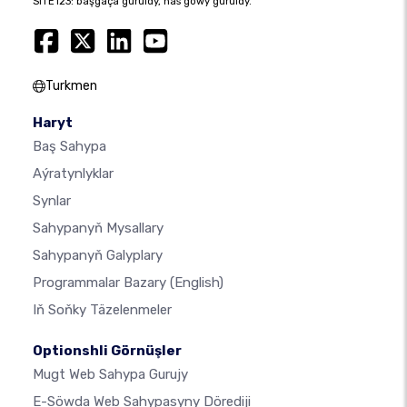
SITE123: başgaça guruldy, has gowy guruldy.
Turkmen
Haryt
Baş Sahypa
Aýratynlyklar
Synlar
Sahypanyň Mysallary
Sahypanyň Galyplary
Programmalar Bazary
(English)
Iň Soňky Täzelenmeler
Optionshli Görnüşler
Mugt Web Sahypa Gurujy
E-Söwda Web Sahypasyny Dörediji