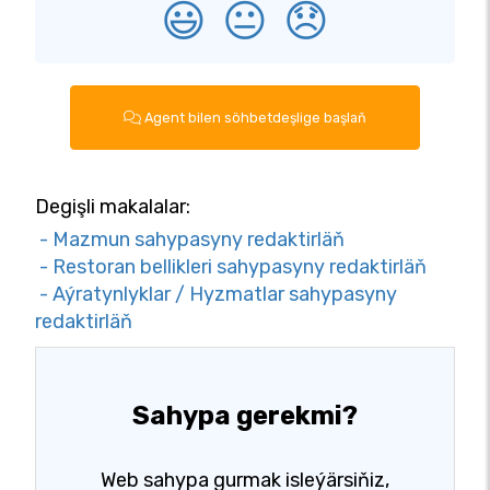
😃
😐
😞
Agent bilen söhbetdeşlige başlaň
Degişli makalalar:
- Mazmun sahypasyny redaktirläň
- Restoran bellikleri sahypasyny redaktirläň
- Aýratynlyklar / Hyzmatlar sahypasyny
redaktirläň
Sahypa gerekmi?
Web sahypa gurmak isleýärsiňiz,