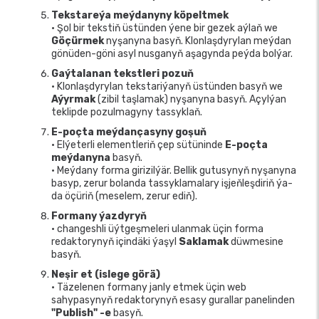
Tekstareýa meýdanyny köpeltmek
• Şol bir tekstiň üstünden ýene bir gezek aýlaň we
Göçürmek
nyşanyna basyň. Klonlaşdyrylan meýdan
gönüden-göni asyl nusganyň aşagynda peýda bolýar.
Gaýtalanan tekstleri pozuň
• Klonlaşdyrylan tekstariýanyň üstünden basyň we
Aýyrmak
(zibil taşlamak) nyşanyna basyň. Açylýan
teklipde pozulmagyny tassyklaň.
E-poçta meýdançasyny goşuň
• Elýeterli elementleriň çep sütüninde
E-poçta
meýdanyna
basyň.
• Meýdany forma girizilýär. Bellik gutusynyň nyşanyna
basyp, zerur bolanda tassyklamalary işjeňleşdiriň ýa-
da öçüriň (meselem, zerur ediň).
Formany ýazdyryň
• changeshli üýtgeşmeleri ulanmak üçin forma
redaktorynyň içindäki ýaşyl
Saklamak
düwmesine
basyň.
Neşir et (islege görä)
• Täzelenen formany janly etmek üçin web
sahypasynyň redaktorynyň esasy gurallar panelinden
"Publish" -e
basyň.