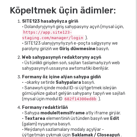
Köpeltmek üçin ädimler:
SITE123 hasabyňyza giriň
• Dolandyryjynyň giriş sahypasyny açyň (mysal üçin,
https://app.site123-
).
staging.com/manager/login
• SITE123 ulanyjynyňyzyň e-poçta salgysyny we
parolyny giriziň we
Giriş düwmesine
basyň.
Web sahypasynyň redaktoryny açyň
• Üstünlikli girişden soň, saýlan taslamaňyzyň web
sahypasynyň ussasyna awtomatiki iberilýär.
Formany öz içine alýan sahypa gidiň
• -okarky setirde
Sahypalara
basyň.
• Sanawyň içinde modul ID-si üýtgetmek isleýän
görnüşiňize gabat gelýän sahypany tapyň we saýlaň
(mysal üçin modul ID
).
682f14300ed8b
Formany redaktirläň
• Sahypa
moduleItemsIframe
atly iframe girýär.
•
Textarea
elementiniň üstünden basyň we
Edit
(galam) nyşanyna basyň.
• Meýdanyň sazlamalary modaly açylýar -
üýtgetmän çykmak üçin
Saklamak / Closeapyň
.