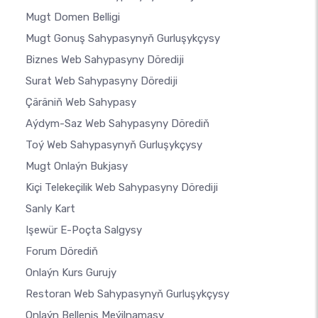
Mugt Domen Belligi
Mugt Gonuş Sahypasynyň Gurluşykçysy
Biznes Web Sahypasyny Dörediji
Surat Web Sahypasyny Dörediji
Çäräniň Web Sahypasy
Aýdym-Saz Web Sahypasyny Dörediň
Toý Web Sahypasynyň Gurluşykçysy
Mugt Onlaýn Bukjasy
Kiçi Telekeçilik Web Sahypasyny Dörediji
Sanly Kart
Işewür E-Poçta Salgysy
Forum Dörediň
Onlaýn Kurs Gurujy
Restoran Web Sahypasynyň Gurluşykçysy
Onlaýn Belleniş Meýilnamasy