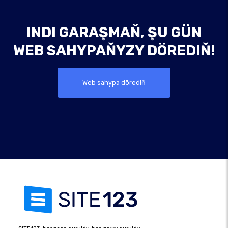
INDI GARAŞMAŇ, ŞU GÜN
WEB SAHYPAŇYZY DÖREDIŇ!
Web sahypa dörediň