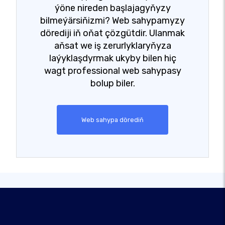
ýöne nireden başlajagyňyzy
bilmeýärsiňizmi? Web sahypamyzy
dörediji iň oňat çözgütdir. Ulanmak
aňsat we iş zerurlyklaryňyza
laýyklaşdyrmak ukyby bilen hiç
wagt professional web sahypasy
bolup biler.
Web sahypa dörediň