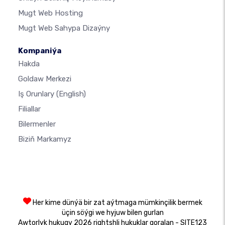
Mugt Web Hosting
Mugt Web Sahypa Dizaýny
Kompaniýa
Hakda
Goldaw Merkezi
Iş Orunlary
(English)
Filiallar
Bilermenler
Biziň Markamyz
Her kime dünýä bir zat aýtmaga mümkinçilik bermek
üçin söýgi we hyjuw bilen gurlan
Awtorlyk hukugy 2026 rightshli hukuklar goralan - SITE123