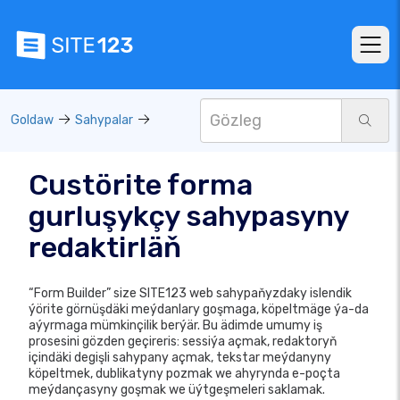
Goldaw
Sahypalar
Custörite forma
gurluşykçy sahypasyny
redaktirläň
“Form Builder” size SITE123 web sahypaňyzdaky islendik
ýörite görnüşdäki meýdanlary goşmaga, köpeltmäge ýa-da
aýyrmaga mümkinçilik berýär. Bu ädimde umumy iş
prosesini gözden geçireris: sessiýa açmak, redaktoryň
içindäki degişli sahypany açmak, tekstar meýdanyny
köpeltmek, dublikatyny pozmak we ahyrynda e-poçta
meýdançasyny goşmak we üýtgeşmeleri saklamak.