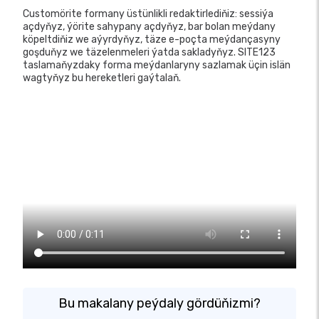
Customörite formany üstünlikli redaktirlediňiz: sessiýa
açdyňyz, ýörite sahypany açdyňyz, bar bolan meýdany
köpeltdiňiz we aýyrdyňyz, täze e-poçta meýdançasyny
goşduňyz we täzelenmeleri ýatda sakladyňyz. SITE123
taslamaňyzdaky forma meýdanlaryny sazlamak üçin islän
wagtyňyz bu hereketleri gaýtalaň.
Bu makalany peýdaly gördüňizmi?