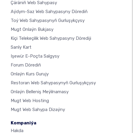
Çäräniň Web Sahypasy
Aýdym-Saz Web Sahypasyny Dörediň
Toý Web Sahypasynyň Gurluşykçysy
Mugt Onlaýn Bukjasy
Kiçi Telekeçilik Web Sahypasyny Dörediji
Sanly Kart
Işewür E-Poçta Salgysy
Forum Dörediň
Onlaýn Kurs Gurujy
Restoran Web Sahypasynyň Gurluşykçysy
Onlaýn Belleniş Meýilnamasy
Mugt Web Hosting
Mugt Web Sahypa Dizaýny
Kompaniýa
Hakda