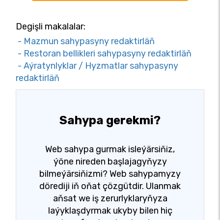
Degişli makalalar:
- Mazmun sahypasyny redaktirläň
- Restoran bellikleri sahypasyny redaktirläň
- Aýratynlyklar / Hyzmatlar sahypasyny
redaktirläň
Sahypa gerekmi?
Web sahypa gurmak isleýärsiňiz,
ýöne nireden başlajagyňyzy
bilmeýärsiňizmi? Web sahypamyzy
dörediji iň oňat çözgütdir. Ulanmak
aňsat we iş zerurlyklaryňyza
laýyklaşdyrmak ukyby bilen hiç