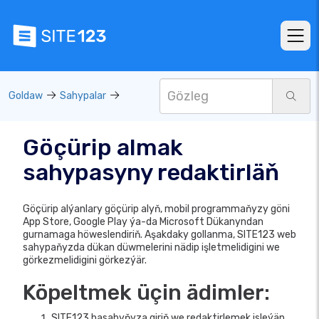
Goldaw
Sahypalar
Göçürip almak
sahypasyny redaktirläň
Göçürip alýanlary göçürip alyň, mobil programmaňyzy göni
App Store, Google Play ýa-da Microsoft Dükanyndan
gurnamaga höweslendiriň. Aşakdaky gollanma, SITE123 web
sahypaňyzda dükan düwmelerini nädip işletmelidigini we
görkezmelidigini görkezýär.
Köpeltmek üçin ädimler:
SITE123 hasabyňyza giriň we redaktirlemek isleýän