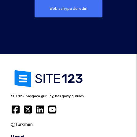
Web sahypa dörediň
SITE123: başgaça guruldy, has gowy guruldy.
Turkmen