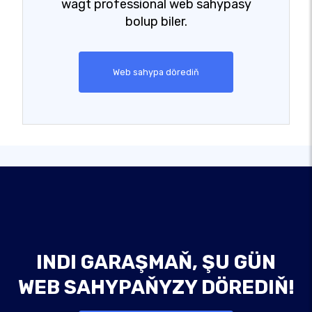
wagt professional web sahypasy
bolup biler.
Web sahypa dörediň
INDI GARAŞMAŇ, ŞU GÜN
WEB SAHYPAŇYZY DÖREDIŇ!