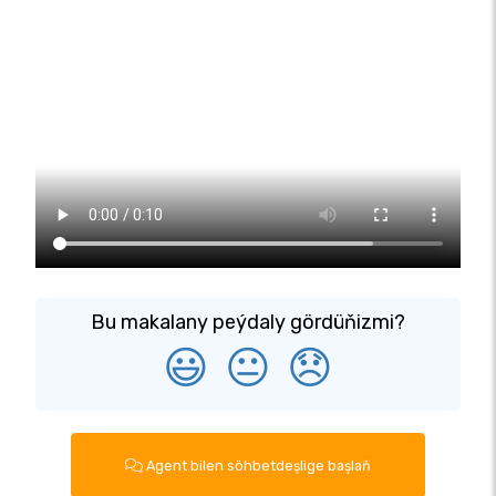
Bu makalany peýdaly gördüňizmi?
😃
😐
😞
Agent bilen söhbetdeşlige başlaň