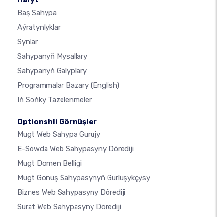
Haryt
Baş Sahypa
Aýratynlyklar
Synlar
Sahypanyň Mysallary
Sahypanyň Galyplary
Programmalar Bazary
(English)
Iň Soňky Täzelenmeler
Optionshli Görnüşler
Mugt Web Sahypa Gurujy
E-Söwda Web Sahypasyny Dörediji
Mugt Domen Belligi
Mugt Gonuş Sahypasynyň Gurluşykçysy
Biznes Web Sahypasyny Dörediji
Surat Web Sahypasyny Dörediji