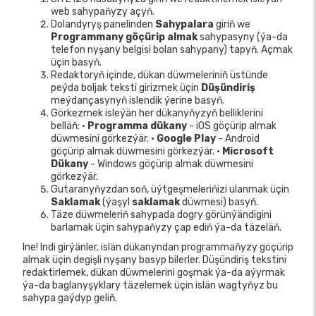
web sahypaňyzy açyň.
Dolandyryş panelinden
Sahypalara
giriň we
Programmany göçürip almak
sahypasyny (ýa-da
telefon nyşany belgisi bolan sahypany) tapyň. Açmak
üçin basyň.
Redaktoryň içinde, dükan düwmeleriniň üstünde
peýda boljak teksti girizmek üçin
Düşündiriş
meýdançasynyň islendik ýerine basyň.
Görkezmek isleýän her dükanyňyzyň belliklerini
belläň: •
Programma dükany
- iOS göçürip almak
düwmesini görkezýär. •
Google Play
- Android
göçürip almak düwmesini görkezýär. •
Microsoft
Dükany
- Windows göçürip almak düwmesini
görkezýär.
Gutaranyňyzdan soň, üýtgeşmeleriňizi ulanmak üçin
Saklamak
(ýaşyl
saklamak
düwmesi) basyň.
Täze düwmeleriň sahypada dogry görünýändigini
barlamak üçin sahypaňyzy çap ediň ýa-da täzeläň.
Ine! Indi girýänler, islän dükanyndan programmaňyzy göçürip
almak üçin degişli nyşany basyp bilerler. Düşündiriş tekstini
redaktirlemek, dükan düwmelerini goşmak ýa-da aýyrmak
ýa-da baglanyşyklary täzelemek üçin islän wagtyňyz bu
sahypa gaýdyp geliň.