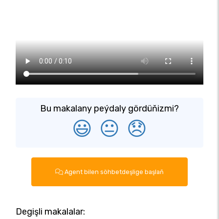
Bu makalany peýdaly gördüňizmi?
😃
😐
😞
Agent bilen söhbetdeşlige başlaň
Degişli makalalar: