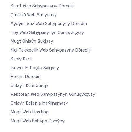
Surat Web Sahypasyny Dörediji
Çäräniň Web Sahypasy
Aýdym-Saz Web Sahypasyny Dörediň
Toý Web Sahypasynyň Gurluşykçysy
Mugt Onlaýn Bukjasy
Kiçi Telekeçilik Web Sahypasyny Dörediji
Sanly Kart
Işewür E-Poçta Salgysy
Forum Dörediň
Onlaýn Kurs Gurujy
Restoran Web Sahypasynyň Gurluşykçysy
Onlaýn Belleniş Meýilnamasy
Mugt Web Hosting
Mugt Web Sahypa Dizaýny