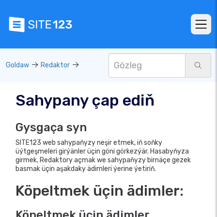
Goldaw
Redaktor
Sahypany çap ediň
Gysgaça syn
SITE123 web sahypaňyzy neşir etmek, iň soňky
üýtgeşmeleri girýänler üçin göni görkezýär. Hasabyňyza
girmek, Redaktory açmak we sahypaňyzy birnäçe gezek
basmak üçin aşakdaky ädimleri ýerine ýetiriň.
Köpeltmek üçin ädimler:
Köpeltmek üçin ädimler