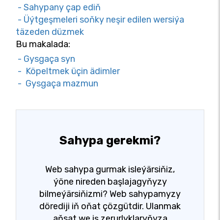
- Sahypany çap ediň
- Üýtgeşmeleri soňky neşir edilen wersiýa
täzeden düzmek
Bu makalada:
- Gysgaça syn
- Köpeltmek üçin ädimler
- Gysgaça mazmun
Sahypa gerekmi?
Web sahypa gurmak isleýärsiňiz,
ýöne nireden başlajagyňyzy
bilmeýärsiňizmi? Web sahypamyzy
dörediji iň oňat çözgütdir. Ulanmak
aňsat we iş zerurlyklaryňyza