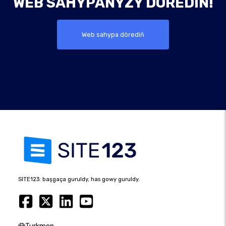
WEB SAHYPAŇYZY DÖREDIŇ!
Web sahypa dörediň
SITE123: başgaça guruldy, has gowy guruldy.