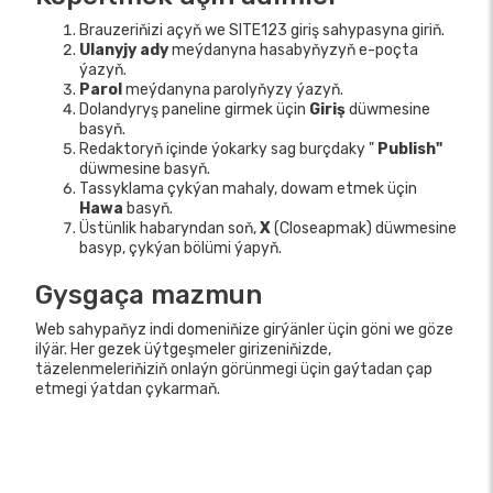
Brauzeriňizi açyň we SITE123 giriş sahypasyna giriň.
Ulanyjy ady
meýdanyna hasabyňyzyň e-poçta
ýazyň.
Parol
meýdanyna parolyňyzy ýazyň.
Dolandyryş paneline girmek üçin
Giriş
düwmesine
basyň.
Redaktoryň içinde ýokarky sag burçdaky "
Publish"
düwmesine basyň.
Tassyklama çykýan mahaly, dowam etmek üçin
Hawa
basyň.
Üstünlik habaryndan soň,
X
(Closeapmak) düwmesine
basyp, çykýan bölümi ýapyň.
Gysgaça mazmun
Web sahypaňyz indi domeniňize girýänler üçin göni we göze
ilýär. Her gezek üýtgeşmeler girizeniňizde,
täzelenmeleriňiziň onlaýn görünmegi üçin gaýtadan çap
etmegi ýatdan çykarmaň.