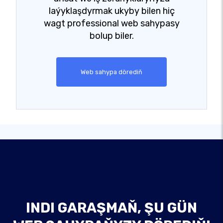
laýyklaşdyrmak ukyby bilen hiç
wagt professional web sahypasy
bolup biler.
Web sahypa dörediň
INDI GARAŞMAŇ, ŞU GÜN