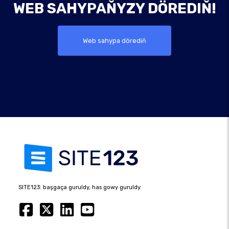
WEB SAHYPAŇYZY DÖREDIŇ!
Web sahypa dörediň
SITE123: başgaça guruldy, has gowy guruldy.