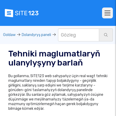
Goldaw
Dolandyryş paneli
Tehniki maglumatlaryň
ulanylyşyny barlaň
Bu gollanma, SITE123 web sahypaňyz üçin real wagt tehniki
maglumatlary nireden tapyp boljakdygyny - geçirijilik
giňligini, saklanyş sarp edişini we terjime karzlaryny -
gönüden-göni taslamaňyzyň dolandyryş panelinde
görkezýär. Bu sanlara göz aýlamak, sahypaňyzyň ösüşine
düşünmäge we meýilnamaňyzy täzelemegiň ýa-da
mazmuny optimizirlemegiň haçan gerek boljakdygyny
bilmäge kömek edýär.