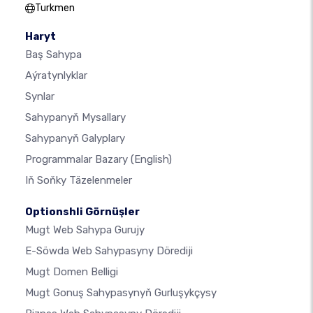
Turkmen
Haryt
Baş Sahypa
Aýratynlyklar
Synlar
Sahypanyň Mysallary
Sahypanyň Galyplary
Programmalar Bazary
(English)
Iň Soňky Täzelenmeler
Optionshli Görnüşler
Mugt Web Sahypa Gurujy
E-Söwda Web Sahypasyny Dörediji
Mugt Domen Belligi
Mugt Gonuş Sahypasynyň Gurluşykçysy