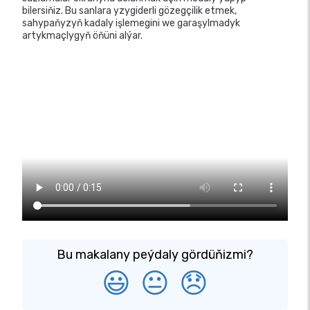
bilersiňiz. Bu sanlara yzygiderli gözegçilik etmek,
sahypaňyzyň kadaly işlemegini we garaşylmadyk
artykmaçlygyň öňüni alýar.
Bu makalany peýdaly gördüňizmi?
😃
😐
😞