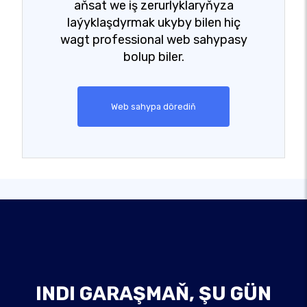
aňsat we iş zerurlyklaryňyza
laýyklaşdyrmak ukyby bilen hiç
wagt professional web sahypasy
bolup biler.
Web sahypa dörediň
INDI GARAŞMAŇ, ŞU GÜN