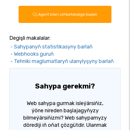
Agent bilen söhbetdeşlige başlaň
Degişli makalalar:
- Sahypanyň statistikasyny barlaň
- Webhooks guruň
- Tehniki maglumatlaryň ulanylyşyny barlaň
Sahypa gerekmi?
Web sahypa gurmak isleýärsiňiz,
ýöne nireden başlajagyňyzy
bilmeýärsiňizmi? Web sahypamyzy
dörediji iň oňat çözgütdir. Ulanmak