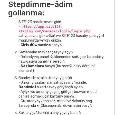
Stepdimme-ädim
gollanma:
SITE123 redaktoryna giriň
•
https://app.site123-
staging.com/manager/login/login.php
sahypasyna göz aýlaň we SITE123 hasaby şahsyýet
maglumatlaryňyzy giriziň.
•
Giriş düwmesine
basyň.
Sazlamalar meýdançasyny açyň
• Dolandyryş paneli ýüklenenden soň, çep tarapdaky
nawigasiýa paneline serediň.
•
Sazlamalara
basyň (bu menýudaky dördünji
element).
Bandwidth statistikasyny görüň
• Umumy sazlamalar sahypasynyň içinde,
Bandwidth
kartasyny görýänçä aýlaň.
• Aýlyk we umumy geçiriş giňligini bozýan modal
penjire açmak üçin kartany basyň.
• Gutaranyňyzdan soň, modalyň ýokarky sag
tarapynda
×
(Closeapmak) düwmesini basyň.
Saklanyşyň häzirki ulanylyşyny barlaň