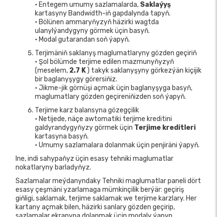
• Entegem umumy sazlamalarda,
Saklaýyş
kartasyny Bandwidth-iň gapdalynda tapyň.
• Bölünen ammaryňyzyň häzirki wagtda
ulanylýandygyny görmek üçin basyň.
• Modal gutarandan soň ýapyň.
Terjimäniň saklanyş maglumatlaryny gözden geçiriň
• Şol bölümde terjime edilen mazmunyňyzyň
(meselem,
2.7 K
) takyk saklanyşyny görkezýän kiçijik
bir baglanyşygy görersiňiz.
• Jikme-jik görnüşi açmak üçin baglanyşyga basyň,
maglumatlary gözden geçireniňizden soň ýapyň.
Terjime karz balansyna gözegçilik
• Netijede, näçe awtomatiki terjime kreditini
galdyrandygyňyzy görmek üçin
Terjime kreditleri
kartasyna basyň.
• Umumy sazlamalara dolanmak üçin penjiräni ýapyň.
Ine, indi sahypaňyz üçin esasy tehniki maglumatlar
nokatlaryny barladyňyz.
Sazlamalar meýdanyndaky Tehniki maglumatlar paneli dört
esasy çeşmäni yzarlamaga mümkinçilik berýär: geçiriş
giňligi, saklamak, terjime saklamak we terjime karzlary. Her
kartany açmak bilen, häzirki sanlary gözden geçirip,
sazlamalar ekranyna dolanmak üçin modaly ýapyp