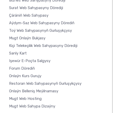
Biznes Web Sahypasyny Dörediji
Surat Web Sahypasyny Dörediji
Çäräniň Web Sahypasy
Aýdym-Saz Web Sahypasyny Dörediň
Toý Web Sahypasynyň Gurluşykçysy
Mugt Onlaýn Bukjasy
Kiçi Telekeçilik Web Sahypasyny Dörediji
Sanly Kart
Işewür E-Poçta Salgysy
Forum Dörediň
Onlaýn Kurs Gurujy
Restoran Web Sahypasynyň Gurluşykçysy
Onlaýn Belleniş Meýilnamasy
Mugt Web Hosting
Mugt Web Sahypa Dizaýny