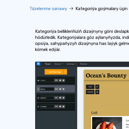
Täzelenme sanawy
Kategoriýa goýmalary üçin 
Kategoriýa bellikleriňiziň dizaýnyny göni desl
hödürledik. Kategoriýalara göz aýlanyňyzda, indi i
opsiýa, sahypaňyzyň dizaýnyna has laýyk gelme
kömek edýär.