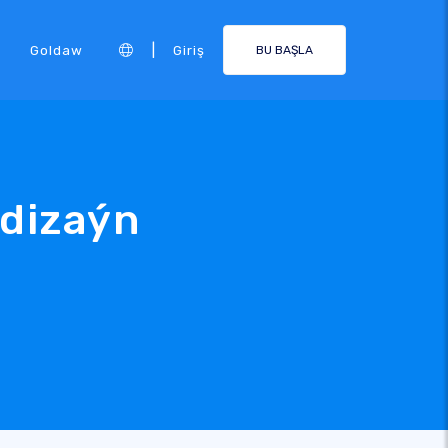
|
Goldaw
Giriş
BU BAŞLA
 dizaýn