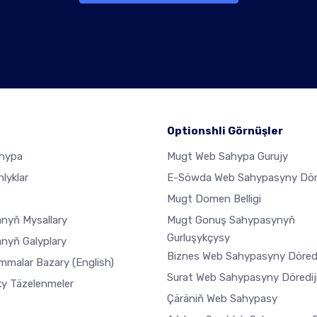
Optionshli Görnüşler
hypa
Mugt Web Sahypa Gurujy
lyklar
E-Söwda Web Sahypasyny Döre
Mugt Domen Belligi
nyň Mysallary
Mugt Gonuş Sahypasynyň
Gurluşykçysy
nyň Galyplary
Biznes Web Sahypasyny Döredi
mmalar Bazary
(English)
Surat Web Sahypasyny Döredij
ky Täzelenmeler
Çäräniň Web Sahypasy