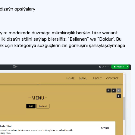
dizaýn opsiýalary
apky re modeimde düzmäge mümkinçilik berýän täze wariant
ki dizaýn stilini saýlap bilersiňiz: "Bellenen" we "Doldur". Bu
k üçin kategoriýa süzgüçleriňiziň görnüşini şahsylaşdyrmaga