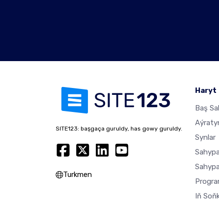
Haryt
Baş Sa
Aýratyn
SITE123: başgaça guruldy, has gowy guruldy.
Synlar
Sahypa
Sahypa
Turkmen
Progra
Iň Soň