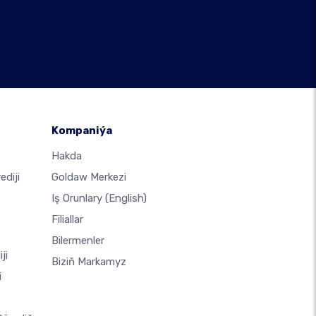
Kompaniýa
Hakda
diji
Goldaw Merkezi
Iş Orunlary
(English)
Filiallar
Bilermenler
ji
Biziň Markamyz
i