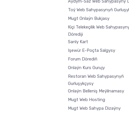
Aýdym-Saz Web Sahypasyny D
Toý Web Sahypasynyň Gurluşy
Mugt Onlaýn Bukjasy
Kiçi Telekeçilik Web Sahypasyn
Dörediji
Sanly Kart
Işewür E-Poçta Salgysy
Forum Dörediň
Onlaýn Kurs Gurujy
Restoran Web Sahypasynyň
Gurluşykçysy
Onlaýn Belleniş Meýilnamasy
Mugt Web Hosting
Mugt Web Sahypa Dizaýny