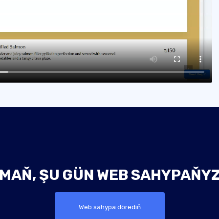
ŞMAŇ, ŞU GÜN WEB SAHYPAŇYZ
Web sahypa dörediň