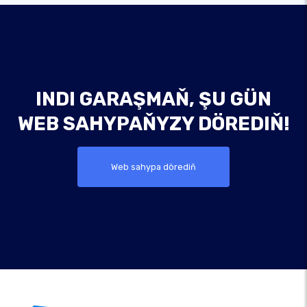
INDI GARAŞMAŇ, ŞU GÜN
WEB SAHYPAŇYZY DÖREDIŇ!
Web sahypa dörediň