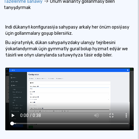
Täzelenme sanawy
Önüm warianty gollanmasy bilen
tanyşdyrmak
Indi dükanyň konfigurasiýa sahypasy arkaly her önüm opsiýasy
üçin gollanmalary goşup bilersiňiz.
Bu aýratynlyk, dükan sahypaňyzdaky ulanyjy tejribesini
ýokarlandyrmak üçin gymmatly gural bolup hyzmat edýär we
täsirli we oňyn ulanylanda satuwyňyza täsir edip biler.