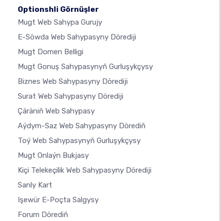
Optionshli Görnüşler
Mugt Web Sahypa Gurujy
E-Söwda Web Sahypasyny Dörediji
Mugt Domen Belligi
Mugt Gonuş Sahypasynyň Gurluşykçysy
Biznes Web Sahypasyny Dörediji
Surat Web Sahypasyny Dörediji
Çäräniň Web Sahypasy
Aýdym-Saz Web Sahypasyny Dörediň
Toý Web Sahypasynyň Gurluşykçysy
Mugt Onlaýn Bukjasy
Kiçi Telekeçilik Web Sahypasyny Dörediji
Sanly Kart
Işewür E-Poçta Salgysy
Forum Dörediň