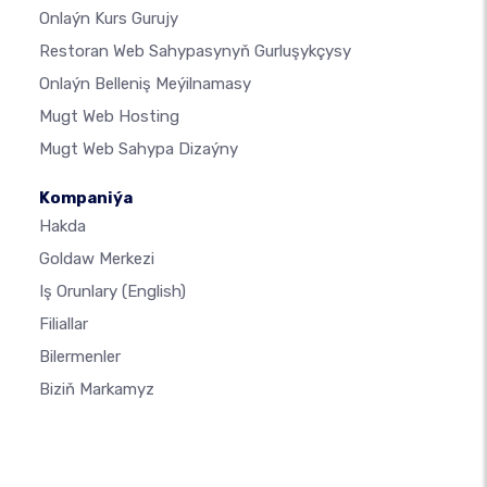
Onlaýn Kurs Gurujy
Restoran Web Sahypasynyň Gurluşykçysy
Onlaýn Belleniş Meýilnamasy
Mugt Web Hosting
Mugt Web Sahypa Dizaýny
Kompaniýa
Hakda
Goldaw Merkezi
Iş Orunlary
(English)
Filiallar
Bilermenler
Biziň Markamyz