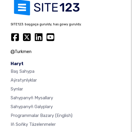
SITE123: başgaça guruldy, has gowy guruldy.
Turkmen
Haryt
Baş Sahypa
Aýratynlyklar
Synlar
Sahypanyň Mysallary
Sahypanyň Galyplary
Programmalar Bazary
(English)
Iň Soňky Täzelenmeler