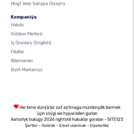
Mugt Web Sahypa Dizaýny
Kompaniýa
Hakda
Goldaw Merkezi
Iş Orunlary
(English)
Filiallar
Bilermenler
Biziň Markamyz
Her kime dünýä bir zat aýtmaga mümkinçilik bermek
üçin söýgi we hyjuw bilen gurlan
Awtorlyk hukugy 2026 rightshli hukuklar goralan - SITE123
-
-
-
Şertler
Gizlinlik
Erbet ulanmak
Elýeterlilik