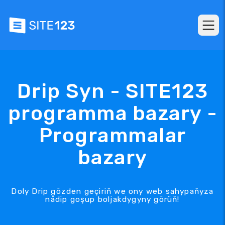
Drip Syn - SITE123
programma bazary -
Programmalar
bazary
Doly Drip gözden geçiriň we ony web sahypaňyza
nädip goşup boljakdygyny görüň!