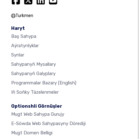
Turkmen
Haryt
Baş Sahypa
Aýratynlyklar
Synlar
Sahypanyň Mysallary
Sahypanyň Galyplary
Programmalar Bazary
(English)
Iň Soňky Täzelenmeler
Optionshli Görnüşler
Mugt Web Sahypa Gurujy
E-Söwda Web Sahypasyny Dörediji
Mugt Domen Belligi