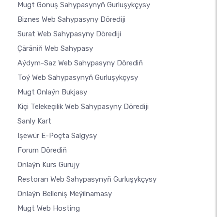
Mugt Gonuş Sahypasynyň Gurluşykçysy
Biznes Web Sahypasyny Dörediji
Surat Web Sahypasyny Dörediji
Çäräniň Web Sahypasy
Aýdym-Saz Web Sahypasyny Dörediň
Toý Web Sahypasynyň Gurluşykçysy
Mugt Onlaýn Bukjasy
Kiçi Telekeçilik Web Sahypasyny Dörediji
Sanly Kart
Işewür E-Poçta Salgysy
Forum Dörediň
Onlaýn Kurs Gurujy
Restoran Web Sahypasynyň Gurluşykçysy
Onlaýn Belleniş Meýilnamasy
Mugt Web Hosting