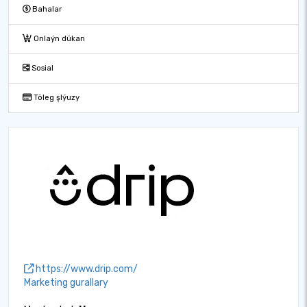
Bahalar
Onlaýn dükan
Sosial
Töleg şlýuzy
https://www.drip.com/
Marketing gurallary