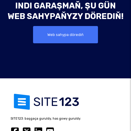
INDI GARAŞMAŇ, ŞU GÜN
WEB SAHYPAŇYZY DÖREDIŇ!
Web sahypa dörediň
SITE123: başgaça guruldy, has gowy guruldy.