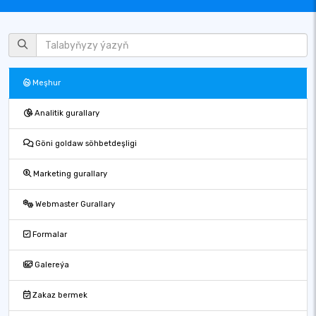
Meşhur
Analitik gurallary
Göni goldaw söhbetdeşligi
Marketing gurallary
Webmaster Gurallary
Formalar
Galereýa
Zakaz bermek