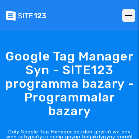
Google Tag Manager
Syn - SITE123
programma bazary -
Programmalar
bazary
Doly Google Tag Manager gözden geçiriň we ony
web sahypaňyza nädip goşup boljakdygyny görüň!