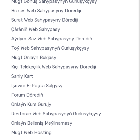
Mugt Gonuş Sahypasynyň Gurluşykçysy
Biznes Web Sahypasyny Dörediji
Surat Web Sahypasyny Dörediji
Çäräniň Web Sahypasy
Aýdym-Saz Web Sahypasyny Dörediň
Toý Web Sahypasynyň Gurluşykçysy
Mugt Onlaýn Bukjasy
Kiçi Telekeçilik Web Sahypasyny Dörediji
Sanly Kart
Işewür E-Poçta Salgysy
Forum Dörediň
Onlaýn Kurs Gurujy
Restoran Web Sahypasynyň Gurluşykçysy
Onlaýn Belleniş Meýilnamasy
Mugt Web Hosting