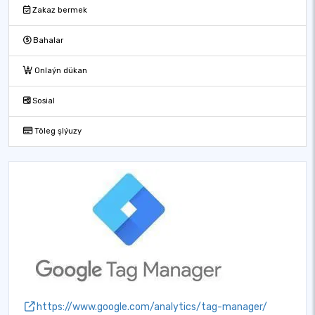
Zakaz bermek
Bahalar
Onlaýn dükan
Sosial
Töleg şlýuzy
https://www.google.com/analytics/tag-manager/