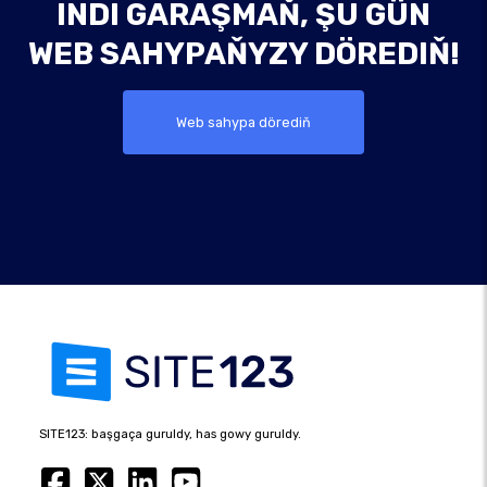
INDI GARAŞMAŇ, ŞU GÜN
WEB SAHYPAŇYZY DÖREDIŇ!
Web sahypa dörediň
SITE123: başgaça guruldy, has gowy guruldy.