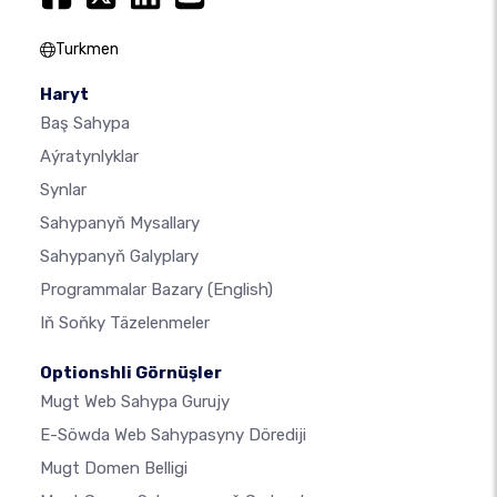
Turkmen
Haryt
Baş Sahypa
Aýratynlyklar
Synlar
Sahypanyň Mysallary
Sahypanyň Galyplary
Programmalar Bazary
(English)
Iň Soňky Täzelenmeler
Optionshli Görnüşler
Mugt Web Sahypa Gurujy
E-Söwda Web Sahypasyny Dörediji
Mugt Domen Belligi