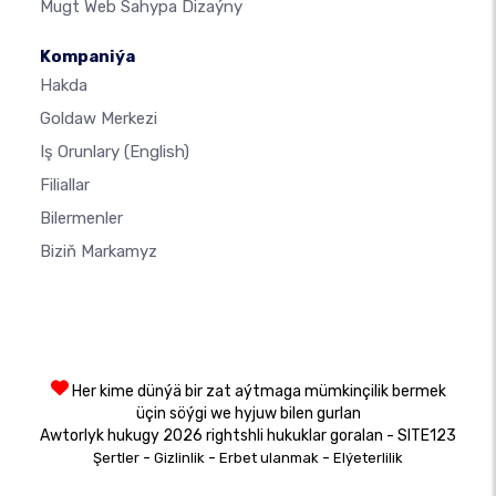
Mugt Web Sahypa Dizaýny
Kompaniýa
Hakda
Goldaw Merkezi
Iş Orunlary
(English)
Filiallar
Bilermenler
Biziň Markamyz
Her kime dünýä bir zat aýtmaga mümkinçilik bermek
üçin söýgi we hyjuw bilen gurlan
Awtorlyk hukugy 2026 rightshli hukuklar goralan - SITE123
-
-
-
Şertler
Gizlinlik
Erbet ulanmak
Elýeterlilik