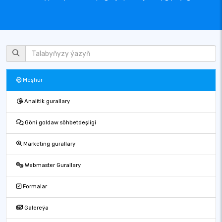
Meşhur
Analitik gurallary
Göni goldaw söhbetdeşligi
Marketing gurallary
Webmaster Gurallary
Formalar
Galereýa