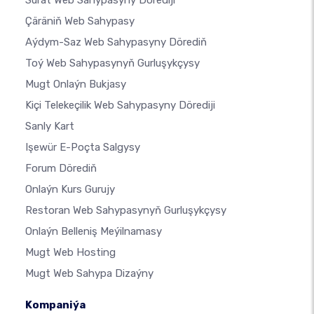
Surat Web Sahypasyny Dörediji
Çäräniň Web Sahypasy
Aýdym-Saz Web Sahypasyny Dörediň
Toý Web Sahypasynyň Gurluşykçysy
Mugt Onlaýn Bukjasy
Kiçi Telekeçilik Web Sahypasyny Dörediji
Sanly Kart
Işewür E-Poçta Salgysy
Forum Dörediň
Onlaýn Kurs Gurujy
Restoran Web Sahypasynyň Gurluşykçysy
Onlaýn Belleniş Meýilnamasy
Mugt Web Hosting
Mugt Web Sahypa Dizaýny
Kompaniýa