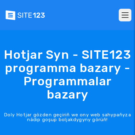
Hotjar Syn - SITE123
programma bazary -
Programmalar
bazary
Doly Hotjar gözden geçiriň we ony web sahypaňyza
nädip goşup boljakdygyny görüň!