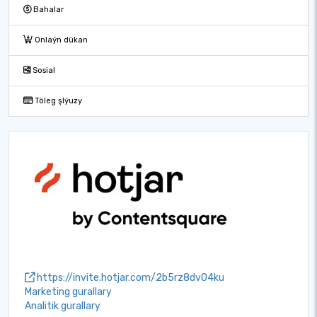
Bahalar
Onlaýn dükan
Sosial
Töleg şlýuzy
https://invite.hotjar.com/2b5rz8dv04ku
Marketing gurallary
Analitik gurallary