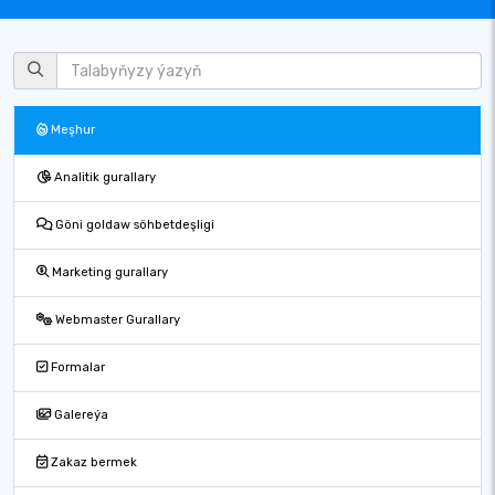
Meşhur
Analitik gurallary
Göni goldaw söhbetdeşligi
Marketing gurallary
Webmaster Gurallary
Formalar
Galereýa
Zakaz bermek