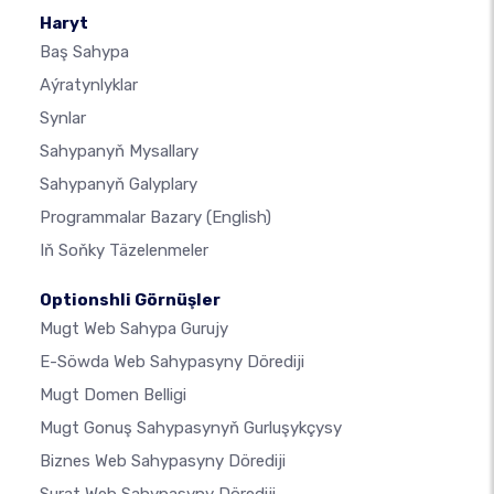
Haryt
Baş Sahypa
Aýratynlyklar
Synlar
Sahypanyň Mysallary
Sahypanyň Galyplary
Programmalar Bazary
(English)
Iň Soňky Täzelenmeler
Optionshli Görnüşler
Mugt Web Sahypa Gurujy
E-Söwda Web Sahypasyny Dörediji
Mugt Domen Belligi
Mugt Gonuş Sahypasynyň Gurluşykçysy
Biznes Web Sahypasyny Dörediji