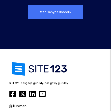
Web sahypa dörediň
SITE123: başgaça guruldy, has gowy guruldy.
Turkmen