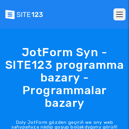
JotForm Syn -
SITE123 programma
bazary -
Programmalar
bazary
Doly JotForm gözden geçiriň we ony web
sahypaňyza nädip goşup boljakdygyny görüň!