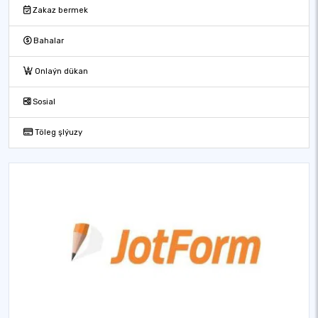
Zakaz bermek
Bahalar
Onlaýn dükan
Sosial
Töleg şlýuzy