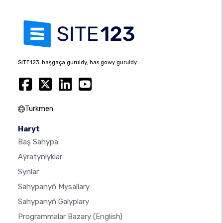
SITE123: başgaça guruldy, has gowy guruldy.
Turkmen
Haryt
Baş Sahypa
Aýratynlyklar
Synlar
Sahypanyň Mysallary
Sahypanyň Galyplary
Programmalar Bazary
(English)