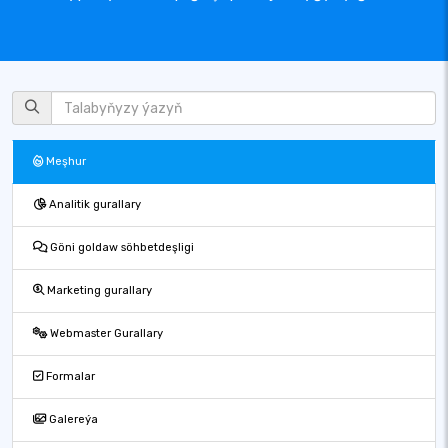
Meşhur
Analitik gurallary
Göni goldaw söhbetdeşligi
Marketing gurallary
Webmaster Gurallary
Formalar
Galereýa