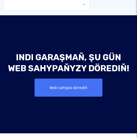
INDI GARAŞMAŇ, ŞU GÜN
WEB SAHYPAŇYZY DÖREDIŇ!
Web sahypa dörediň