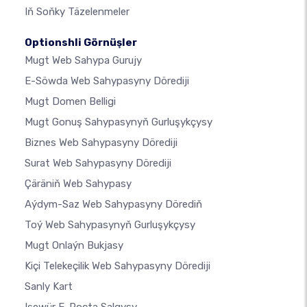
Iň Soňky Täzelenmeler
Optionshli Görnüşler
Mugt Web Sahypa Gurujy
E-Söwda Web Sahypasyny Dörediji
Mugt Domen Belligi
Mugt Gonuş Sahypasynyň Gurluşykçysy
Biznes Web Sahypasyny Dörediji
Surat Web Sahypasyny Dörediji
Çäräniň Web Sahypasy
Aýdym-Saz Web Sahypasyny Dörediň
Toý Web Sahypasynyň Gurluşykçysy
Mugt Onlaýn Bukjasy
Kiçi Telekeçilik Web Sahypasyny Dörediji
Sanly Kart
Işewür E-Poçta Salgysy