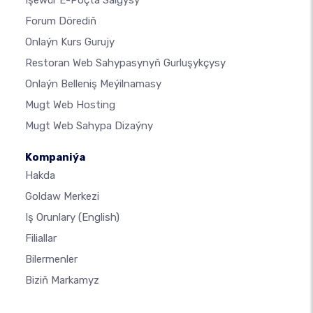
Forum Dörediň
Onlaýn Kurs Gurujy
Restoran Web Sahypasynyň Gurluşykçysy
Onlaýn Belleniş Meýilnamasy
Mugt Web Hosting
Mugt Web Sahypa Dizaýny
Kompaniýa
Hakda
Goldaw Merkezi
Iş Orunlary
(English)
Filiallar
Bilermenler
Biziň Markamyz