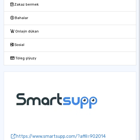
Zakaz bermek
Bahalar
Onlaýn dükan
Sosial
Töleg şlýuzy
https://www.smartsupp.com/?affil=902014