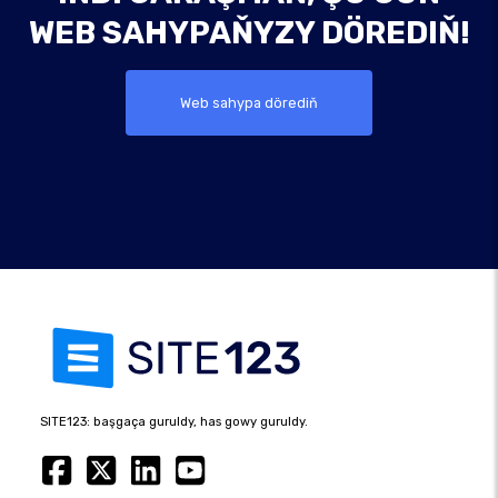
WEB SAHYPAŇYZY DÖREDIŇ!
Web sahypa dörediň
SITE123: başgaça guruldy, has gowy guruldy.