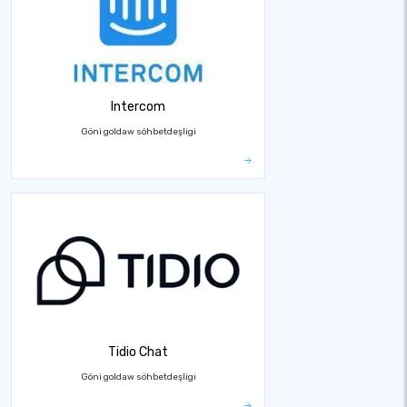
Intercom
Göni goldaw söhbetdeşligi
Tidio Chat
Göni goldaw söhbetdeşligi