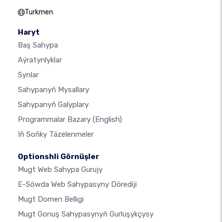
Turkmen
Haryt
Baş Sahypa
Aýratynlyklar
Synlar
Sahypanyň Mysallary
Sahypanyň Galyplary
Programmalar Bazary
(English)
Iň Soňky Täzelenmeler
Optionshli Görnüşler
Mugt Web Sahypa Gurujy
E-Söwda Web Sahypasyny Dörediji
Mugt Domen Belligi
Mugt Gonuş Sahypasynyň Gurluşykçysy