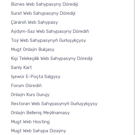
Biznes Web Sahypasyny Dörediji
Surat Web Sahypasyny Dörediji
Çäräniň Web Sahypasy
Aýdym-Saz Web Sahypasyny Dörediň
Toý Web Sahypasynyň Gurluşykçysy
Mugt Onlaýn Bukjasy
Kiçi Telekeçilik Web Sahypasyny Dörediji
Sanly Kart
Işewür E-Poçta Salgysy
Forum Dörediň
Onlaýn Kurs Gurujy
Restoran Web Sahypasynyň Gurluşykçysy
Onlaýn Belleniş Meýilnamasy
Mugt Web Hosting
Mugt Web Sahypa Dizaýny