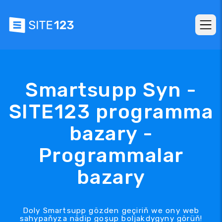
Smartsupp Syn -
SITE123 programma
bazary -
Programmalar
bazary
Doly Smartsupp gözden geçiriň we ony web
sahypaňyza nädip goşup boljakdygyny görüň!