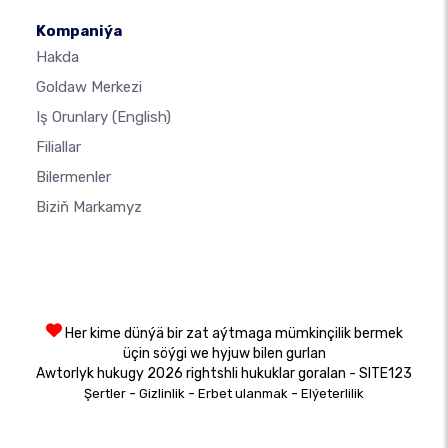
Kompaniýa
Hakda
Goldaw Merkezi
Iş Orunlary
(English)
Filiallar
Bilermenler
Biziň Markamyz
Her kime dünýä bir zat aýtmaga mümkinçilik bermek
üçin söýgi we hyjuw bilen gurlan
Awtorlyk hukugy 2026 rightshli hukuklar goralan - SITE123
-
-
-
Şertler
Gizlinlik
Erbet ulanmak
Elýeterlilik