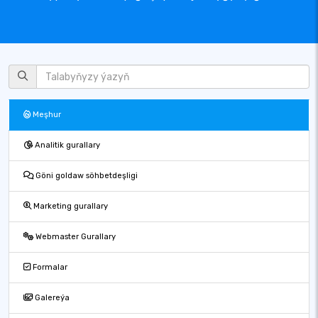
Meşhur
Analitik gurallary
Göni goldaw söhbetdeşligi
Marketing gurallary
Webmaster Gurallary
Formalar
Galereýa