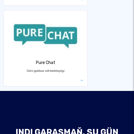
Pure Chat
Göni goldaw söhbetdeşligi
INDI GARAŞMAŇ, ŞU GÜN