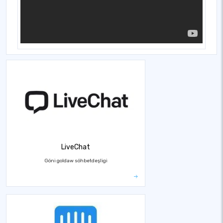
LiveChat
Göni goldaw söhbetdeşligi