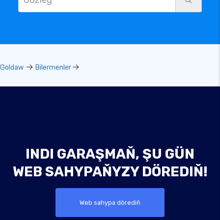
Goldaw
Bilermenler
INDI GARAŞMAŇ, ŞU GÜN
WEB SAHYPAŇYZY DÖREDIŇ!
Web sahypa dörediň