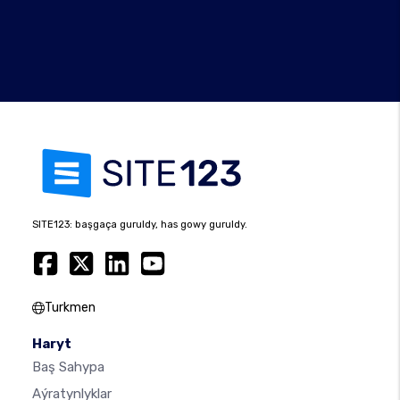
SITE123: başgaça guruldy, has gowy guruldy.
Turkmen
Haryt
Baş Sahypa
Aýratynlyklar