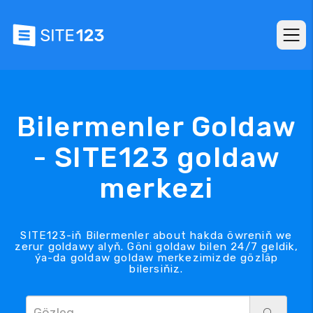
Bilermenler Goldaw
- SITE123 goldaw
merkezi
SITE123-iň Bilermenler about hakda öwreniň we
zerur goldawy alyň. Göni goldaw bilen 24/7 geldik,
ýa-da goldaw goldaw merkezimizde gözläp
bilersiňiz.