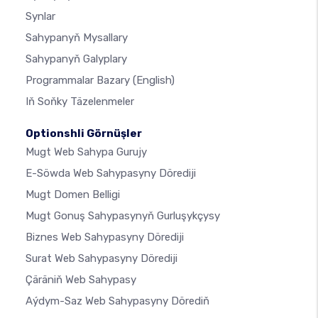
Synlar
Sahypanyň Mysallary
Sahypanyň Galyplary
Programmalar Bazary
(English)
Iň Soňky Täzelenmeler
Optionshli Görnüşler
Mugt Web Sahypa Gurujy
E-Söwda Web Sahypasyny Dörediji
Mugt Domen Belligi
Mugt Gonuş Sahypasynyň Gurluşykçysy
Biznes Web Sahypasyny Dörediji
Surat Web Sahypasyny Dörediji
Çäräniň Web Sahypasy
Aýdym-Saz Web Sahypasyny Dörediň