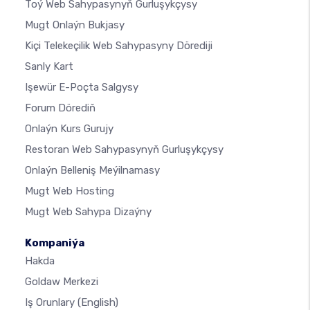
Toý Web Sahypasynyň Gurluşykçysy
Mugt Onlaýn Bukjasy
Kiçi Telekeçilik Web Sahypasyny Dörediji
Sanly Kart
Işewür E-Poçta Salgysy
Forum Dörediň
Onlaýn Kurs Gurujy
Restoran Web Sahypasynyň Gurluşykçysy
Onlaýn Belleniş Meýilnamasy
Mugt Web Hosting
Mugt Web Sahypa Dizaýny
Kompaniýa
Hakda
Goldaw Merkezi
Iş Orunlary
(English)