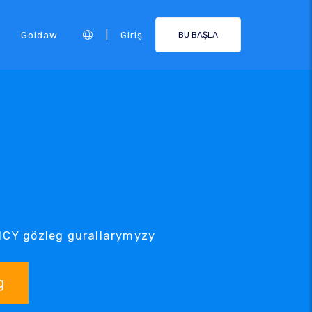
|
Goldaw
Giriş
BU BAŞLA
ENCY gözleg gurallarymyzy
g