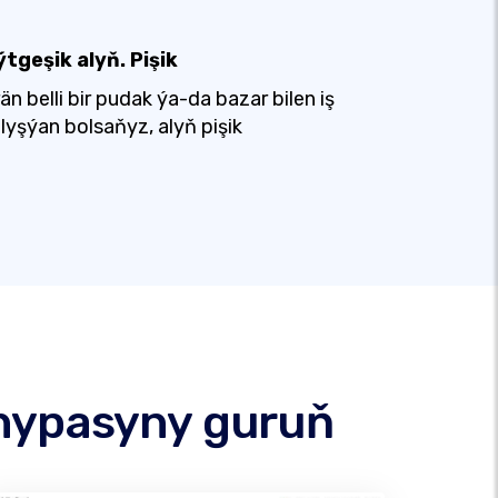
tgeşik alyň. Pişik
än belli bir pudak ýa-da bazar bilen iş
lyşýan bolsaňyz, alyň pişik
ahypasyny guruň