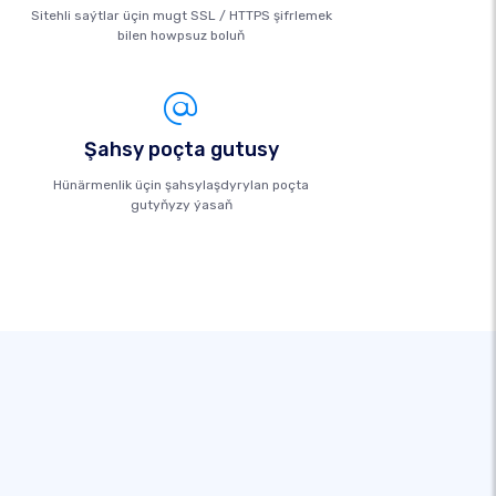
Sitehli saýtlar üçin mugt SSL / HTTPS şifrlemek
bilen howpsuz boluň
Şahsy poçta gutusy
Hünärmenlik üçin şahsylaşdyrylan poçta
gutyňyzy ýasaň