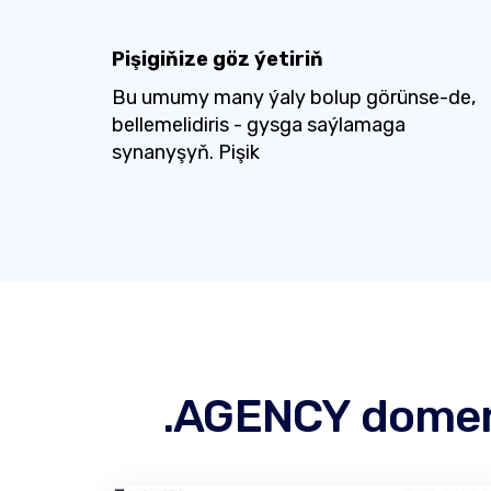
Pişigiňize göz ýetiriň
Bu umumy many ýaly bolup görünse-de,
bellemelidiris - gysga saýlamaga
synanyşyň. Pişik
.AGENCY domeni