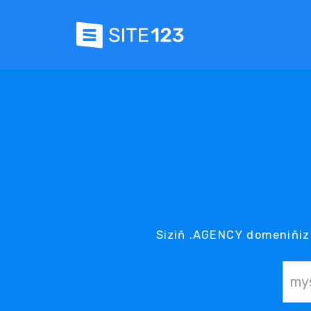
Siziň .AGENCY domeniňiz 