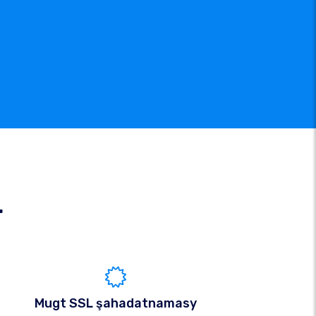
r
Mugt SSL şahadatnamasy