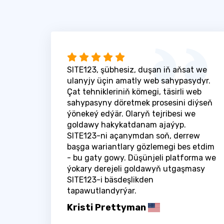
SITE123, şübhesiz, duşan iň aňsat we
ulanyjy üçin amatly web sahypasydyr.
Çat tehnikleriniň kömegi, täsirli web
sahypasyny döretmek prosesini diýseň
ýönekeý edýär. Olaryň tejribesi we
goldawy hakykatdanam ajaýyp.
SITE123-ni açanymdan soň, derrew
başga wariantlary gözlemegi bes etdim
- bu gaty gowy. Düşünjeli platforma we
ýokary derejeli goldawyň utgaşmasy
SITE123-i bäsdeşlikden
tapawutlandyrýar.
Kristi Prettyman