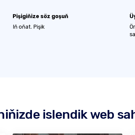
Pişigiňize söz goşuň
Üý
Iň oňat. Pişik
Ör
sa
ňizde islendik web s