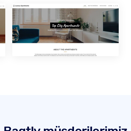
Bagtly müşderilerimiz