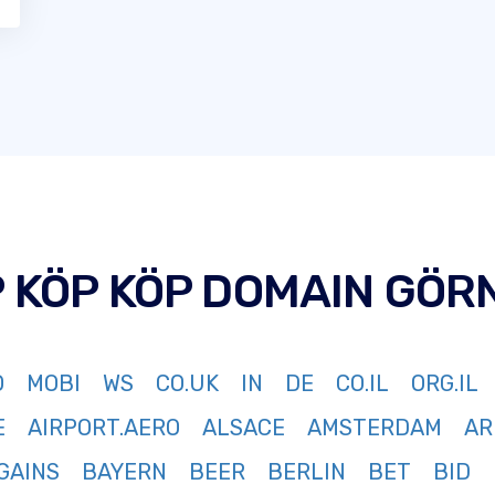
P KÖP KÖP DOMAIN GÖR
O
MOBI
WS
CO.UK
IN
DE
CO.IL
ORG.IL
E
AIRPORT.AERO
ALSACE
AMSTERDAM
AR
GAINS
BAYERN
BEER
BERLIN
BET
BID