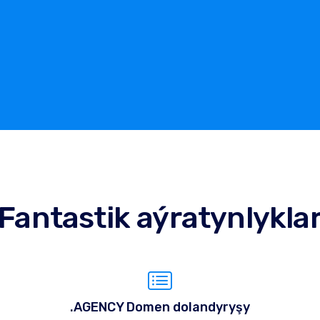
Fantastik aýratynlykla
.AGENCY Domen dolandyryşy