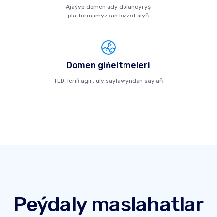
Ajaýyp domen ady dolandyryş
platformamyzdan lezzet alyň
Domen giňeltmeleri
TLD-leriň ägirt uly saýlawyndan saýlaň
Peýdaly maslahatlar