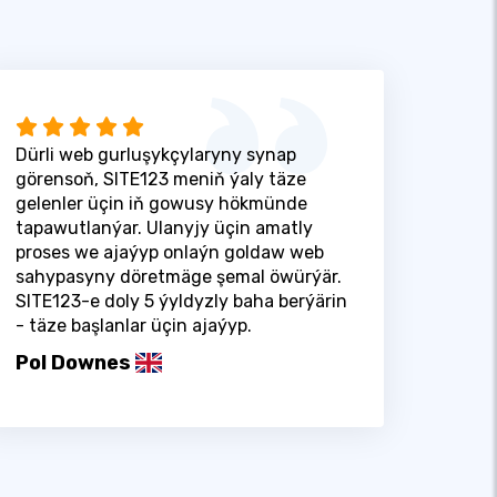
Dürli web gurluşykçylaryny synap
görensoň, SITE123 meniň ýaly täze
gelenler üçin iň gowusy hökmünde
tapawutlanýar. Ulanyjy üçin amatly
proses we ajaýyp onlaýn goldaw web
sahypasyny döretmäge şemal öwürýär.
SITE123-e doly 5 ýyldyzly baha berýärin
- täze başlanlar üçin ajaýyp.
Pol Downes