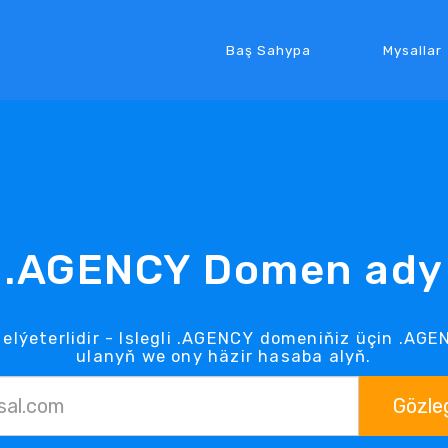
Baş Sahypa
Mysallar
.AGENCY Domen ady
elýeterlidir - Islegli .AGENCY domeniňiz üçin .AG
ulanyň we ony häzir hasaba alyň.
Gözle