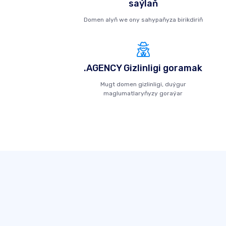
saýlaň
Domen alyň we ony sahypaňyza birikdiriň
.AGENCY Gizlinligi goramak
Mugt domen gizlinligi, duýgur
maglumatlaryňyzy goraýar