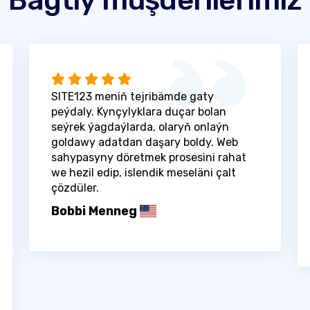
SITE123 meniň tejribämde gaty
peýdaly. Kynçylyklara duçar bolan
seýrek ýagdaýlarda, olaryň onlaýn
goldawy adatdan daşary boldy. Web
sahypasyny döretmek prosesini rahat
we hezil edip, islendik meseläni çalt
çözdüler.
Bobbi Menneg