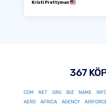
Kristi Prettyman
367 KÖ
COM
NET
ORG
BIZ
NAME
INF
AERO
AFRICA
AGENCY
AIRFORC