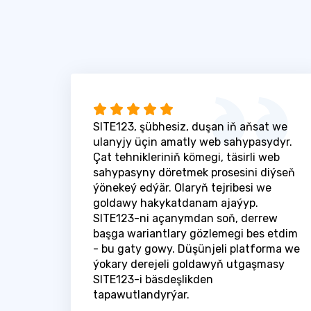
SITE123, şübhesiz, duşan iň aňsat we
ulanyjy üçin amatly web sahypasydyr.
Çat tehnikleriniň kömegi, täsirli web
sahypasyny döretmek prosesini diýseň
ýönekeý edýär. Olaryň tejribesi we
goldawy hakykatdanam ajaýyp.
SITE123-ni açanymdan soň, derrew
başga wariantlary gözlemegi bes etdim
- bu gaty gowy. Düşünjeli platforma we
ýokary derejeli goldawyň utgaşmasy
SITE123-i bäsdeşlikden
tapawutlandyrýar.