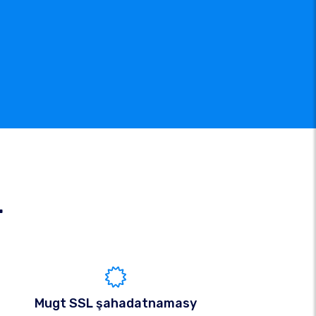
r
Mugt SSL şahadatnamasy