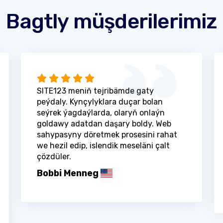
Bagtly müşderilerimiz
SITE123 meniň tejribämde gaty
peýdaly. Kynçylyklara duçar bolan
seýrek ýagdaýlarda, olaryň onlaýn
goldawy adatdan daşary boldy. Web
sahypasyny döretmek prosesini rahat
we hezil edip, islendik meseläni çalt
çözdüler.
Bobbi Menneg