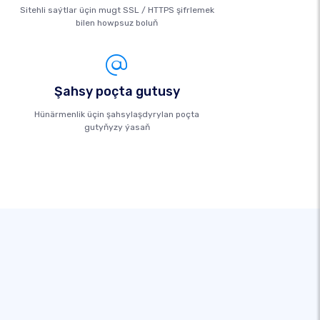
Sitehli saýtlar üçin mugt SSL / HTTPS şifrlemek
bilen howpsuz boluň
Şahsy poçta gutusy
Hünärmenlik üçin şahsylaşdyrylan poçta
gutyňyzy ýasaň