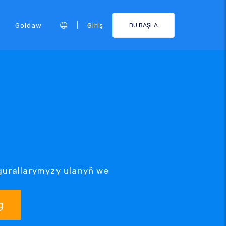
|
Goldaw
Giriş
BU BAŞLA
g gurallarymyzy ulanyň we
g