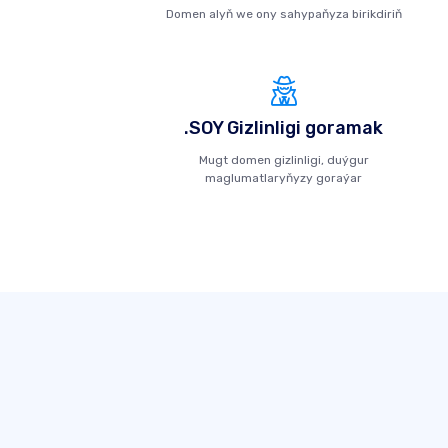
Domen alyň we ony sahypaňyza birikdiriň
.SOY Gizlinligi goramak
Mugt domen gizlinligi, duýgur
maglumatlaryňyzy goraýar