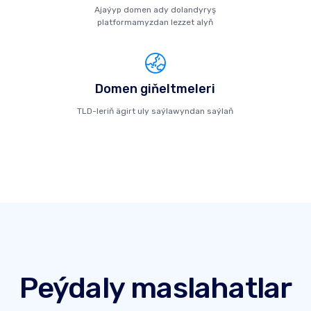
Ajaýyp domen ady dolandyryş
platformamyzdan lezzet alyň
Domen giňeltmeleri
TLD-leriň ägirt uly saýlawyndan saýlaň
Peýdaly maslahatlar