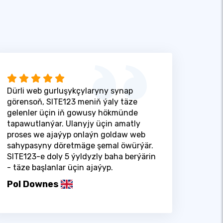
Dürli web gurluşykçylaryny synap
görensoň, SITE123 meniň ýaly täze
gelenler üçin iň gowusy hökmünde
tapawutlanýar. Ulanyjy üçin amatly
proses we ajaýyp onlaýn goldaw web
sahypasyny döretmäge şemal öwürýär.
SITE123-e doly 5 ýyldyzly baha berýärin
- täze başlanlar üçin ajaýyp.
Pol Downes