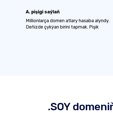
A. pişigi saýlaň
Millionlarça domen atlary hasaba alyndy.
Deňizde çykýan birini tapmak. Pişik
.SOY domeniň