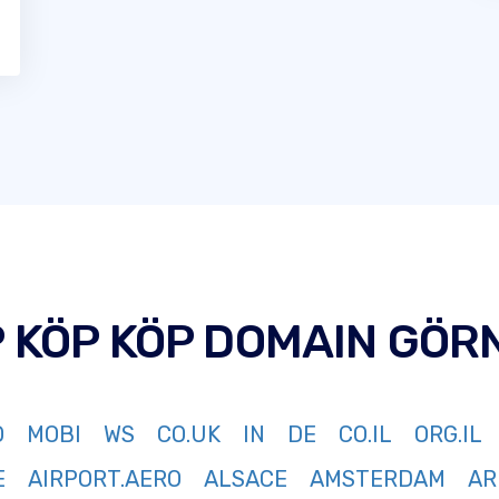
P KÖP KÖP DOMAIN GÖR
O
MOBI
WS
CO.UK
IN
DE
CO.IL
ORG.IL
E
AIRPORT.AERO
ALSACE
AMSTERDAM
AR