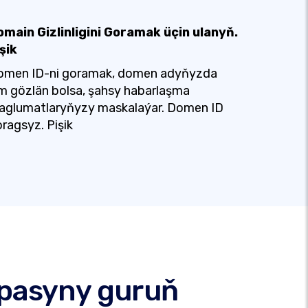
omain Gizlinligini Goramak üçin ulanyň.
şik
omen ID-ni goramak, domen adyňyzda
m gözlän bolsa, şahsy habarlaşma
aglumatlaryňyzy maskalaýar. Domen ID
ragsyz. Pişik
ypasyny guruň