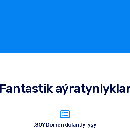
Fantastik aýratynlykla
.SOY Domen dolandyryşy