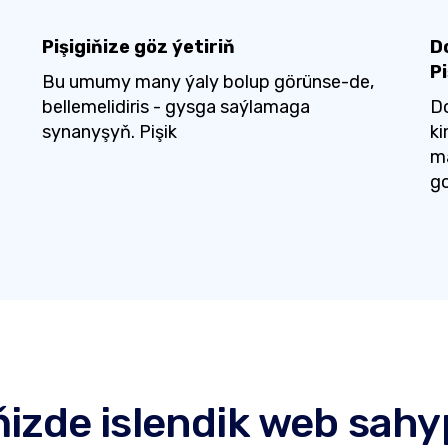
Pişigiňize göz ýetiriň
D
Pi
Bu umumy many ýaly bolup görünse-de,
bellemelidiris - gysga saýlamaga
D
synanyşyň. Pişik
ki
m
go
izde islendik web sah