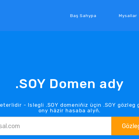
Baş Sahypa
Mysallar
.SOY Domen ady
eterlidir - Islegli .SOY domeniňiz üçin .SOY gözle
ony häzir hasaba alyň.
Gözle