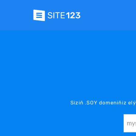
Siziň .SOY domeniňiz elý