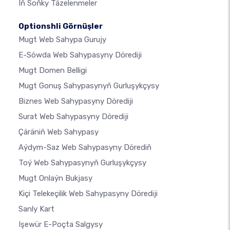
Iň Soňky Täzelenmeler
Optionshli Görnüşler
Mugt Web Sahypa Gurujy
E-Söwda Web Sahypasyny Dörediji
Mugt Domen Belligi
Mugt Gonuş Sahypasynyň Gurluşykçysy
Biznes Web Sahypasyny Dörediji
Surat Web Sahypasyny Dörediji
Çäräniň Web Sahypasy
Aýdym-Saz Web Sahypasyny Dörediň
Toý Web Sahypasynyň Gurluşykçysy
Mugt Onlaýn Bukjasy
Kiçi Telekeçilik Web Sahypasyny Dörediji
Sanly Kart
Işewür E-Poçta Salgysy