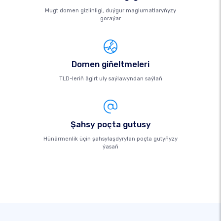
Mugt domen gizlinligi, duýgur maglumatlaryňyzy
goraýar
Domen giňeltmeleri
TLD-leriň ägirt uly saýlawyndan saýlaň
Şahsy poçta gutusy
Hünärmenlik üçin şahsylaşdyrylan poçta gutyňyzy
ýasaň