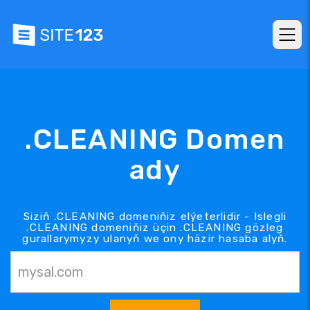
.CLEANING Domen
ady
Siziň .CLEANING domeniňiz elýeterlidir - Islegli
.CLEANING domeniňiz üçin .CLEANING gözleg
gurallarymyzy ulanyň we ony häzir hasaba alyň.