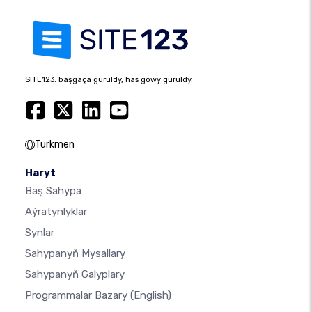
SITE123: başgaça guruldy, has gowy guruldy.
Turkmen
Haryt
Baş Sahypa
Aýratynlyklar
Synlar
Sahypanyň Mysallary
Sahypanyň Galyplary
Programmalar Bazary
(English)