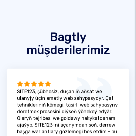
Bagtly
müşderilerimiz
SITE123, şübhesiz, duşan iň aňsat we
ulanyjy üçin amatly web sahypasydyr. Çat
tehnikleriniň kömegi, täsirli web sahypasyny
döretmek prosesini diýseň ýönekeý edýär.
Olaryň tejribesi we goldawy hakykatdanam
ajaýyp. SITE123-ni açanymdan soň, derrew
başga wariantlary gözlemegi bes etdim - bu