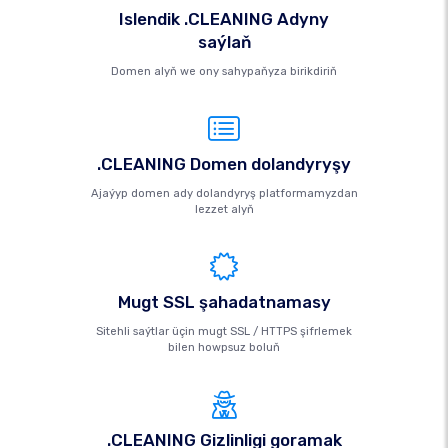
Islendik .CLEANING Adyny
saýlaň
Domen alyň we ony sahypaňyza birikdiriň
.CLEANING Domen dolandyryşy
Ajaýyp domen ady dolandyryş platformamyzdan
lezzet alyň
Mugt SSL şahadatnamasy
Sitehli saýtlar üçin mugt SSL / HTTPS şifrlemek
bilen howpsuz boluň
.CLEANING Gizlinligi goramak