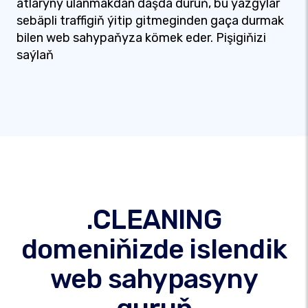
atlaryny ulanmakdan daşda duruň, bu ýazgylar
sebäpli traffigiň ýitip gitmeginden gaça durmak
bilen web sahypaňyza kömek eder. Pişigiňizi
saýlaň
.CLEANING
domeniňizde islendik
web sahypasyny