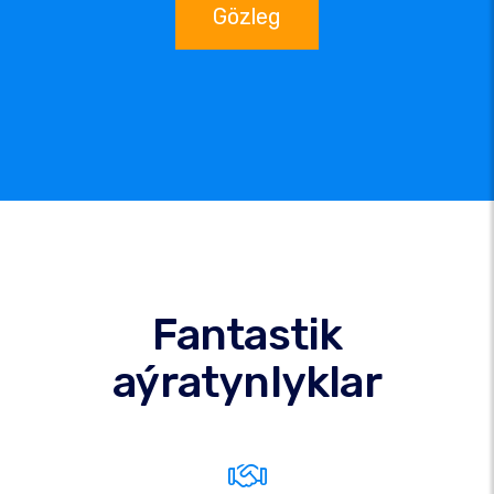
Gözleg
Fantastik
aýratynlyklar