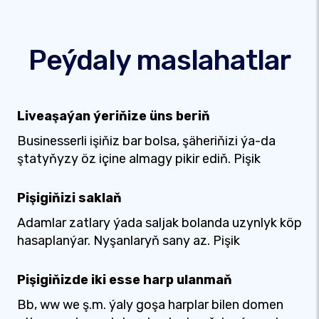
Peýdaly maslahatlar
Liveaşaýan ýeriňize üns beriň
Businesserli işiňiz bar bolsa, şäheriňizi ýa-da
ştatyňyzy öz içine almagy pikir ediň. Pişik
Pişigiňizi saklaň
Adamlar zatlary ýada saljak bolanda uzynlyk köp
hasaplanýar. Nyşanlaryň sany az. Pişik
Pişigiňizde iki esse harp ulanmaň
Bb, ww we ş.m. ýaly goşa harplar bilen domen