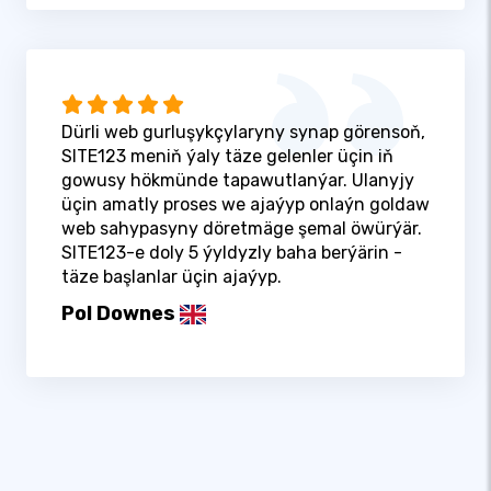
Dürli web gurluşykçylaryny synap görensoň,
SITE123 meniň ýaly täze gelenler üçin iň
gowusy hökmünde tapawutlanýar. Ulanyjy
üçin amatly proses we ajaýyp onlaýn goldaw
web sahypasyny döretmäge şemal öwürýär.
SITE123-e doly 5 ýyldyzly baha berýärin -
täze başlanlar üçin ajaýyp.
Pol Downes