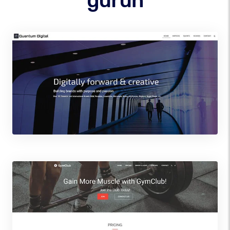
guruň