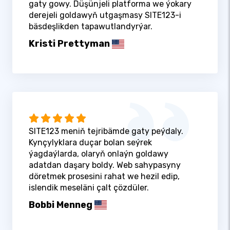
gaty gowy. Düşünjeli platforma we ýokary
derejeli goldawyň utgaşmasy SITE123-i
bäsdeşlikden tapawutlandyrýar.
Kristi Prettyman
SITE123 meniň tejribämde gaty peýdaly.
Kynçylyklara duçar bolan seýrek
ýagdaýlarda, olaryň onlaýn goldawy
adatdan daşary boldy. Web sahypasyny
döretmek prosesini rahat we hezil edip,
islendik meseläni çalt çözdüler.
Bobbi Menneg