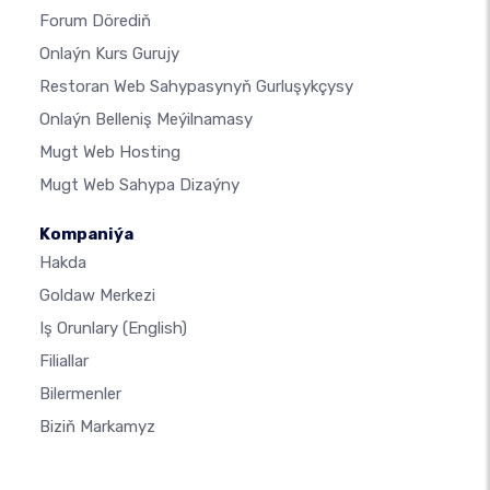
Forum Dörediň
Onlaýn Kurs Gurujy
Restoran Web Sahypasynyň Gurluşykçysy
Onlaýn Belleniş Meýilnamasy
Mugt Web Hosting
Mugt Web Sahypa Dizaýny
Kompaniýa
Hakda
Goldaw Merkezi
Iş Orunlary
(English)
Filiallar
Bilermenler
Biziň Markamyz