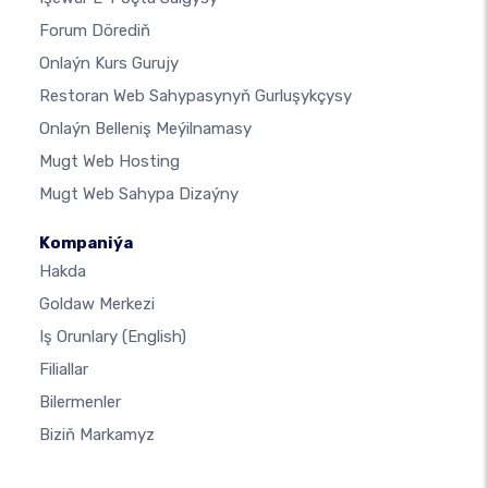
Forum Dörediň
Onlaýn Kurs Gurujy
Restoran Web Sahypasynyň Gurluşykçysy
Onlaýn Belleniş Meýilnamasy
Mugt Web Hosting
Mugt Web Sahypa Dizaýny
Kompaniýa
Hakda
Goldaw Merkezi
Iş Orunlary
(English)
Filiallar
Bilermenler
Biziň Markamyz