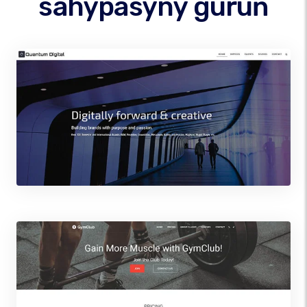
sahypasyny guruň