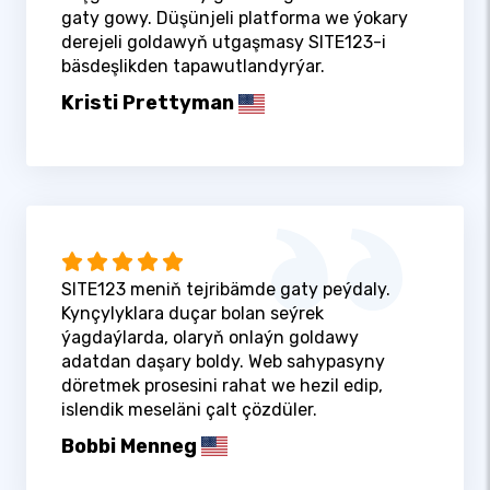
gaty gowy. Düşünjeli platforma we ýokary
derejeli goldawyň utgaşmasy SITE123-i
bäsdeşlikden tapawutlandyrýar.
Kristi Prettyman
SITE123 meniň tejribämde gaty peýdaly.
Kynçylyklara duçar bolan seýrek
ýagdaýlarda, olaryň onlaýn goldawy
adatdan daşary boldy. Web sahypasyny
döretmek prosesini rahat we hezil edip,
islendik meseläni çalt çözdüler.
Bobbi Menneg