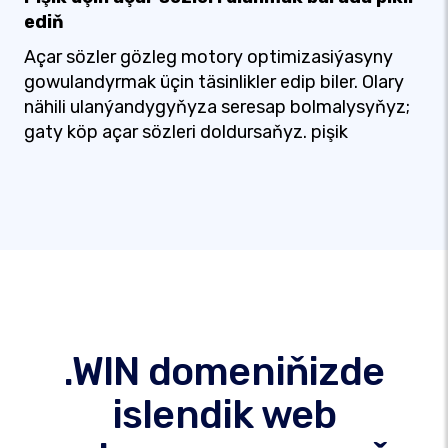
ediň
Açar sözler gözleg motory optimizasiýasyny
gowulandyrmak üçin täsinlikler edip biler. Olary
nähili ulanýandygyňyza seresap bolmalysyňyz;
gaty köp açar sözleri doldursaňyz. pişik
.WIN domeniňizde
islendik web