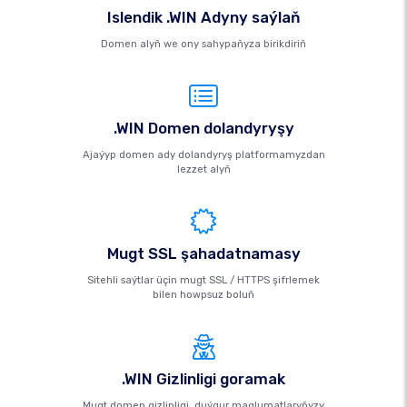
Islendik .WIN Adyny saýlaň
Domen alyň we ony sahypaňyza birikdiriň
.WIN Domen dolandyryşy
Ajaýyp domen ady dolandyryş platformamyzdan
lezzet alyň
Mugt SSL şahadatnamasy
Sitehli saýtlar üçin mugt SSL / HTTPS şifrlemek
bilen howpsuz boluň
.WIN Gizlinligi goramak
Mugt domen gizlinligi, duýgur maglumatlaryňyzy