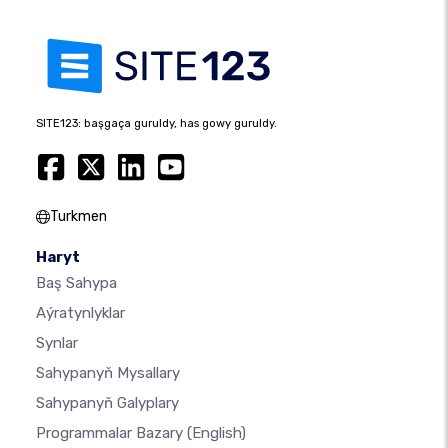
SITE123: başgaça guruldy, has gowy guruldy.
Turkmen
Haryt
Baş Sahypa
Aýratynlyklar
Synlar
Sahypanyň Mysallary
Sahypanyň Galyplary
Programmalar Bazary
(English)