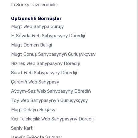
Iň Soňky Täzelenmeler
Optionshli Görnüşler
Mugt Web Sahypa Gurujy
E-Söwda Web Sahypasyny Dörediji
Mugt Domen Belligi
Mugt Gonuş Sahypasynyň Gurluşykçysy
Biznes Web Sahypasyny Dörediji
Surat Web Sahypasyny Dörediji
Çäräniň Web Sahypasy
Aýdym-Saz Web Sahypasyny Dörediň
Toý Web Sahypasynyň Gurluşykçysy
Mugt Onlaýn Bukjasy
Kiçi Telekeçilik Web Sahypasyny Dörediji
Sanly Kart
Işewür E-Poçta Salgysy