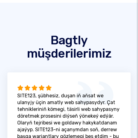
Bagtly
müşderilerimiz
SITE123, şübhesiz, duşan iň aňsat we
ulanyjy üçin amatly web sahypasydyr. Çat
tehnikleriniň kömegi, täsirli web sahypasyny
döretmek prosesini diýseň ýönekeý edýär.
Olaryň tejribesi we goldawy hakykatdanam
ajaýyp. SITE123-ni açanymdan soň, derrew
başga wariantlary gözlemegi bes etdim - bu