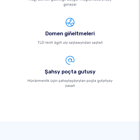
goraýar
Domen giňeltmeleri
TLD-leriň ägirt uly saýlawyndan saýlaň
Şahsy poçta gutusy
Hünärmenlik üçin şahsylaşdyrylan poçta gutyňyzy
ýasaň