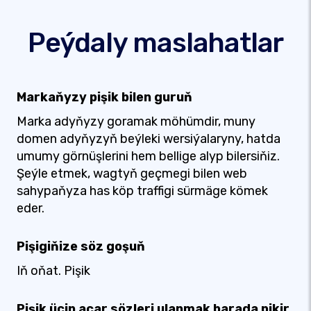
Peýdaly maslahatlar
Markaňyzy pişik bilen guruň
Marka adyňyzy goramak möhümdir, muny
domen adyňyzyň beýleki wersiýalaryny, hatda
umumy görnüşlerini hem bellige alyp bilersiňiz.
Şeýle etmek, wagtyň geçmegi bilen web
sahypaňyza has köp traffigi sürmäge kömek
eder.
Pişigiňize söz goşuň
Iň oňat. Pişik
Pişik üçin açar sözleri ulanmak barada pikir