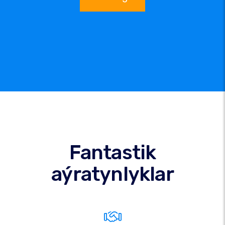
Fantastik
aýratynlyklar