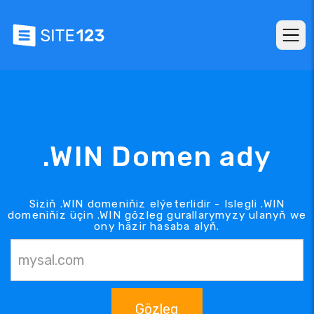
.WIN Domen ady
Siziň .WIN domeniňiz elýeterlidir - Islegli .WIN
domeniňiz üçin .WIN gözleg gurallarymyzy ulanyň we
ony häzir hasaba alyň.
Gözleg