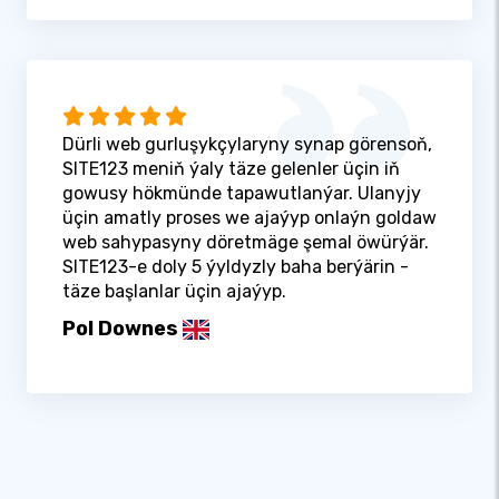
Dürli web gurluşykçylaryny synap görensoň,
SITE123 meniň ýaly täze gelenler üçin iň
gowusy hökmünde tapawutlanýar. Ulanyjy
üçin amatly proses we ajaýyp onlaýn goldaw
web sahypasyny döretmäge şemal öwürýär.
SITE123-e doly 5 ýyldyzly baha berýärin -
täze başlanlar üçin ajaýyp.
Pol Downes