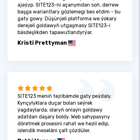
ajaýyp. SITE123-ni açanymdan soň, derrew
başga wariantlary gözlemegi bes etdim - bu
gaty gowy. Düşünjeli platforma we ýokary
derejeli goldawyň utgaşmasy SITE123-i
bäsdeşlikden tapawutlandyrýar.
Kristi Prettyman
SITE123 meniň tejribämde gaty peýdaly.
Kynçylyklara duçar bolan seýrek
ýagdaýlarda, olaryň onlaýn goldawy
adatdan daşary boldy. Web sahypasyny
döretmek prosesini rahat we hezil edip,
islendik meseläni çalt çözdüler.