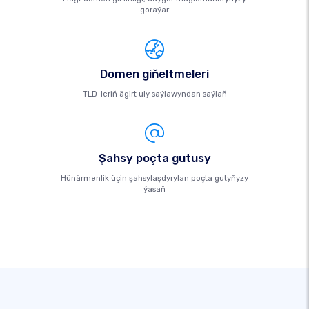
goraýar
Domen giňeltmeleri
TLD-leriň ägirt uly saýlawyndan saýlaň
Şahsy poçta gutusy
Hünärmenlik üçin şahsylaşdyrylan poçta gutyňyzy
ýasaň