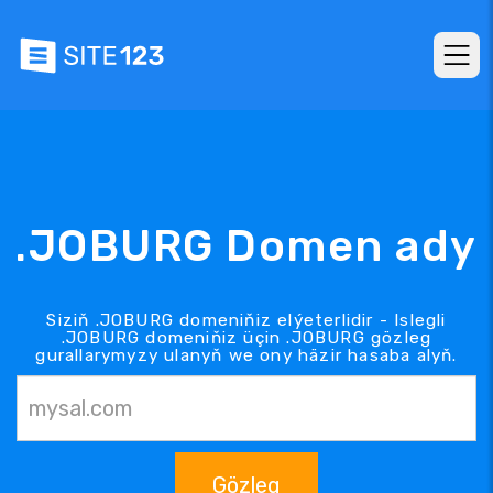
.JOBURG Domen ady
Siziň .JOBURG domeniňiz elýeterlidir - Islegli
.JOBURG domeniňiz üçin .JOBURG gözleg
gurallarymyzy ulanyň we ony häzir hasaba alyň.
Gözleg