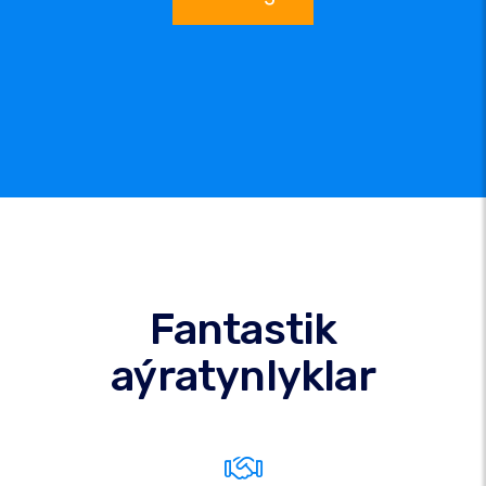
Fantastik
aýratynlyklar