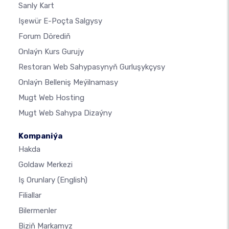
Sanly Kart
Işewür E-Poçta Salgysy
Forum Dörediň
Onlaýn Kurs Gurujy
Restoran Web Sahypasynyň Gurluşykçysy
Onlaýn Belleniş Meýilnamasy
Mugt Web Hosting
Mugt Web Sahypa Dizaýny
Kompaniýa
Hakda
Goldaw Merkezi
Iş Orunlary
(English)
Filiallar
Bilermenler
Biziň Markamyz