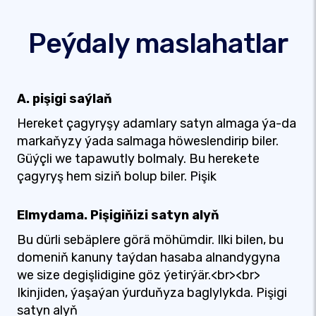
Peýdaly maslahatlar
A. pişigi saýlaň
Hereket çagyryşy adamlary satyn almaga ýa-da
markaňyzy ýada salmaga höweslendirip biler.
Güýçli we tapawutly bolmaly. Bu herekete
çagyryş hem siziň bolup biler. Pişik
Elmydama. Pişigiňizi satyn alyň
Bu dürli sebäplere görä möhümdir. Ilki bilen, bu
domeniň kanuny taýdan hasaba alnandygyna
we size degişlidigine göz ýetirýär.<br><br>
Ikinjiden, ýaşaýan ýurduňyza baglylykda. Pişigi
satyn alyň