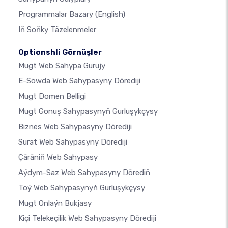
Programmalar Bazary
(English)
Iň Soňky Täzelenmeler
Optionshli Görnüşler
Mugt Web Sahypa Gurujy
E-Söwda Web Sahypasyny Dörediji
Mugt Domen Belligi
Mugt Gonuş Sahypasynyň Gurluşykçysy
Biznes Web Sahypasyny Dörediji
Surat Web Sahypasyny Dörediji
Çäräniň Web Sahypasy
Aýdym-Saz Web Sahypasyny Dörediň
Toý Web Sahypasynyň Gurluşykçysy
Mugt Onlaýn Bukjasy
Kiçi Telekeçilik Web Sahypasyny Dörediji