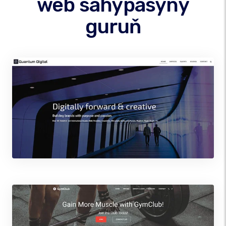
web sahypasyny
guruň