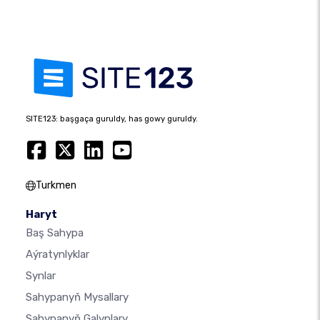
SITE123: başgaça guruldy, has gowy guruldy.
Turkmen
Haryt
Baş Sahypa
Aýratynlyklar
Synlar
Sahypanyň Mysallary
Sahypanyň Galyplary