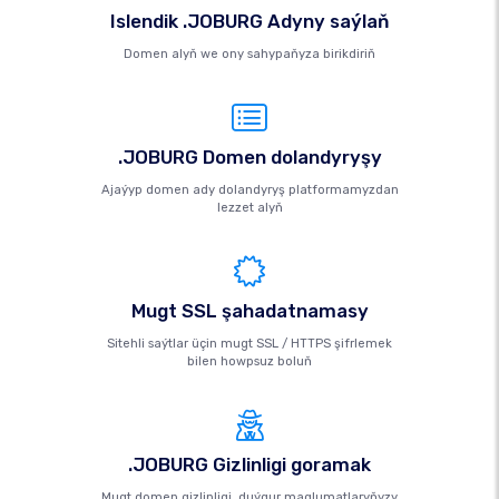
Islendik .JOBURG Adyny saýlaň
Domen alyň we ony sahypaňyza birikdiriň
.JOBURG Domen dolandyryşy
Ajaýyp domen ady dolandyryş platformamyzdan
lezzet alyň
Mugt SSL şahadatnamasy
Sitehli saýtlar üçin mugt SSL / HTTPS şifrlemek
bilen howpsuz boluň
.JOBURG Gizlinligi goramak
Mugt domen gizlinligi, duýgur maglumatlaryňyzy