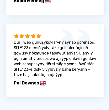
Bobbi Menneg
Dürli web gurluşykçylaryny synap görensoň,
SITE123 meniň ýaly täze gelenler üçin iň
gowusy hökmünde tapawutlanýar. Ulanyjy
üçin amatly proses we ajaýyp onlaýn goldaw
web sahypasyny döretmäge şemal öwürýär.
SITE123-e doly 5 ýyldyzly baha berýärin -
täze başlanlar üçin ajaýyp.
Pol Downes