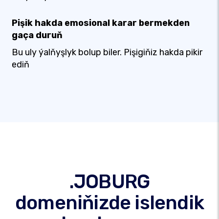
Pişik hakda emosional karar bermekden
gaça duruň
Bu uly ýalňyşlyk bolup biler. Pişigiňiz hakda pikir
ediň
.JOBURG
domeniňizde islendik