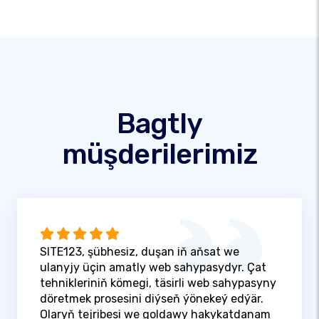
Bagtly
müşderilerimiz
SITE123, şübhesiz, duşan iň aňsat we
ulanyjy üçin amatly web sahypasydyr. Çat
tehnikleriniň kömegi, täsirli web sahypasyny
döretmek prosesini diýseň ýönekeý edýär.
Olaryň tejribesi we goldawy hakykatdanam