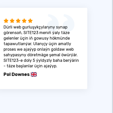
Dürli web gurluşykçylaryny synap
görensoň, SITE123 meniň ýaly täze
gelenler üçin iň gowusy hökmünde
tapawutlanýar. Ulanyjy üçin amatly
proses we ajaýyp onlaýn goldaw web
sahypasyny döretmäge şemal öwürýär.
SITE123-e doly 5 ýyldyzly baha berýärin
- täze başlanlar üçin ajaýyp.
Pol Downes