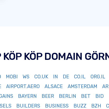
P KÖP KÖP DOMAIN GÖR
O
MOBI
WS
CO.UK
IN
DE
CO.IL
ORG.IL
E
AIRPORT.AERO
ALSACE
AMSTERDAM
AR
GAINS
BAYERN
BEER
BERLIN
BET
BID
SELS
BUILDERS
BUSINESS
BUZZ
BZH