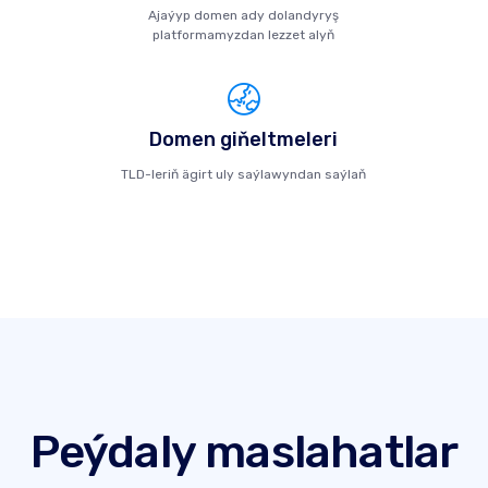
Ajaýyp domen ady dolandyryş
platformamyzdan lezzet alyň
Domen giňeltmeleri
TLD-leriň ägirt uly saýlawyndan saýlaň
Peýdaly maslahatlar