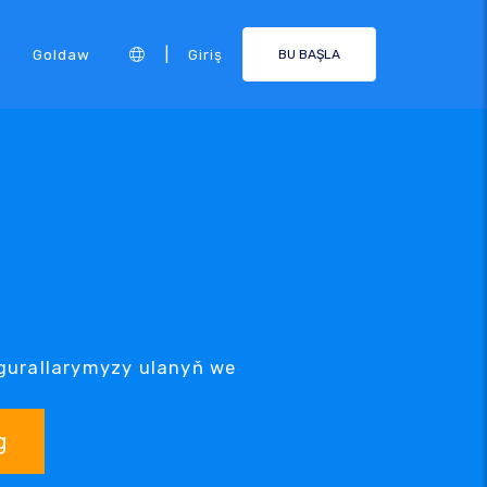
|
Goldaw
Giriş
BU BAŞLA
g gurallarymyzy ulanyň we
g