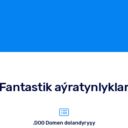
Fantastik aýratynlykla
.DOG Domen dolandyryşy