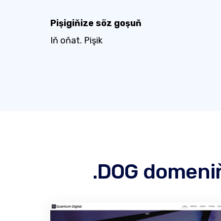
Pişigiňize söz goşuň
Iň oňat. Pişik
.DOG domeniň