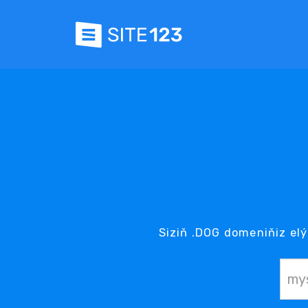
Siziň .DOG domeniňiz elý