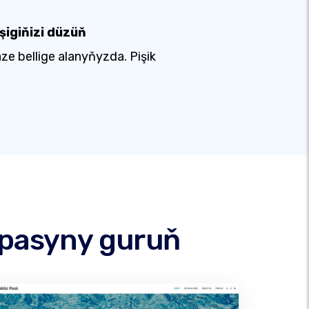
şigiňizi düzüň
ze bellige alanyňyzda. Pişik
ypasyny guruň