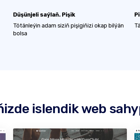
Düşünjeli saýlaň. Pişik
Pi
Tötänleýin adam siziň pişigiňizi okap bilýän
Tä
bolsa
izde islendik web sah