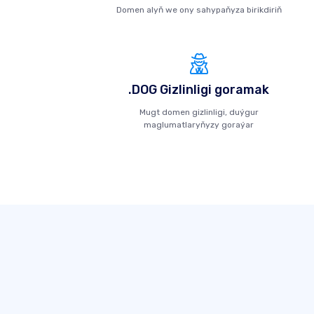
Domen alyň we ony sahypaňyza birikdiriň
.DOG Gizlinligi goramak
Mugt domen gizlinligi, duýgur
maglumatlaryňyzy goraýar