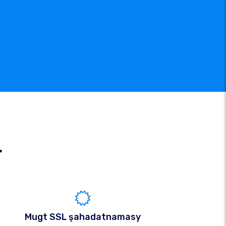
r
Mugt SSL şahadatnamasy