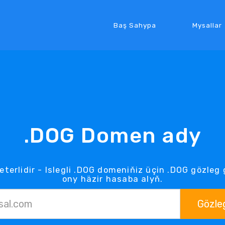
Baş Sahypa
Mysallar
.DOG Domen ady
eterlidir - Islegli .DOG domeniňiz üçin .DOG gözle
ony häzir hasaba alyň.
Gözle