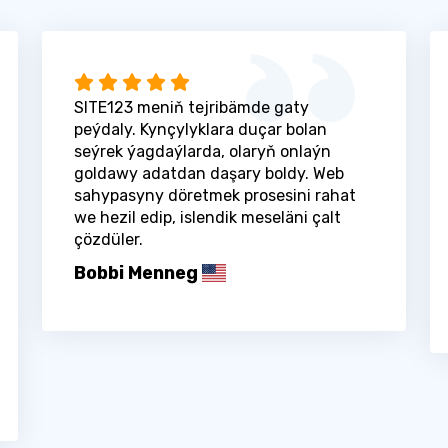
SITE123 meniň tejribämde gaty
peýdaly. Kynçylyklara duçar bolan
seýrek ýagdaýlarda, olaryň onlaýn
goldawy adatdan daşary boldy. Web
sahypasyny döretmek prosesini rahat
we hezil edip, islendik meseläni çalt
çözdüler.
Bobbi Menneg