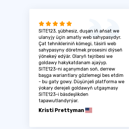
SITE123, şübhesiz, duşan iň aňsat we
ulanyjy üçin amatly web sahypasydyr.
Çat tehnikleriniň kömegi, täsirli web
sahypasyny döretmek prosesini diýseň
ýönekeý edýär. Olaryň tejribesi we
goldawy hakykatdanam ajaýyp.
SITE123-ni açanymdan soň, derrew
başga wariantlary gözlemegi bes etdim
- bu gaty gowy. Düşünjeli platforma we
ýokary derejeli goldawyň utgaşmasy
SITE123-i bäsdeşlikden
tapawutlandyrýar.
Kristi Prettyman