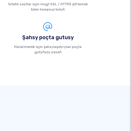
Sitehli saýtlar üçin mugt SSL / HTTPS şifrlemek
bilen howpsuz boluň
Şahsy poçta gutusy
Hünärmenlik üçin şahsylaşdyrylan poçta
gutyňyzy ýasaň