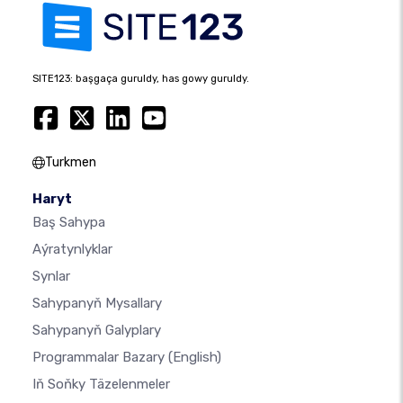
SITE123: başgaça guruldy, has gowy guruldy.
Turkmen
Haryt
Baş Sahypa
Aýratynlyklar
Synlar
Sahypanyň Mysallary
Sahypanyň Galyplary
Programmalar Bazary
(English)
Iň Soňky Täzelenmeler