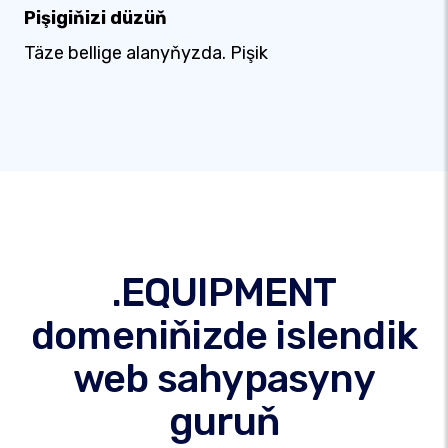
Pişigiňizi düzüň
Täze bellige alanyňyzda. Pişik
.EQUIPMENT
domeniňizde islendik
web sahypasyny
guruň