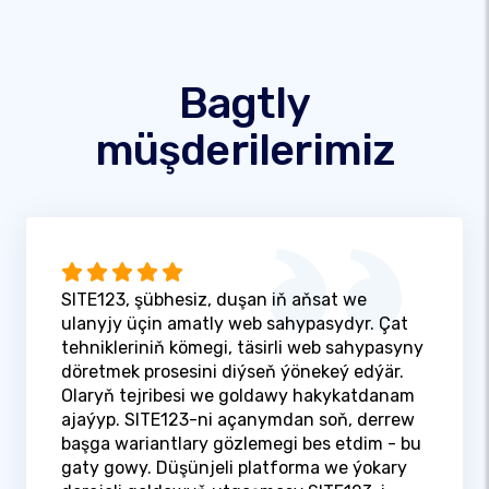
Bagtly
müşderilerimiz
SITE123, şübhesiz, duşan iň aňsat we
ulanyjy üçin amatly web sahypasydyr. Çat
tehnikleriniň kömegi, täsirli web sahypasyny
döretmek prosesini diýseň ýönekeý edýär.
Olaryň tejribesi we goldawy hakykatdanam
ajaýyp. SITE123-ni açanymdan soň, derrew
başga wariantlary gözlemegi bes etdim - bu
gaty gowy. Düşünjeli platforma we ýokary