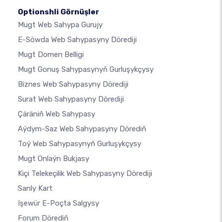
Optionshli Görnüşler
Mugt Web Sahypa Gurujy
E-Söwda Web Sahypasyny Dörediji
Mugt Domen Belligi
Mugt Gonuş Sahypasynyň Gurluşykçysy
Biznes Web Sahypasyny Dörediji
Surat Web Sahypasyny Dörediji
Çäräniň Web Sahypasy
Aýdym-Saz Web Sahypasyny Dörediň
Toý Web Sahypasynyň Gurluşykçysy
Mugt Onlaýn Bukjasy
Kiçi Telekeçilik Web Sahypasyny Dörediji
Sanly Kart
Işewür E-Poçta Salgysy
Forum Dörediň