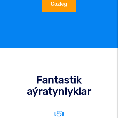
Gözleg
Fantastik
aýratynlyklar