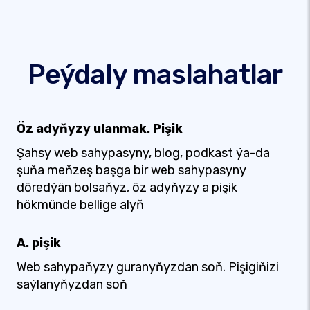
Peýdaly maslahatlar
Öz adyňyzy ulanmak. Pişik
Şahsy web sahypasyny, blog, podkast ýa-da
şuňa meňzeş başga bir web sahypasyny
döredýän bolsaňyz, öz adyňyzy a pişik
hökmünde bellige alyň
A. pişik
Web sahypaňyzy guranyňyzdan soň. Pişigiňizi
saýlanyňyzdan soň