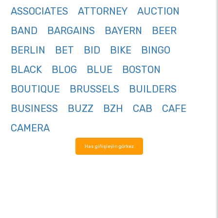
ASSOCIATES
ATTORNEY
AUCTION
BAND
BARGAINS
BAYERN
BEER
BERLIN
BET
BID
BIKE
BINGO
BLACK
BLOG
BLUE
BOSTON
BOUTIQUE
BRUSSELS
BUILDERS
BUSINESS
BUZZ
BZH
CAB
CAFE
CAMERA
Has giňişleýin görkez