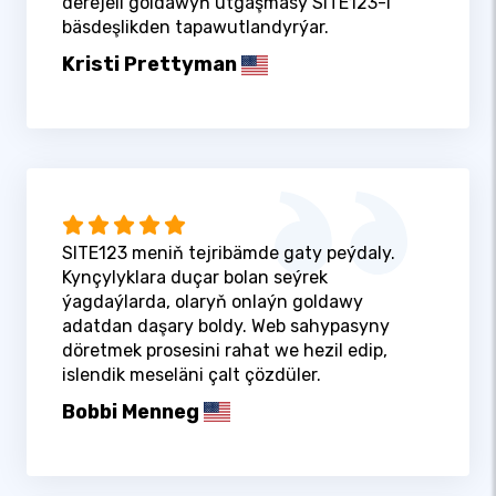
derejeli goldawyň utgaşmasy SITE123-i
bäsdeşlikden tapawutlandyrýar.
Kristi Prettyman
SITE123 meniň tejribämde gaty peýdaly.
Kynçylyklara duçar bolan seýrek
ýagdaýlarda, olaryň onlaýn goldawy
adatdan daşary boldy. Web sahypasyny
döretmek prosesini rahat we hezil edip,
islendik meseläni çalt çözdüler.
Bobbi Menneg