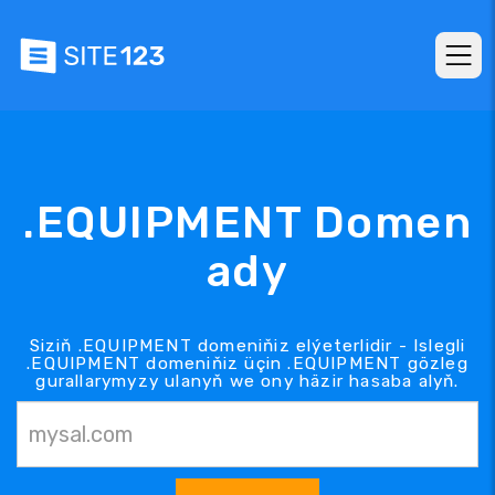
.EQUIPMENT Domen
ady
Siziň .EQUIPMENT domeniňiz elýeterlidir - Islegli
.EQUIPMENT domeniňiz üçin .EQUIPMENT gözleg
gurallarymyzy ulanyň we ony häzir hasaba alyň.