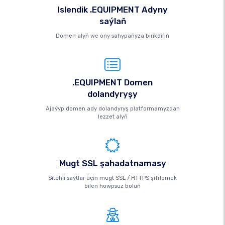
Islendik .EQUIPMENT Adyny
saýlaň
Domen alyň we ony sahypaňyza birikdiriň
.EQUIPMENT Domen
dolandyryşy
Ajaýyp domen ady dolandyryş platformamyzdan
lezzet alyň
Mugt SSL şahadatnamasy
Sitehli saýtlar üçin mugt SSL / HTTPS şifrlemek
bilen howpsuz boluň