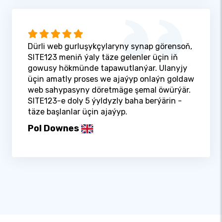
Dürli web gurluşykçylaryny synap görensoň,
SITE123 meniň ýaly täze gelenler üçin iň
gowusy hökmünde tapawutlanýar. Ulanyjy
üçin amatly proses we ajaýyp onlaýn goldaw
web sahypasyny döretmäge şemal öwürýär.
SITE123-e doly 5 ýyldyzly baha berýärin -
täze başlanlar üçin ajaýyp.
Pol Downes