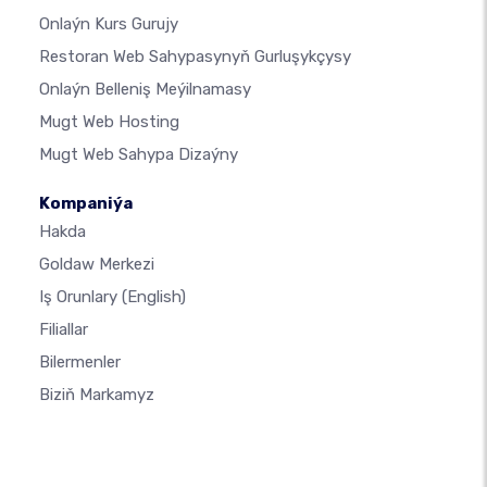
Onlaýn Kurs Gurujy
Restoran Web Sahypasynyň Gurluşykçysy
Onlaýn Belleniş Meýilnamasy
Mugt Web Hosting
Mugt Web Sahypa Dizaýny
Kompaniýa
Hakda
Goldaw Merkezi
Iş Orunlary
(English)
Filiallar
Bilermenler
Biziň Markamyz