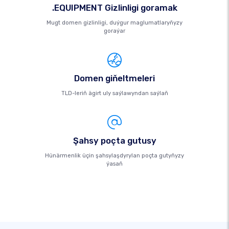
.EQUIPMENT Gizlinligi goramak
Mugt domen gizlinligi, duýgur maglumatlaryňyzy
goraýar
Domen giňeltmeleri
TLD-leriň ägirt uly saýlawyndan saýlaň
Şahsy poçta gutusy
Hünärmenlik üçin şahsylaşdyrylan poçta gutyňyzy
ýasaň