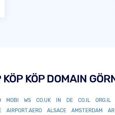
P KÖP KÖP DOMAIN GÖR
O
MOBI
WS
CO.UK
IN
DE
CO.IL
ORG.IL
E
AIRPORT.AERO
ALSACE
AMSTERDAM
AR