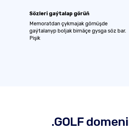
Sözleri gaýtalap görüň
Memoratdan çykmajak görnüşde
gaýtalanyp boljak birnäçe gysga söz bar.
Pişik
.GOLF domeni