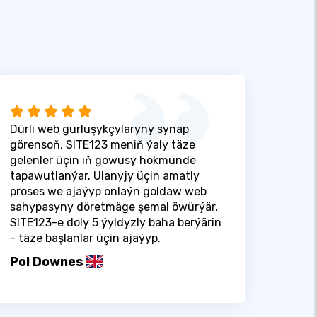
Dürli web gurluşykçylaryny synap
görensoň, SITE123 meniň ýaly täze
gelenler üçin iň gowusy hökmünde
tapawutlanýar. Ulanyjy üçin amatly
proses we ajaýyp onlaýn goldaw web
sahypasyny döretmäge şemal öwürýär.
SITE123-e doly 5 ýyldyzly baha berýärin
- täze başlanlar üçin ajaýyp.
Pol Downes