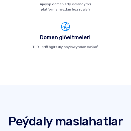
Ajaýyp domen ady dolandyryş
platformamyzdan lezzet alyň
Domen giňeltmeleri
TLD-leriň ägirt uly saýlawyndan saýlaň
Peýdaly maslahatlar