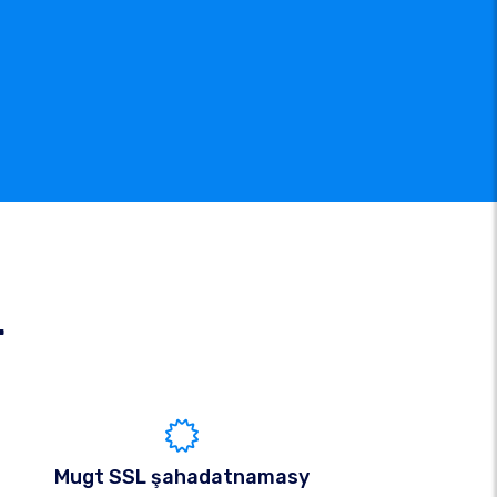
r
Mugt SSL şahadatnamasy