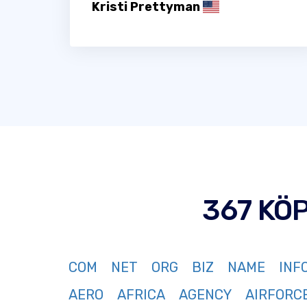
Kristi Prettyman
367 KÖ
COM
NET
ORG
BIZ
NAME
INF
AERO
AFRICA
AGENCY
AIRFORC