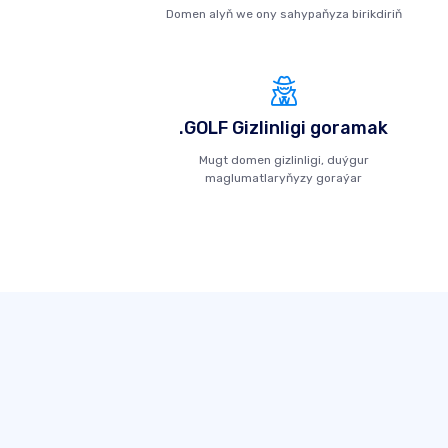
Domen alyň we ony sahypaňyza birikdiriň
.GOLF Gizlinligi goramak
Mugt domen gizlinligi, duýgur
maglumatlaryňyzy goraýar