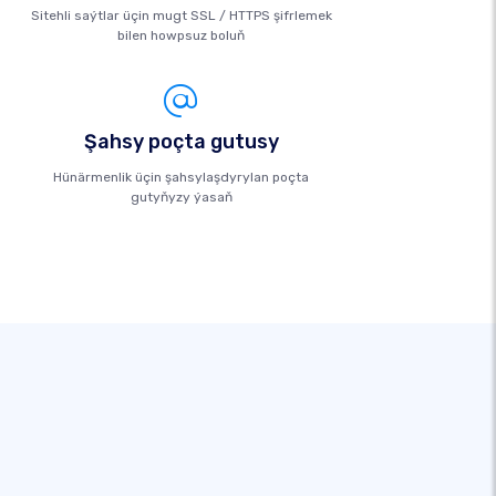
Sitehli saýtlar üçin mugt SSL / HTTPS şifrlemek
bilen howpsuz boluň
Şahsy poçta gutusy
Hünärmenlik üçin şahsylaşdyrylan poçta
gutyňyzy ýasaň