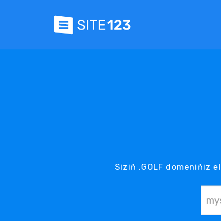
Siziň .GOLF domeniňiz el