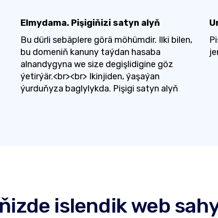
Elmydama. Pişigiňizi satyn alyň
U
Bu dürli sebäplere görä möhümdir. Ilki bilen,
Pi
bu domeniň kanuny taýdan hasaba
j
alnandygyna we size degişlidigine göz
ýetirýär.<br><br> Ikinjiden, ýaşaýan
ýurduňyza baglylykda. Pişigi satyn alyň
ňizde islendik web sah