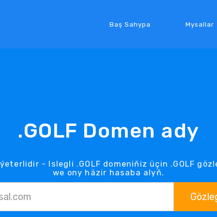
Baş Sahypa
Mysallar
.GOLF Domen ady
ýeterlidir - Islegli .GOLF domeniňiz üçin .GOLF gö
we ony häzir hasaba alyň.
Gözle