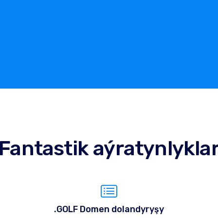
Fantastik aýratynlykla
.GOLF Domen dolandyryşy