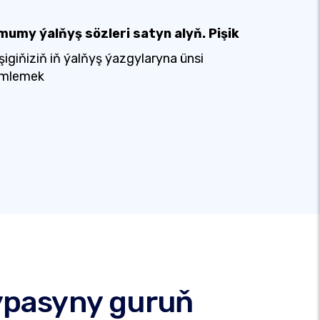
mumy ýalňyş sözleri satyn alyň. Pişik
şigiňiziň iň ýalňyş ýazgylaryna ünsi
emlemek
ypasyny guruň