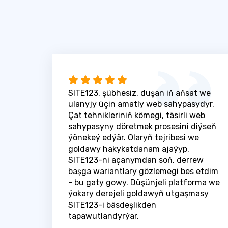
SITE123, şübhesiz, duşan iň aňsat we
ulanyjy üçin amatly web sahypasydyr.
Çat tehnikleriniň kömegi, täsirli web
sahypasyny döretmek prosesini diýseň
ýönekeý edýär. Olaryň tejribesi we
goldawy hakykatdanam ajaýyp.
SITE123-ni açanymdan soň, derrew
başga wariantlary gözlemegi bes etdim
- bu gaty gowy. Düşünjeli platforma we
ýokary derejeli goldawyň utgaşmasy
SITE123-i bäsdeşlikden
tapawutlandyrýar.