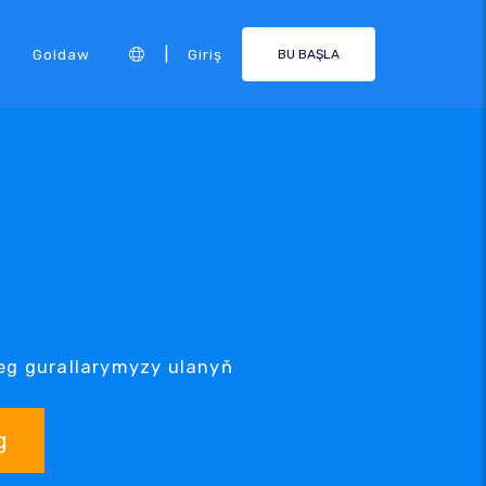
|
Goldaw
Giriş
BU BAŞLA
zleg gurallarymyzy ulanyň
g