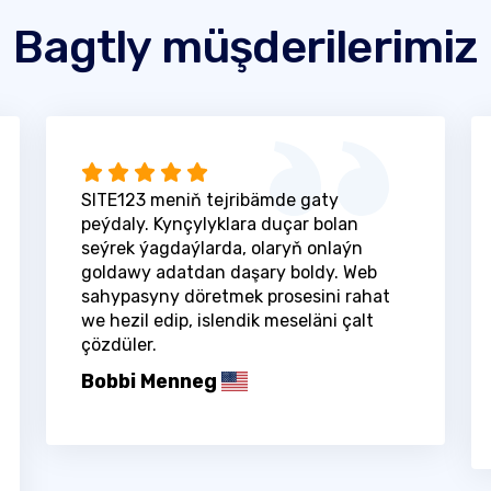
Bagtly müşderilerimiz
SITE123 meniň tejribämde gaty
peýdaly. Kynçylyklara duçar bolan
seýrek ýagdaýlarda, olaryň onlaýn
goldawy adatdan daşary boldy. Web
sahypasyny döretmek prosesini rahat
we hezil edip, islendik meseläni çalt
çözdüler.
Bobbi Menneg