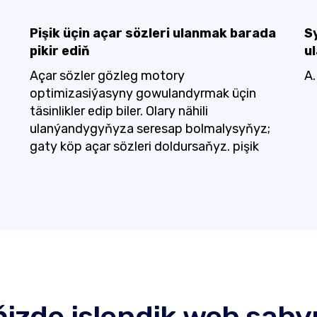
Pişik üçin açar sözleri ulanmak barada
S
pikir ediň
u
Açar sözler gözleg motory
A.
optimizasiýasyny gowulandyrmak üçin
täsinlikler edip biler. Olary nähili
ulanýandygyňyza seresap bolmalysyňyz;
gaty köp açar sözleri doldursaňyz. pişik