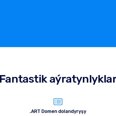
Fantastik aýratynlykla
.ART Domen dolandyryşy