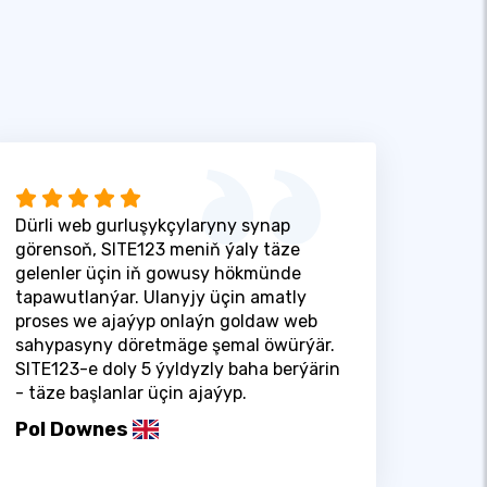
Dürli web gurluşykçylaryny synap
görensoň, SITE123 meniň ýaly täze
gelenler üçin iň gowusy hökmünde
tapawutlanýar. Ulanyjy üçin amatly
proses we ajaýyp onlaýn goldaw web
sahypasyny döretmäge şemal öwürýär.
SITE123-e doly 5 ýyldyzly baha berýärin
- täze başlanlar üçin ajaýyp.
Pol Downes