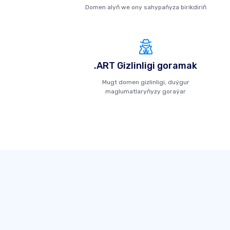
Domen alyň we ony sahypaňyza birikdiriň
.ART Gizlinligi goramak
Mugt domen gizlinligi, duýgur
maglumatlaryňyzy goraýar