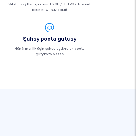
Sitehli saýtlar üçin mugt SSL / HTTPS şifrlemek
bilen howpsuz boluň
Şahsy poçta gutusy
Hünärmenlik üçin şahsylaşdyrylan poçta
gutyňyzy ýasaň