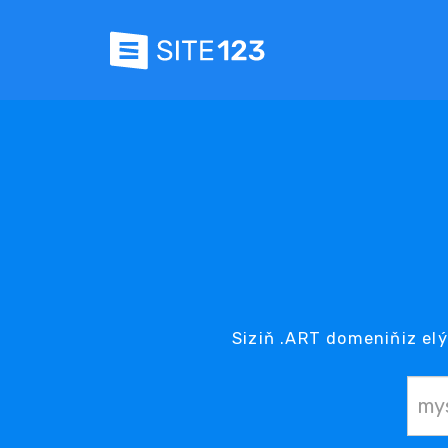
Siziň .ART domeniňiz elý