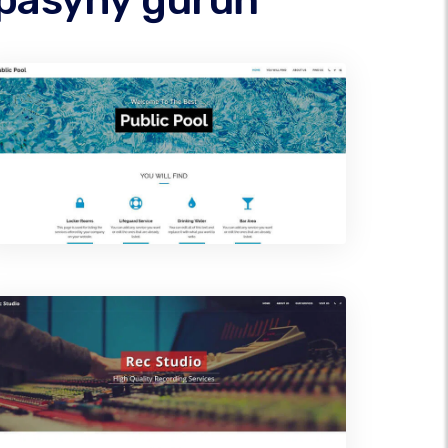
ypasyny guruň