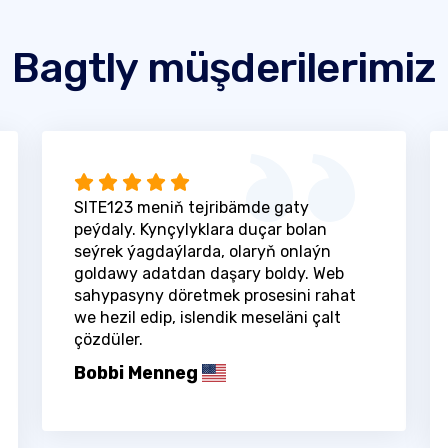
Bagtly müşderilerimiz
SITE123 meniň tejribämde gaty
peýdaly. Kynçylyklara duçar bolan
seýrek ýagdaýlarda, olaryň onlaýn
goldawy adatdan daşary boldy. Web
sahypasyny döretmek prosesini rahat
we hezil edip, islendik meseläni çalt
çözdüler.
Bobbi Menneg