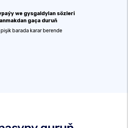
ypaýy we gysgaldylan sözleri
lanmakdan gaça duruň
 pişik barada karar berende