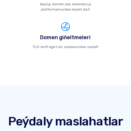
Ajaýyp domen ady dolandyryş
platformamyzdan lezzet alyň
Domen giňeltmeleri
TLD-leriň ägirt uly saýlawyndan saýlaň
Peýdaly maslahatlar