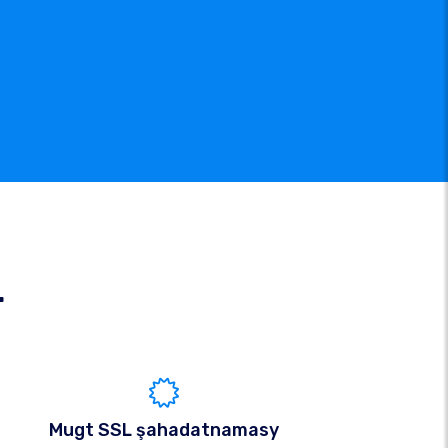
r
Mugt SSL şahadatnamasy