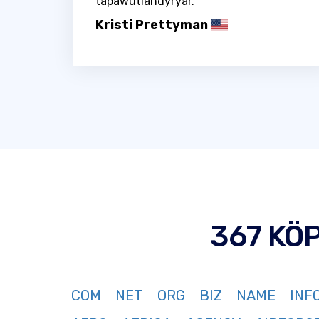
tapawutlandyrýar.
Kristi Prettyman
367 KÖ
COM
NET
ORG
BIZ
NAME
INF