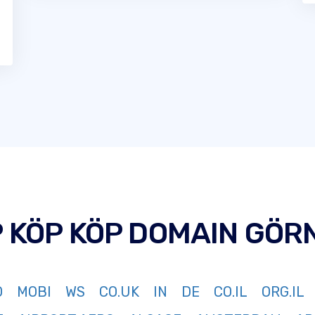
P KÖP KÖP DOMAIN GÖR
O
MOBI
WS
CO.UK
IN
DE
CO.IL
ORG.IL