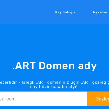
Baş Sahypa
Mysallar
.ART Domen ady
eterlidir - Islegli .ART domeniňiz üçin .ART gözle
ony häzir hasaba alyň.
Gözle