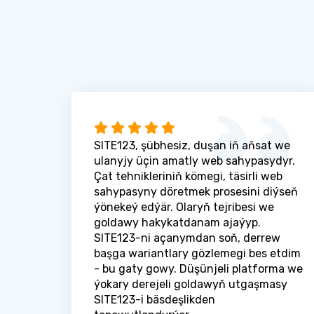
SITE123, şübhesiz, duşan iň aňsat we
ulanyjy üçin amatly web sahypasydyr.
Çat tehnikleriniň kömegi, täsirli web
sahypasyny döretmek prosesini diýseň
ýönekeý edýär. Olaryň tejribesi we
goldawy hakykatdanam ajaýyp.
SITE123-ni açanymdan soň, derrew
başga wariantlary gözlemegi bes etdim
- bu gaty gowy. Düşünjeli platforma we
ýokary derejeli goldawyň utgaşmasy
SITE123-i bäsdeşlikden