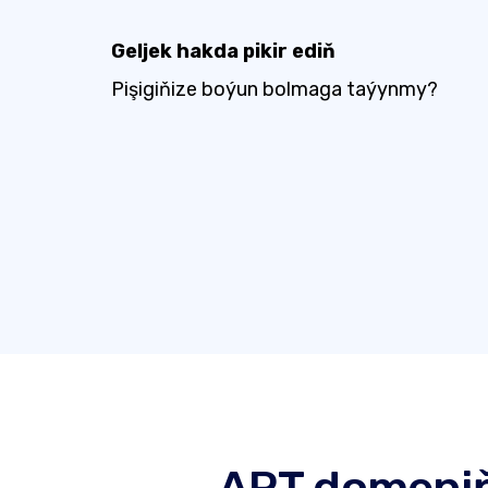
Geljek hakda pikir ediň
Pişigiňize boýun bolmaga taýynmy?