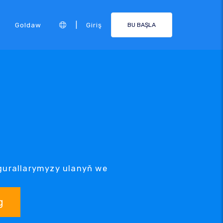
|
Goldaw
Giriş
BU BAŞLA
g gurallarymyzy ulanyň we
g