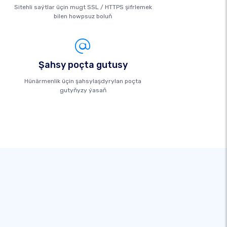
Sitehli saýtlar üçin mugt SSL / HTTPS şifrlemek
bilen howpsuz boluň
Şahsy poçta gutusy
Hünärmenlik üçin şahsylaşdyrylan poçta
gutyňyzy ýasaň