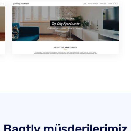
Bagtly müşderilerimiz