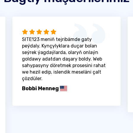
SITE123 meniň tejribämde gaty
peýdaly. Kynçylyklara duçar bolan
seýrek ýagdaýlarda, olaryň onlaýn
goldawy adatdan daşary boldy. Web
sahypasyny döretmek prosesini rahat
we hezil edip, islendik meseläni çalt
çözdüler.
Bobbi Menneg