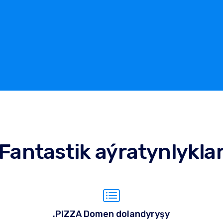
Fantastik aýratynlykla
.PIZZA Domen dolandyryşy