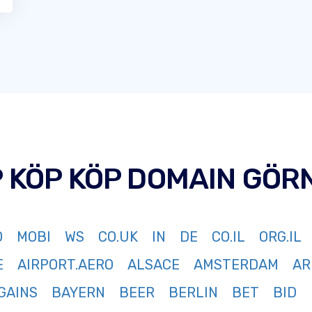
P KÖP KÖP DOMAIN GÖR
O
MOBI
WS
CO.UK
IN
DE
CO.IL
ORG.IL
E
AIRPORT.AERO
ALSACE
AMSTERDAM
AR
GAINS
BAYERN
BEER
BERLIN
BET
BID