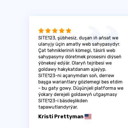
SITE123, şübhesiz, duşan iň aňsat we
ulanyjy üçin amatly web sahypasydyr.
Çat tehnikleriniň kömegi, täsirli web
sahypasyny döretmek prosesini diýseň
ýönekeý edýär. Olaryň tejribesi we
goldawy hakykatdanam ajaýyp.
SITE123-ni açanymdan soň, derrew
başga wariantlary gözlemegi bes etdim
- bu gaty gowy. Düşünjeli platforma we
ýokary derejeli goldawyň utgaşmasy
SITE123-i bäsdeşlikden
tapawutlandyrýar.
Kristi Prettyman