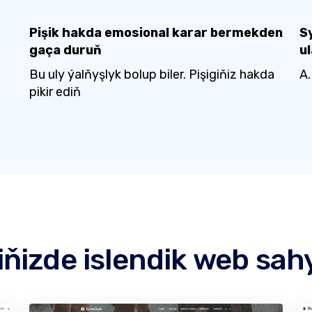
Pişik hakda emosional karar bermekden
S
gaça duruň
u
Bu uly ýalňyşlyk bolup biler. Pişigiňiz hakda
A.
pikir ediň
ňizde islendik web sa