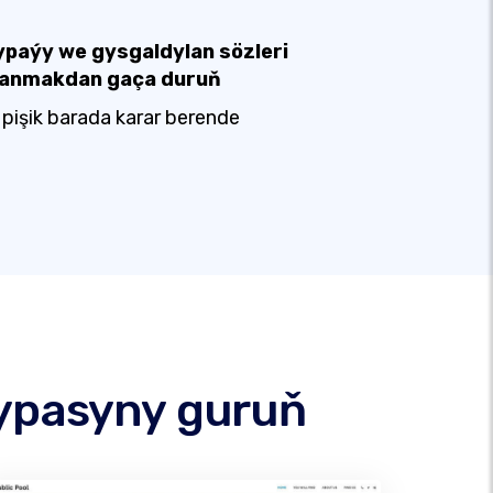
ypaýy we gysgaldylan sözleri
lanmakdan gaça duruň
 pişik barada karar berende
hypasyny guruň