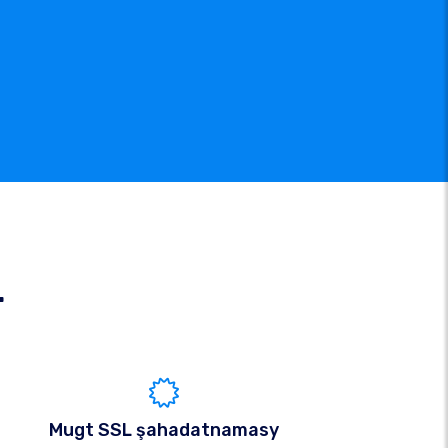
r
Mugt SSL şahadatnamasy