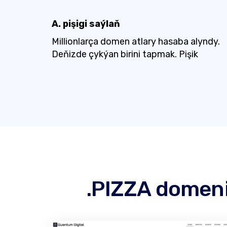
A. pişigi saýlaň
Millionlarça domen atlary hasaba alyndy.
Deňizde çykýan birini tapmak. Pişik
.PIZZA domeni