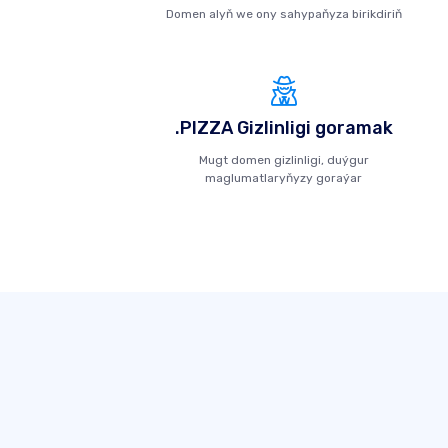
Domen alyň we ony sahypaňyza birikdiriň
.PIZZA Gizlinligi goramak
Mugt domen gizlinligi, duýgur
maglumatlaryňyzy goraýar