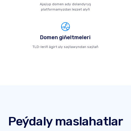
Ajaýyp domen ady dolandyryş
platformamyzdan lezzet alyň
Domen giňeltmeleri
TLD-leriň ägirt uly saýlawyndan saýlaň
Peýdaly maslahatlar