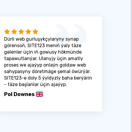
Dürli web gurluşykçylaryny synap
görensoň, SITE123 meniň ýaly täze
gelenler üçin iň gowusy hökmünde
tapawutlanýar. Ulanyjy üçin amatly
proses we ajaýyp onlaýn goldaw web
sahypasyny döretmäge şemal öwürýär.
SITE123-e doly 5 ýyldyzly baha berýärin
- täze başlanlar üçin ajaýyp.
Pol Downes