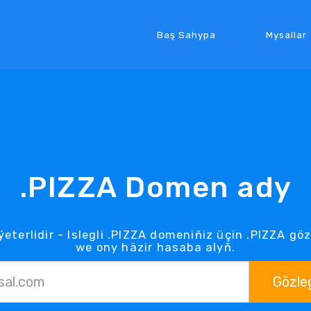
Baş Sahypa
Mysallar
.PIZZA Domen ady
ýeterlidir - Islegli .PIZZA domeniňiz üçin .PIZZA g
we ony häzir hasaba alyň.
Gözle