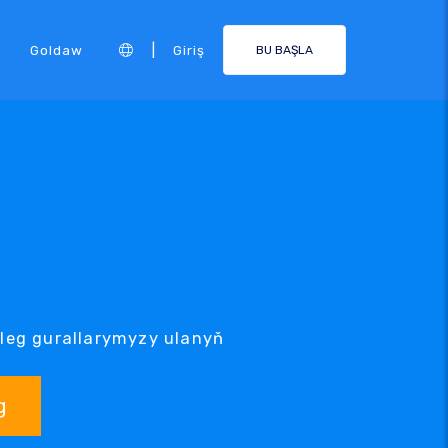
|
Goldaw
Giriş
BU BAŞLA
özleg gurallarymyzy ulanyň
g