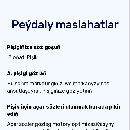
Peýdaly maslahatlar
Pişigiňize söz goşuň
Iň oňat. Pişik
A. pişigi gözläň
Bu soňra marketingiňizi we markaňyzy has
aňsatlaşdyrar. Pişigiňize göz ýetiriň
Pişik üçin açar sözleri ulanmak barada pikir
ediň
Açar sözler gözleg motory optimizasiýasyny