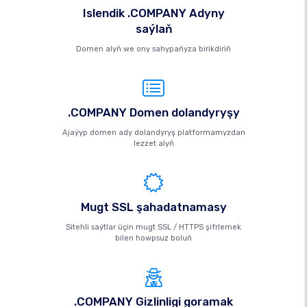
Islendik .COMPANY Adyny
saýlaň
Domen alyň we ony sahypaňyza birikdiriň
.COMPANY Domen dolandyryşy
Ajaýyp domen ady dolandyryş platformamyzdan
lezzet alyň
Mugt SSL şahadatnamasy
Sitehli saýtlar üçin mugt SSL / HTTPS şifrlemek
bilen howpsuz boluň
.COMPANY Gizlinligi goramak