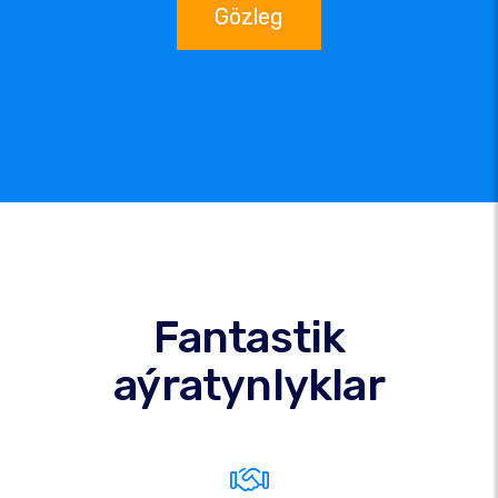
Gözleg
Fantastik
aýratynlyklar