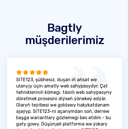
Bagtly
müşderilerimiz
SITE123, şübhesiz, duşan iň aňsat we
ulanyjy üçin amatly web sahypasydyr. Çat
tehnikleriniň kömegi, täsirli web sahypasyny
döretmek prosesini diýseň ýönekeý edýär.
Olaryň tejribesi we goldawy hakykatdanam
ajaýyp. SITE123-ni açanymdan soň, derrew
başga wariantlary gözlemegi bes etdim - bu
gaty gowy. Düşünjeli platforma we ýokary