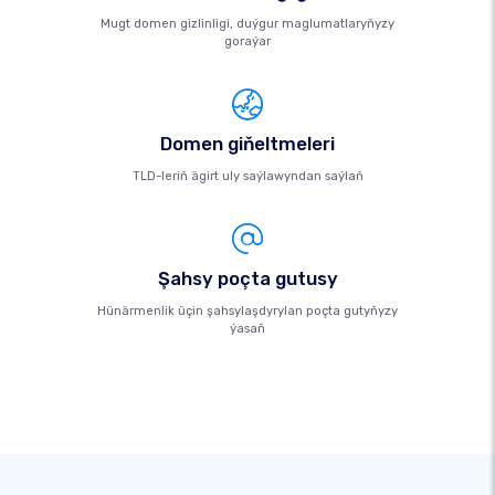
Mugt domen gizlinligi, duýgur maglumatlaryňyzy
goraýar
Domen giňeltmeleri
TLD-leriň ägirt uly saýlawyndan saýlaň
Şahsy poçta gutusy
Hünärmenlik üçin şahsylaşdyrylan poçta gutyňyzy
ýasaň