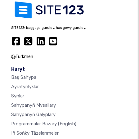
SITE123: başgaça guruldy, has gowy guruldy.
Turkmen
Haryt
Baş Sahypa
Aýratynlyklar
Synlar
Sahypanyň Mysallary
Sahypanyň Galyplary
Programmalar Bazary
(English)
Iň Soňky Täzelenmeler