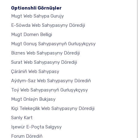
Optionshli Görnüşler
Mugt Web Sahypa Gurujy
E-Söwda Web Sahypasyny Dörediji
Mugt Domen Belligi
Mugt Gonuş Sahypasynyň Gurluşykçysy
Biznes Web Sahypasyny Dörediji
Surat Web Sahypasyny Dörediji
Çäräniň Web Sahypasy
Aýdym-Saz Web Sahypasyny Dörediň
Toý Web Sahypasynyň Gurluşykçysy
Mugt Onlaýn Bukjasy
Kiçi Telekeçilik Web Sahypasyny Dörediji
Sanly Kart
Işewür E-Poçta Salgysy
Forum Dörediň