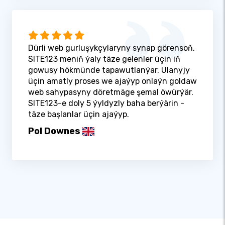
Dürli web gurluşykçylaryny synap görensoň,
SITE123 meniň ýaly täze gelenler üçin iň
gowusy hökmünde tapawutlanýar. Ulanyjy
üçin amatly proses we ajaýyp onlaýn goldaw
web sahypasyny döretmäge şemal öwürýär.
SITE123-e doly 5 ýyldyzly baha berýärin -
täze başlanlar üçin ajaýyp.
Pol Downes