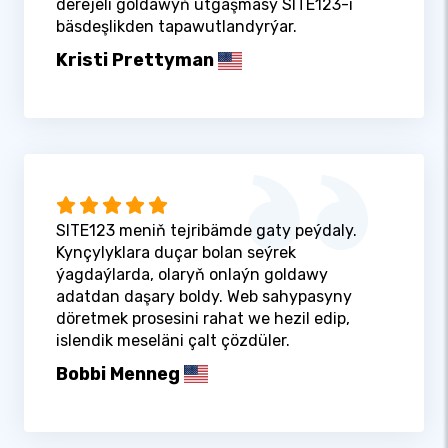
derejeli goldawyň utgaşmasy SITE123-i
bäsdeşlikden tapawutlandyrýar.
Kristi Prettyman
SITE123 meniň tejribämde gaty peýdaly.
Kynçylyklara duçar bolan seýrek
ýagdaýlarda, olaryň onlaýn goldawy
adatdan daşary boldy. Web sahypasyny
döretmek prosesini rahat we hezil edip,
islendik meseläni çalt çözdüler.
Bobbi Menneg