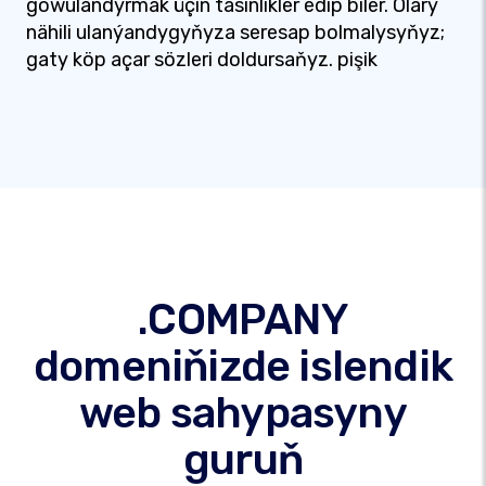
gowulandyrmak üçin täsinlikler edip biler. Olary
nähili ulanýandygyňyza seresap bolmalysyňyz;
gaty köp açar sözleri doldursaňyz. pişik
.COMPANY
domeniňizde islendik
web sahypasyny
guruň