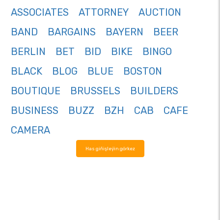
ASSOCIATES
ATTORNEY
AUCTION
BAND
BARGAINS
BAYERN
BEER
BERLIN
BET
BID
BIKE
BINGO
BLACK
BLOG
BLUE
BOSTON
BOUTIQUE
BRUSSELS
BUILDERS
BUSINESS
BUZZ
BZH
CAB
CAFE
CAMERA
Has giňişleýin görkez