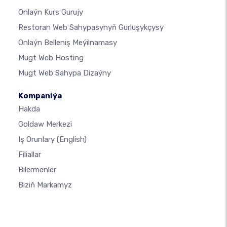
Onlaýn Kurs Gurujy
Restoran Web Sahypasynyň Gurluşykçysy
Onlaýn Belleniş Meýilnamasy
Mugt Web Hosting
Mugt Web Sahypa Dizaýny
Kompaniýa
Hakda
Goldaw Merkezi
Iş Orunlary
(English)
Filiallar
Bilermenler
Biziň Markamyz