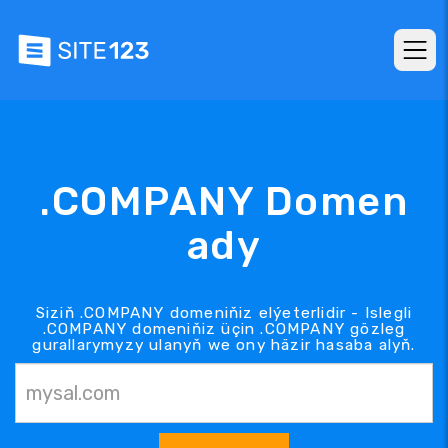
.COMPANY Domen
ady
Siziň .COMPANY domeniňiz elýeterlidir - Islegli
.COMPANY domeniňiz üçin .COMPANY gözleg
gurallarymyzy ulanyň we ony häzir hasaba alyň.