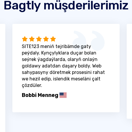
Bagtly müşderilerimiz
SITE123 meniň tejribämde gaty
peýdaly. Kynçylyklara duçar bolan
seýrek ýagdaýlarda, olaryň onlaýn
goldawy adatdan daşary boldy. Web
sahypasyny döretmek prosesini rahat
we hezil edip, islendik meseläni çalt
çözdüler.
Bobbi Menneg