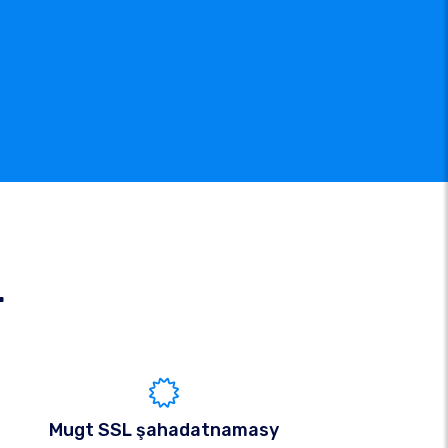
r
Mugt SSL şahadatnamasy