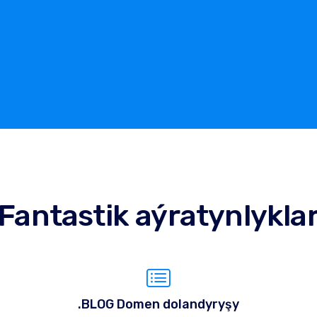
Fantastik aýratynlykla
.BLOG Domen dolandyryşy