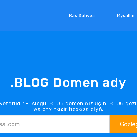
Baş Sahypa
Mysallar
.BLOG Domen ady
ýeterlidir - Islegli .BLOG domeniňiz üçin .BLOG gö
we ony häzir hasaba alyň.
Gözle