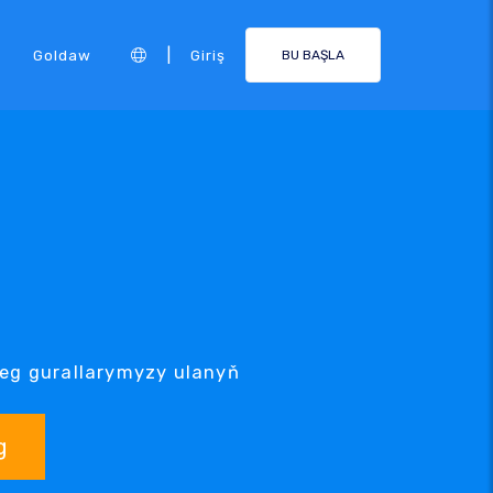
|
Goldaw
Giriş
BU BAŞLA
zleg gurallarymyzy ulanyň
g