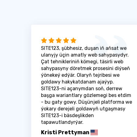
SITE123, şübhesiz, duşan iň aňsat we
ulanyjy üçin amatly web sahypasydyr.
Çat tehnikleriniň kömegi, täsirli web
sahypasyny döretmek prosesini diýseň
ýönekeý edýär. Olaryň tejribesi we
goldawy hakykatdanam ajaýyp.
SITE123-ni açanymdan soň, derrew
başga wariantlary gözlemegi bes etdim
- bu gaty gowy. Düşünjeli platforma we
ýokary derejeli goldawyň utgaşmasy
SITE123-i bäsdeşlikden
tapawutlandyrýar.
Kristi Prettyman