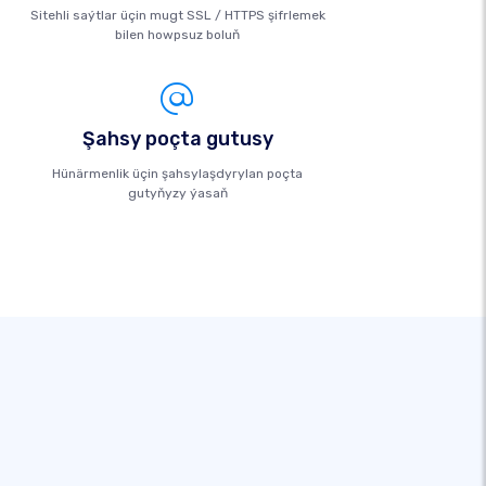
Sitehli saýtlar üçin mugt SSL / HTTPS şifrlemek
bilen howpsuz boluň
Şahsy poçta gutusy
Hünärmenlik üçin şahsylaşdyrylan poçta
gutyňyzy ýasaň