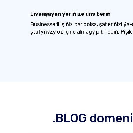
Liveaşaýan ýeriňize üns beriň
Businesserli işiňiz bar bolsa, şäheriňizi ýa
ştatyňyzy öz içine almagy pikir ediň. Pişik
.BLOG domeni