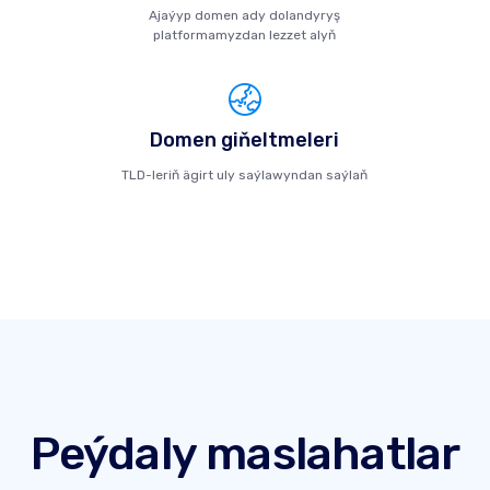
Ajaýyp domen ady dolandyryş
platformamyzdan lezzet alyň
Domen giňeltmeleri
TLD-leriň ägirt uly saýlawyndan saýlaň
Peýdaly maslahatlar