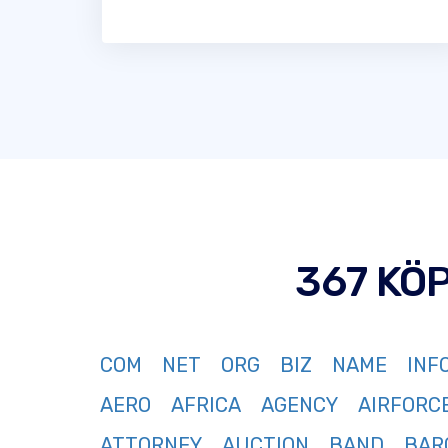
367 KÖ
COM
NET
ORG
BIZ
NAME
INF
AERO
AFRICA
AGENCY
AIRFORC
ATTORNEY
AUCTION
BAND
BAR