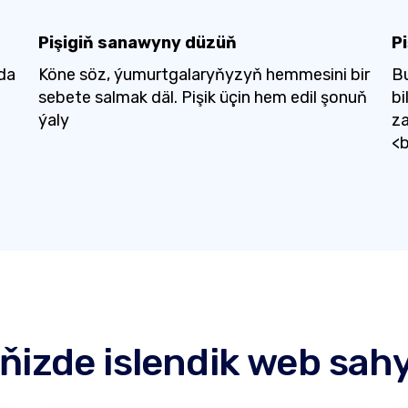
Pişigiň sanawyny düzüň
Pi
-da
Köne söz, ýumurtgalaryňyzyň hemmesini bir
B
sebete salmak däl. Pişik üçin hem edil şonuň
bi
ýaly
za
<b
ňizde islendik web sah