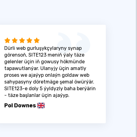
Dürli web gurluşykçylaryny synap
görensoň, SITE123 meniň ýaly täze
gelenler üçin iň gowusy hökmünde
tapawutlanýar. Ulanyjy üçin amatly
proses we ajaýyp onlaýn goldaw web
sahypasyny döretmäge şemal öwürýär.
SITE123-e doly 5 ýyldyzly baha berýärin
- täze başlanlar üçin ajaýyp.
Pol Downes