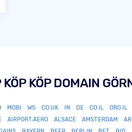
P KÖP KÖP DOMAIN GÖR
O
MOBI
WS
CO.UK
IN
DE
CO.IL
ORG.IL
E
AIRPORT.AERO
ALSACE
AMSTERDAM
AR
GAINS
BAYERN
BEER
BERLIN
BET
BID