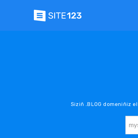
Siziň .BLOG domeniňiz el