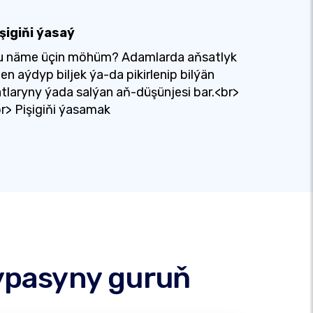
şigiňi ýasaý
u näme üçin möhüm? Adamlarda aňsatlyk
len aýdyp biljek ýa-da pikirlenip bilýän
tlaryny ýada salýan aň-düşünjesi bar.<br>
r> Pişigiňi ýasamak
ypasyny guruň