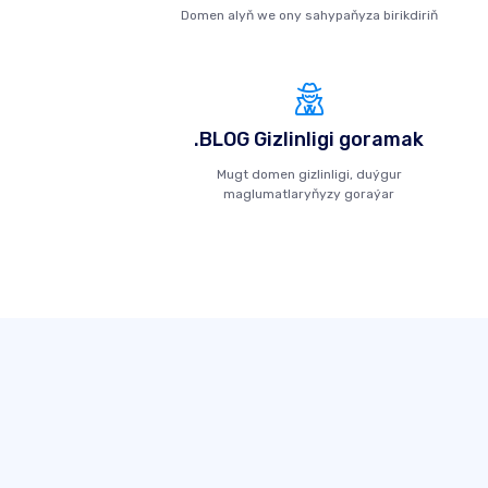
Domen alyň we ony sahypaňyza birikdiriň
.BLOG Gizlinligi goramak
Mugt domen gizlinligi, duýgur
maglumatlaryňyzy goraýar