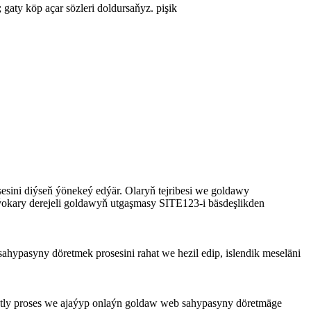
gaty köp açar sözleri doldursaňyz. pişik
esini diýseň ýönekeý edýär. Olaryň tejribesi we goldawy
ýokary derejeli goldawyň utgaşmasy SITE123-i bäsdeşlikden
hypasyny döretmek prosesini rahat we hezil edip, islendik meseläni
atly proses we ajaýyp onlaýn goldaw web sahypasyny döretmäge