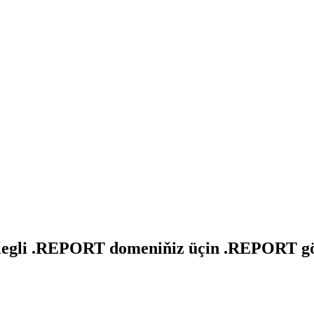
Islegli .REPORT domeniňiz üçin .REPORT gö