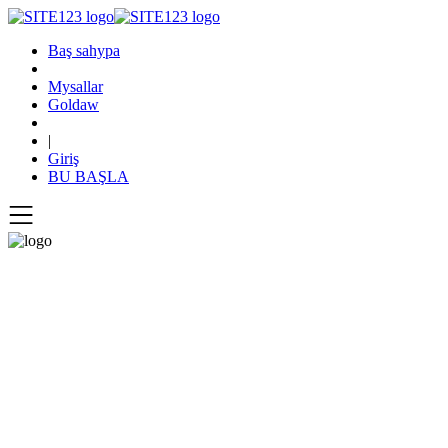
Baş sahypa
Mysallar
Goldaw
|
Giriş
BU BAŞLA