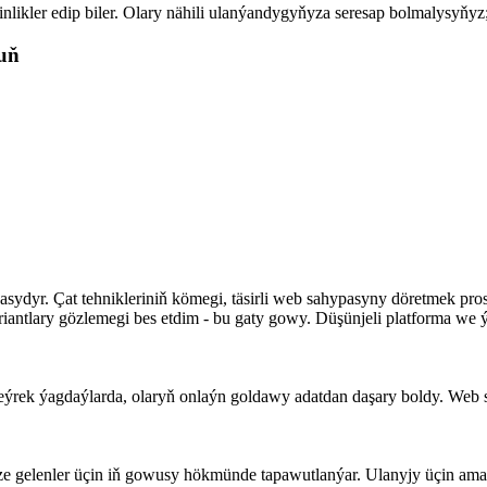
ikler edip biler. Olary nähili ulanýandygyňyza seresap bolmalysyňyz; 
uň
sydyr. Çat tehnikleriniň kömegi, täsirli web sahypasyny döretmek pros
ntlary gözlemegi bes etdim - bu gaty gowy. Düşünjeli platforma we 
ýrek ýagdaýlarda, olaryň onlaýn goldawy adatdan daşary boldy. Web sa
ze gelenler üçin iň gowusy hökmünde tapawutlanýar. Ulanyjy üçin am