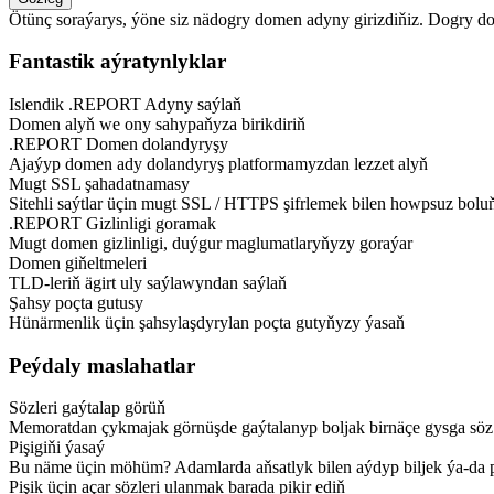
Ötünç soraýarys, ýöne siz nädogry domen adyny girizdiňiz. Dogry dom
Fantastik aýratynlyklar
Islendik .REPORT Adyny saýlaň
Domen alyň we ony sahypaňyza birikdiriň
.REPORT Domen dolandyryşy
Ajaýyp domen ady dolandyryş platformamyzdan lezzet alyň
Mugt SSL şahadatnamasy
Sitehli saýtlar üçin mugt SSL / HTTPS şifrlemek bilen howpsuz bolu
.REPORT Gizlinligi goramak
Mugt domen gizlinligi, duýgur maglumatlaryňyzy goraýar
Domen giňeltmeleri
TLD-leriň ägirt uly saýlawyndan saýlaň
Şahsy poçta gutusy
Hünärmenlik üçin şahsylaşdyrylan poçta gutyňyzy ýasaň
Peýdaly maslahatlar
Sözleri gaýtalap görüň
Memoratdan çykmajak görnüşde gaýtalanyp boljak birnäçe gysga söz 
Pişigiňi ýasaý
Bu näme üçin möhüm? Adamlarda aňsatlyk bilen aýdyp biljek ýa-da pi
Pişik üçin açar sözleri ulanmak barada pikir ediň