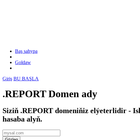
Baş sahypa
Goldaw
Giriş
BU BAŞLA
.REPORT Domen ady
Siziň .REPORT domeniňiz elýeterlidir - 
hasaba alyň.
Gözleg