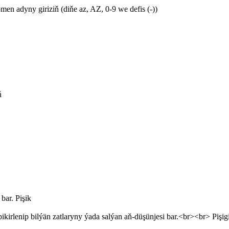
en adyny giriziň (diňe az, AZ, 0-9 we defis (-))
ň
bar. Pişik
kirlenip bilýän zatlaryny ýada salýan aň-düşünjesi bar.<br><br> Pişi