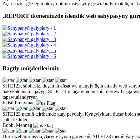
Açar sözler gözleg motory optimizasiýasyny gowulandyrmak üçin täsinl
.REPORT domeniňizde islendik web sahypasyny gur
Bagtly müşderilerimiz
SITE123, şübhesiz, duşan iň aňsat we ulanyjy üçin amatly web sahypa
hakykatdanam ajaýyp. SITE123-ni açanymdan soň, derrew başga waria
tapawutlandyrýar.
Kristi Prettyman
SITE123 meniň tejribämde gaty peýdaly. Kynçylyklara duçar bolan se
çalt çözdüler.
Bobbi Menneg
Dürli web gurluşykçylaryny synap görensoň, SITE123 meniň ýaly tä