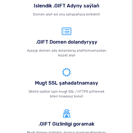
Islendik .GIFT Adyny saýlaň
Domen alyň we ony sahypaňyza birikdiriň
.GIFT Domen dolandyryşy
Ajaýyp domen ady dolandyryş platformamyzdan
lezzet alyň
Mugt SSL şahadatnamasy
Sitehli saýtlar üçin mugt SSL / HTTPS şifrlemek
bilen howpsuz boluň
.GIFT Gizlinligi goramak
Mugt domen gizlinligi, duýgur maglumatlaryňyzy