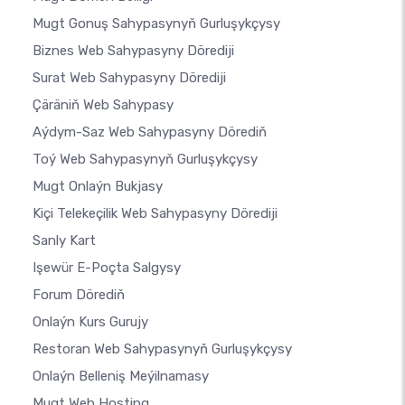
Mugt Gonuş Sahypasynyň Gurluşykçysy
Biznes Web Sahypasyny Dörediji
Surat Web Sahypasyny Dörediji
Çäräniň Web Sahypasy
Aýdym-Saz Web Sahypasyny Dörediň
Toý Web Sahypasynyň Gurluşykçysy
Mugt Onlaýn Bukjasy
Kiçi Telekeçilik Web Sahypasyny Dörediji
Sanly Kart
Işewür E-Poçta Salgysy
Forum Dörediň
Onlaýn Kurs Gurujy
Restoran Web Sahypasynyň Gurluşykçysy
Onlaýn Belleniş Meýilnamasy
Mugt Web Hosting