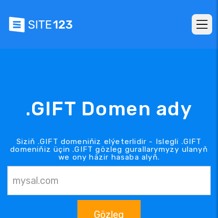
.GIFT Domen ady
Siziň .GIFT domeniňiz elýeterlidir - Islegli .GIFT
domeniňiz üçin .GIFT gözleg gurallarymyzy ulanyň
we ony häzir hasaba alyň.
Gözleg