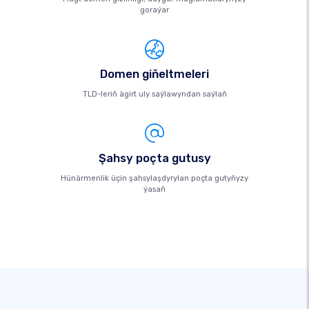
goraýar
Domen giňeltmeleri
TLD-leriň ägirt uly saýlawyndan saýlaň
Şahsy poçta gutusy
Hünärmenlik üçin şahsylaşdyrylan poçta gutyňyzy
ýasaň