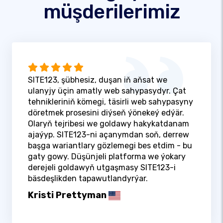
müşderilerimiz
SITE123, şübhesiz, duşan iň aňsat we
ulanyjy üçin amatly web sahypasydyr. Çat
tehnikleriniň kömegi, täsirli web sahypasyny
döretmek prosesini diýseň ýönekeý edýär.
Olaryň tejribesi we goldawy hakykatdanam
ajaýyp. SITE123-ni açanymdan soň, derrew
başga wariantlary gözlemegi bes etdim - bu
gaty gowy. Düşünjeli platforma we ýokary
derejeli goldawyň utgaşmasy SITE123-i
bäsdeşlikden tapawutlandyrýar.
Kristi Prettyman