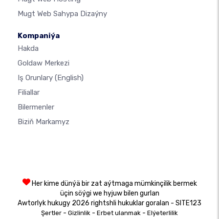
Mugt Web Sahypa Dizaýny
Kompaniýa
Hakda
Goldaw Merkezi
Iş Orunlary
(English)
Filiallar
Bilermenler
Biziň Markamyz
Her kime dünýä bir zat aýtmaga mümkinçilik bermek
üçin söýgi we hyjuw bilen gurlan
Awtorlyk hukugy 2026 rightshli hukuklar goralan - SITE123
-
-
-
Şertler
Gizlinlik
Erbet ulanmak
Elýeterlilik