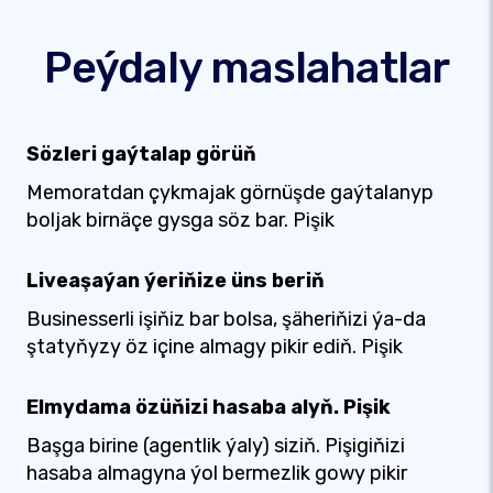
Peýdaly maslahatlar
Sözleri gaýtalap görüň
Memoratdan çykmajak görnüşde gaýtalanyp
boljak birnäçe gysga söz bar. Pişik
Liveaşaýan ýeriňize üns beriň
Businesserli işiňiz bar bolsa, şäheriňizi ýa-da
ştatyňyzy öz içine almagy pikir ediň. Pişik
Elmydama özüňizi hasaba alyň. Pişik
Başga birine (agentlik ýaly) siziň. Pişigiňizi
hasaba almagyna ýol bermezlik gowy pikir