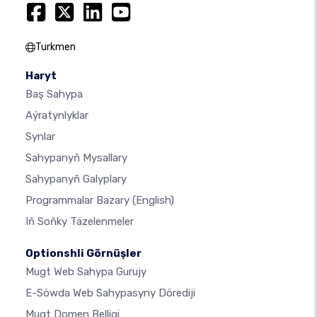
Turkmen
Haryt
Baş Sahypa
Aýratynlyklar
Synlar
Sahypanyň Mysallary
Sahypanyň Galyplary
Programmalar Bazary
(English)
Iň Soňky Täzelenmeler
Optionshli Görnüşler
Mugt Web Sahypa Gurujy
E-Söwda Web Sahypasyny Dörediji
Mugt Domen Belligi