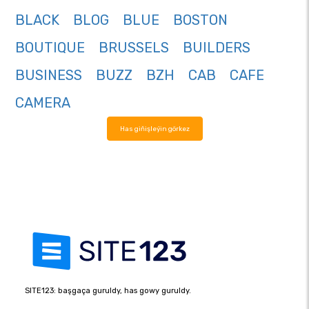
BLACK
BLOG
BLUE
BOSTON
BOUTIQUE
BRUSSELS
BUILDERS
BUSINESS
BUZZ
BZH
CAB
CAFE
CAMERA
Has giňişleýin görkez
SITE123: başgaça guruldy, has gowy guruldy.