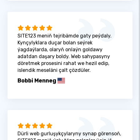
SITE123 meniň tejribämde gaty peýdaly.
Kynçylyklara duçar bolan seýrek
ýagdaýlarda, olaryň onlaýn goldawy
adatdan daşary boldy. Web sahypasyny
döretmek prosesini rahat we hezil edip,
islendik meseläni çalt çözdüler.
Bobbi Menneg
Dürli web gurluşykçylaryny synap görensoň,