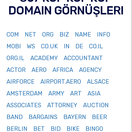
DOMAIN GÖRNÜŞLERI
COM
NET
ORG
BIZ
NAME
INFO
MOBI
WS
CO.UK
IN
DE
CO.IL
ORG.IL
ACADEMY
ACCOUNTANT
ACTOR
AERO
AFRICA
AGENCY
AIRFORCE
AIRPORT.AERO
ALSACE
AMSTERDAM
ARMY
ART
ASIA
ASSOCIATES
ATTORNEY
AUCTION
BAND
BARGAINS
BAYERN
BEER
BERLIN
BET
BID
BIKE
BINGO