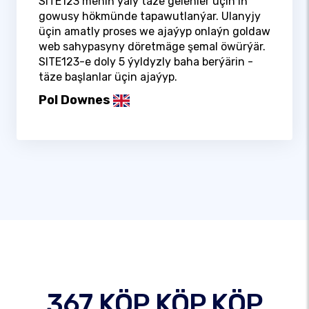
SITE123 meniň ýaly täze gelenler üçin iň
gowusy hökmünde tapawutlanýar. Ulanyjy
üçin amatly proses we ajaýyp onlaýn goldaw
web sahypasyny döretmäge şemal öwürýär.
SITE123-e doly 5 ýyldyzly baha berýärin -
täze başlanlar üçin ajaýyp.
Pol Downes
367 KÖP KÖP KÖP