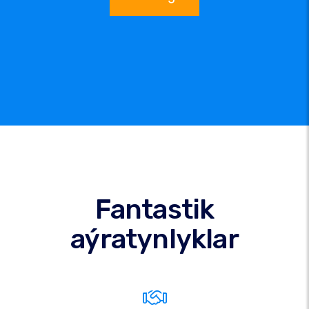
Fantastik
aýratynlyklar