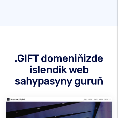
.GIFT domeniňizde
islendik web
sahypasyny guruň