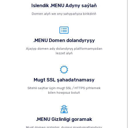
Islendik .MENU Adyny saýlaň
Domen alyň we ony sahypaňyza birikdiriň
.MENU Domen dolandyryşy
Ajaýyp domen ady dolandyryş platformamyzdan
lezzet alyň
Mugt SSL şahadatnamasy
Sitehli saýtlar üçin mugt SSL / HTTPS şifrlemek
bilen howpsuz boluň
.MENU Gizlinligi goramak
Mugt domen gizlinligi, duýgur maglumatlaryňyzy