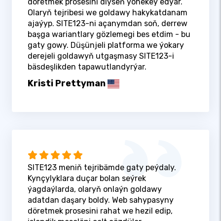
döretmek prosesini diýseň ýönekeý edýär.
Olaryň tejribesi we goldawy hakykatdanam
ajaýyp. SITE123-ni açanymdan soň, derrew
başga wariantlary gözlemegi bes etdim - bu
gaty gowy. Düşünjeli platforma we ýokary
derejeli goldawyň utgaşmasy SITE123-i
bäsdeşlikden tapawutlandyrýar.
Kristi Prettyman
SITE123 meniň tejribämde gaty peýdaly.
Kynçylyklara duçar bolan seýrek
ýagdaýlarda, olaryň onlaýn goldawy
adatdan daşary boldy. Web sahypasyny
döretmek prosesini rahat we hezil edip,