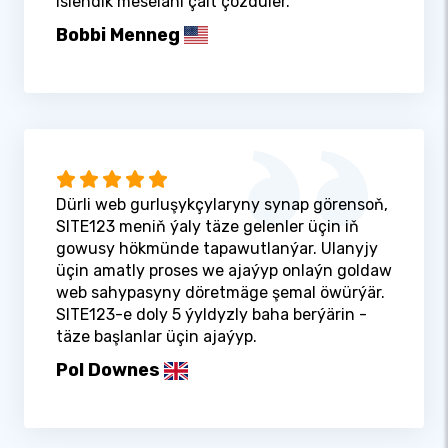
islendik meseläni çalt çözdüler.
Bobbi Menneg
Dürli web gurluşykçylaryny synap görensoň,
SITE123 meniň ýaly täze gelenler üçin iň
gowusy hökmünde tapawutlanýar. Ulanyjy
üçin amatly proses we ajaýyp onlaýn goldaw
web sahypasyny döretmäge şemal öwürýär.
SITE123-e doly 5 ýyldyzly baha berýärin -
täze başlanlar üçin ajaýyp.
Pol Downes