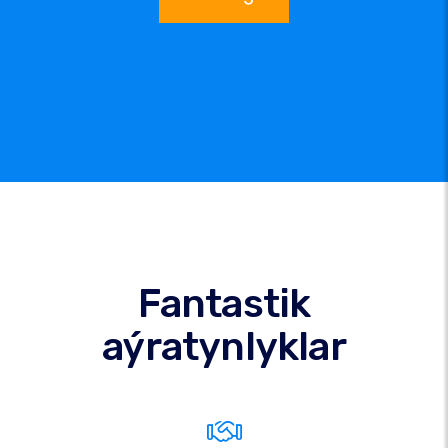
Fantastik
aýratynlyklar