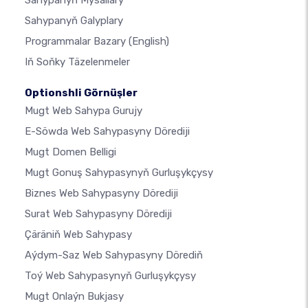
Sahypanyň Mysallary
Sahypanyň Galyplary
Programmalar Bazary
(English)
Iň Soňky Täzelenmeler
Optionshli Görnüşler
Mugt Web Sahypa Gurujy
E-Söwda Web Sahypasyny Dörediji
Mugt Domen Belligi
Mugt Gonuş Sahypasynyň Gurluşykçysy
Biznes Web Sahypasyny Dörediji
Surat Web Sahypasyny Dörediji
Çäräniň Web Sahypasy
Aýdym-Saz Web Sahypasyny Dörediň
Toý Web Sahypasynyň Gurluşykçysy
Mugt Onlaýn Bukjasy