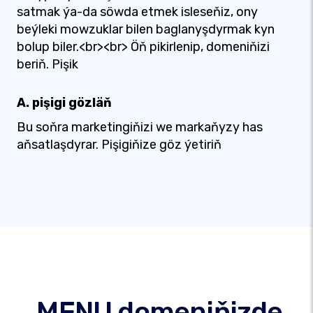
satmak ýa-da söwda etmek isleseňiz, ony
beýleki mowzuklar bilen baglanyşdyrmak kyn
bolup biler.<br><br> Öň pikirlenip, domeniňizi
beriň. Pişik
A. pişigi gözläň
Bu soňra marketingiňizi we markaňyzy has
aňsatlaşdyrar. Pişigiňize göz ýetiriň
.MENU domeniňizde