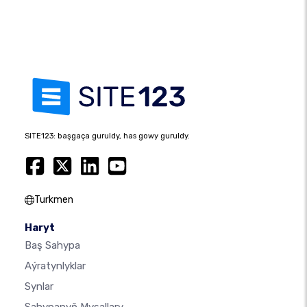
SITE123: başgaça guruldy, has gowy guruldy.
Turkmen
Haryt
Baş Sahypa
Aýratynlyklar
Synlar