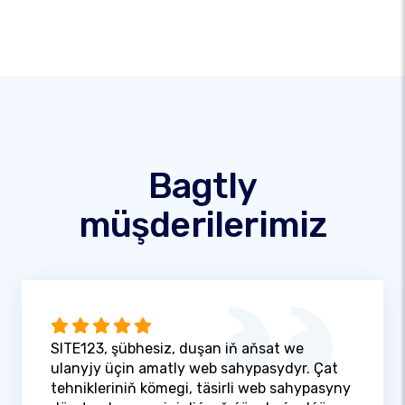
Bagtly
müşderilerimiz
SITE123, şübhesiz, duşan iň aňsat we
ulanyjy üçin amatly web sahypasydyr. Çat
tehnikleriniň kömegi, täsirli web sahypasyny