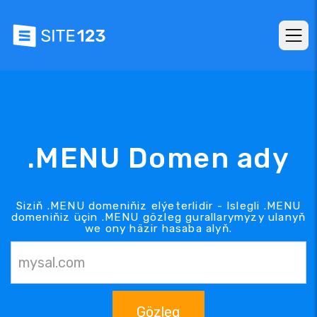
.MENU Domen ady
Siziň .MENU domeniňiz elýeterlidir - Islegli .MENU
domeniňiz üçin .MENU gözleg gurallarymyzy ulanyň
we ony häzir hasaba alyň.
Gözleg