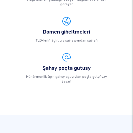
goraýar
Domen giňeltmeleri
TLD-leriň ägirt uly saýlawyndan saýlaň
Şahsy poçta gutusy
Hünärmenlik üçin şahsylaşdyrylan poçta gutyňyzy
ýasaň