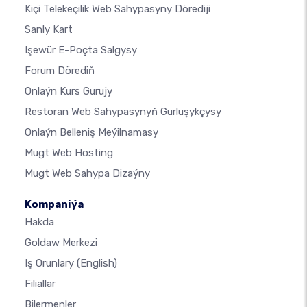
Kiçi Telekeçilik Web Sahypasyny Dörediji
Sanly Kart
Işewür E-Poçta Salgysy
Forum Dörediň
Onlaýn Kurs Gurujy
Restoran Web Sahypasynyň Gurluşykçysy
Onlaýn Belleniş Meýilnamasy
Mugt Web Hosting
Mugt Web Sahypa Dizaýny
Kompaniýa
Hakda
Goldaw Merkezi
Iş Orunlary
(English)
Filiallar
Bilermenler