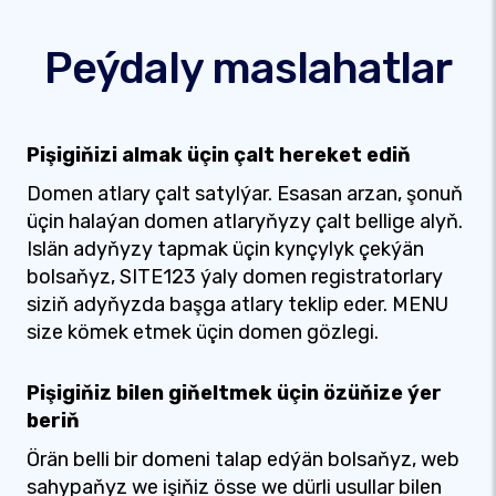
Peýdaly maslahatlar
Pişigiňizi almak üçin çalt hereket ediň
Domen atlary çalt satylýar. Esasan arzan, şonuň
üçin halaýan domen atlaryňyzy çalt bellige alyň.
Islän adyňyzy tapmak üçin kynçylyk çekýän
bolsaňyz, SITE123 ýaly domen registratorlary
siziň adyňyzda başga atlary teklip eder. MENU
size kömek etmek üçin domen gözlegi.
Pişigiňiz bilen giňeltmek üçin özüňize ýer
beriň
Örän belli bir domeni talap edýän bolsaňyz, web
sahypaňyz we işiňiz össe we dürli usullar bilen