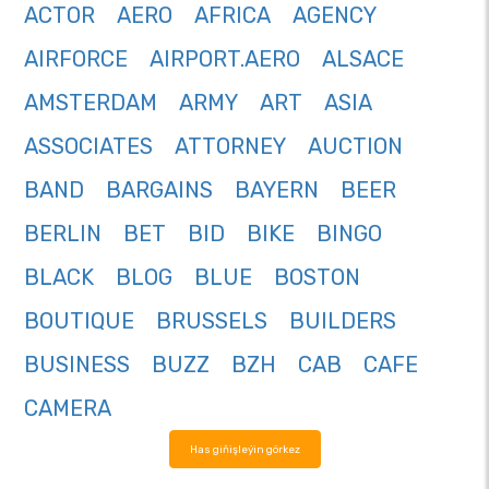
ACTOR
AERO
AFRICA
AGENCY
AIRFORCE
AIRPORT.AERO
ALSACE
AMSTERDAM
ARMY
ART
ASIA
ASSOCIATES
ATTORNEY
AUCTION
BAND
BARGAINS
BAYERN
BEER
BERLIN
BET
BID
BIKE
BINGO
BLACK
BLOG
BLUE
BOSTON
BOUTIQUE
BRUSSELS
BUILDERS
BUSINESS
BUZZ
BZH
CAB
CAFE
CAMERA
Has giňişleýin görkez