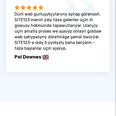
Dürli web gurluşykçylaryny synap görensoň,
SITE123 meniň ýaly täze gelenler üçin iň
gowusy hökmünde tapawutlanýar. Ulanyjy
üçin amatly proses we ajaýyp onlaýn goldaw
web sahypasyny döretmäge şemal öwürýär.
SITE123-e doly 5 ýyldyzly baha berýärin -
täze başlanlar üçin ajaýyp.
Pol Downes