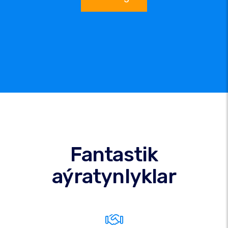
Fantastik
aýratynlyklar