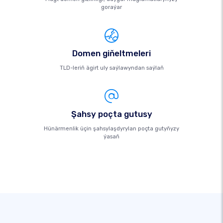
goraýar
Domen giňeltmeleri
TLD-leriň ägirt uly saýlawyndan saýlaň
Şahsy poçta gutusy
Hünärmenlik üçin şahsylaşdyrylan poçta gutyňyzy
ýasaň