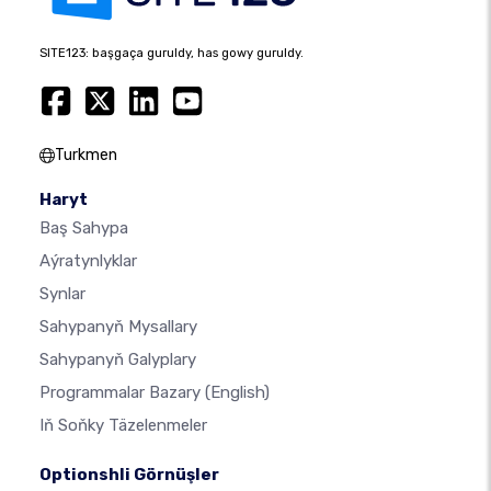
SITE123: başgaça guruldy, has gowy guruldy.
Turkmen
Haryt
Baş Sahypa
Aýratynlyklar
Synlar
Sahypanyň Mysallary
Sahypanyň Galyplary
Programmalar Bazary
(English)
Iň Soňky Täzelenmeler
Optionshli Görnüşler