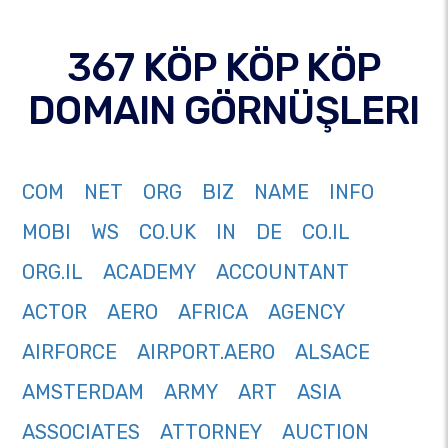
367 KÖP KÖP KÖP
DOMAIN GÖRNÜŞLERI
COM
NET
ORG
BIZ
NAME
INFO
MOBI
WS
CO.UK
IN
DE
CO.IL
ORG.IL
ACADEMY
ACCOUNTANT
ACTOR
AERO
AFRICA
AGENCY
AIRFORCE
AIRPORT.AERO
ALSACE
AMSTERDAM
ARMY
ART
ASIA
ASSOCIATES
ATTORNEY
AUCTION