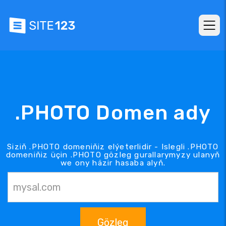
.PHOTO Domen ady
Siziň .PHOTO domeniňiz elýeterlidir - Islegli .PHOTO
domeniňiz üçin .PHOTO gözleg gurallarymyzy ulanyň
we ony häzir hasaba alyň.
Gözleg