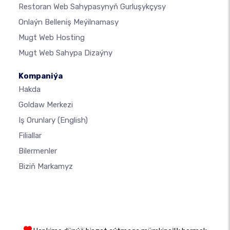
Restoran Web Sahypasynyň Gurluşykçysy
Onlaýn Belleniş Meýilnamasy
Mugt Web Hosting
Mugt Web Sahypa Dizaýny
Kompaniýa
Hakda
Goldaw Merkezi
Iş Orunlary
(English)
Filiallar
Bilermenler
Biziň Markamyz