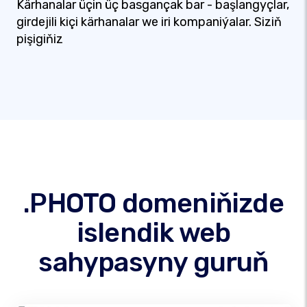
Kärhanalar üçin üç basgançak bar - başlangyçlar,
girdejili kiçi kärhanalar we iri kompaniýalar. Siziň
pişigiňiz
.PHOTO domeniňizde
islendik web
sahypasyny guruň