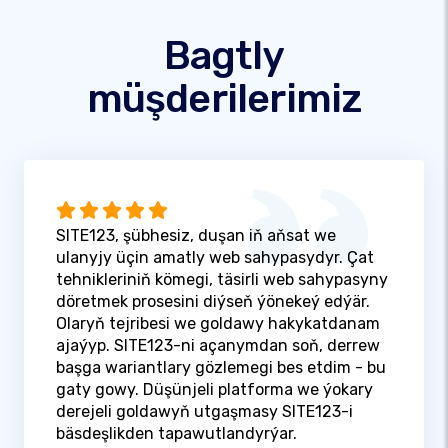
Bagtly
müşderilerimiz
SITE123, şübhesiz, duşan iň aňsat we
ulanyjy üçin amatly web sahypasydyr. Çat
tehnikleriniň kömegi, täsirli web sahypasyny
döretmek prosesini diýseň ýönekeý edýär.
Olaryň tejribesi we goldawy hakykatdanam
ajaýyp. SITE123-ni açanymdan soň, derrew
başga wariantlary gözlemegi bes etdim - bu
gaty gowy. Düşünjeli platforma we ýokary
derejeli goldawyň utgaşmasy SITE123-i
bäsdeşlikden tapawutlandyrýar.