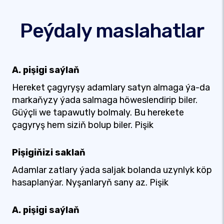
Peýdaly maslahatlar
A. pişigi saýlaň
Hereket çagyryşy adamlary satyn almaga ýa-da
markaňyzy ýada salmaga höweslendirip biler.
Güýçli we tapawutly bolmaly. Bu herekete
çagyryş hem siziň bolup biler. Pişik
Pişigiňizi saklaň
Adamlar zatlary ýada saljak bolanda uzynlyk köp
hasaplanýar. Nyşanlaryň sany az. Pişik
A. pişigi saýlaň