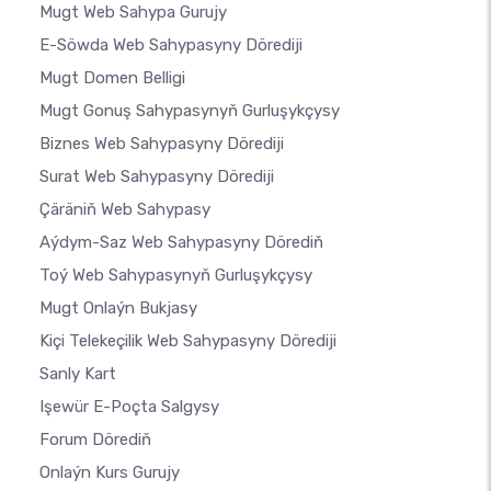
Mugt Web Sahypa Gurujy
E-Söwda Web Sahypasyny Dörediji
Mugt Domen Belligi
Mugt Gonuş Sahypasynyň Gurluşykçysy
Biznes Web Sahypasyny Dörediji
Surat Web Sahypasyny Dörediji
Çäräniň Web Sahypasy
Aýdym-Saz Web Sahypasyny Dörediň
Toý Web Sahypasynyň Gurluşykçysy
Mugt Onlaýn Bukjasy
Kiçi Telekeçilik Web Sahypasyny Dörediji
Sanly Kart
Işewür E-Poçta Salgysy
Forum Dörediň
Onlaýn Kurs Gurujy