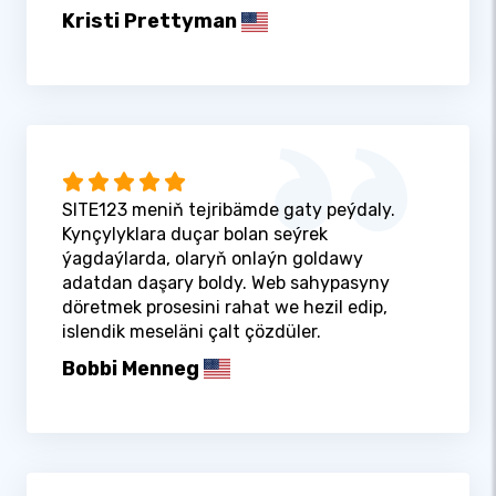
Kristi Prettyman
SITE123 meniň tejribämde gaty peýdaly.
Kynçylyklara duçar bolan seýrek
ýagdaýlarda, olaryň onlaýn goldawy
adatdan daşary boldy. Web sahypasyny
döretmek prosesini rahat we hezil edip,
islendik meseläni çalt çözdüler.
Bobbi Menneg