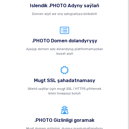
Islendik .PHOTO Adyny saýlaň
Domen alyň we ony sahypaňyza birikdiriň
.PHOTO Domen dolandyryşy
Ajaýyp domen ady dolandyryş platformamyzdan
lezzet alyň
Mugt SSL şahadatnamasy
Sitehli saýtlar üçin mugt SSL / HTTPS şifrlemek
bilen howpsuz boluň
.PHOTO Gizlinligi goramak
Mugt domen gizlinligi, duýgur maglumatlaryňyzy