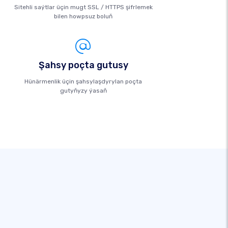
Sitehli saýtlar üçin mugt SSL / HTTPS şifrlemek
bilen howpsuz boluň
Şahsy poçta gutusy
Hünärmenlik üçin şahsylaşdyrylan poçta
gutyňyzy ýasaň