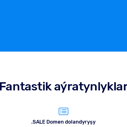
Fantastik aýratynlykla
.SALE Domen dolandyryşy