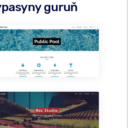
ypasyny guruň