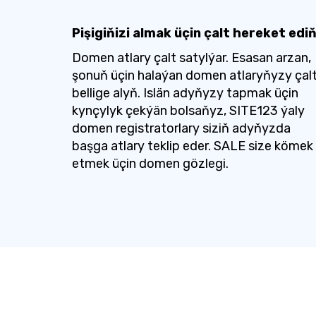
Pişigiňizi almak üçin çalt hereket edi
Domen atlary çalt satylýar. Esasan arzan,
şonuň üçin halaýan domen atlaryňyzy çal
bellige alyň. Islän adyňyzy tapmak üçin
kynçylyk çekýän bolsaňyz, SITE123 ýaly
domen registratorlary siziň adyňyzda
başga atlary teklip eder. SALE size kömek
etmek üçin domen gözlegi.