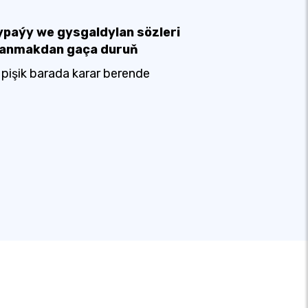
ypaýy we gysgaldylan sözleri
lanmakdan gaça duruň
 pişik barada karar berende