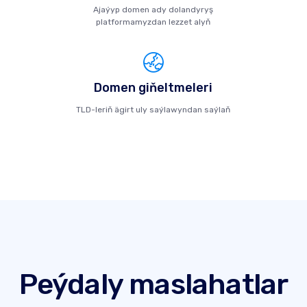
Ajaýyp domen ady dolandyryş
platformamyzdan lezzet alyň
Domen giňeltmeleri
TLD-leriň ägirt uly saýlawyndan saýlaň
Peýdaly maslahatlar