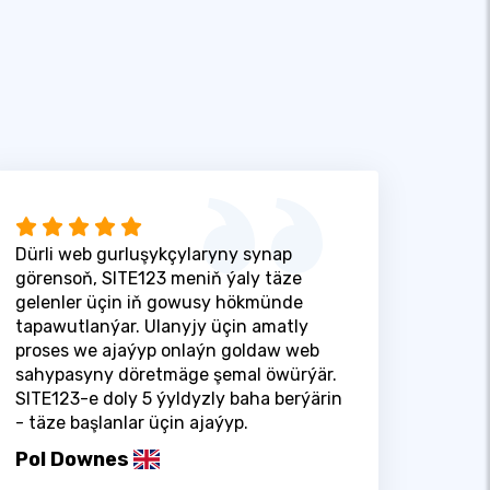
Dürli web gurluşykçylaryny synap
görensoň, SITE123 meniň ýaly täze
gelenler üçin iň gowusy hökmünde
tapawutlanýar. Ulanyjy üçin amatly
proses we ajaýyp onlaýn goldaw web
sahypasyny döretmäge şemal öwürýär.
SITE123-e doly 5 ýyldyzly baha berýärin
- täze başlanlar üçin ajaýyp.
Pol Downes