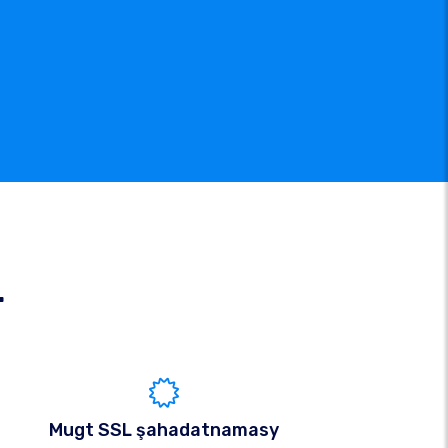
r
Mugt SSL şahadatnamasy