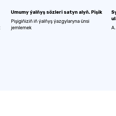
ň
Umumy ýalňyş sözleri satyn alyň. Pişik
S
u
Pişigiňiziň iň ýalňyş ýazgylaryna ünsi
t
jemlemek
A.