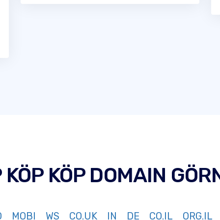
P KÖP KÖP DOMAIN GÖR
O
MOBI
WS
CO.UK
IN
DE
CO.IL
ORG.IL