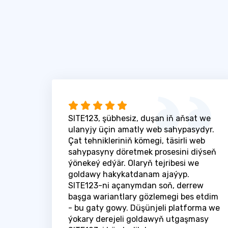
SITE123, şübhesiz, duşan iň aňsat we
ulanyjy üçin amatly web sahypasydyr.
Çat tehnikleriniň kömegi, täsirli web
sahypasyny döretmek prosesini diýseň
ýönekeý edýär. Olaryň tejribesi we
goldawy hakykatdanam ajaýyp.
SITE123-ni açanymdan soň, derrew
başga wariantlary gözlemegi bes etdim
- bu gaty gowy. Düşünjeli platforma we
ýokary derejeli goldawyň utgaşmasy