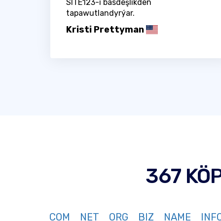
SITE123-i bäsdeşlikden
tapawutlandyrýar.
Kristi Prettyman
367 KÖ
COM
NET
ORG
BIZ
NAME
INF