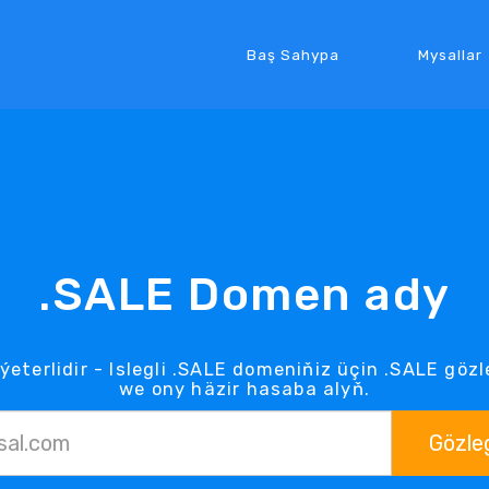
Baş Sahypa
Mysallar
.SALE Domen ady
ýeterlidir - Islegli .SALE domeniňiz üçin .SALE gö
we ony häzir hasaba alyň.
Gözle