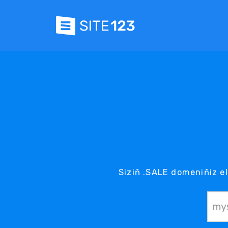
Siziň .SALE domeniňiz el