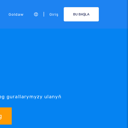
|
Goldaw
Giriş
BU BAŞLA
zleg gurallarymyzy ulanyň
g