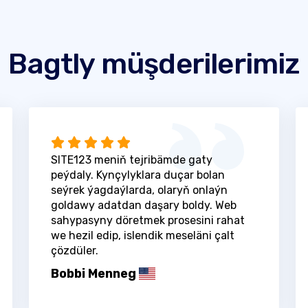
Bagtly müşderilerimiz
SITE123 meniň tejribämde gaty
peýdaly. Kynçylyklara duçar bolan
seýrek ýagdaýlarda, olaryň onlaýn
goldawy adatdan daşary boldy. Web
sahypasyny döretmek prosesini rahat
we hezil edip, islendik meseläni çalt
çözdüler.
Bobbi Menneg