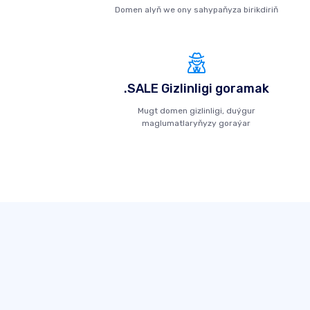
Domen alyň we ony sahypaňyza birikdiriň
.SALE Gizlinligi goramak
Mugt domen gizlinligi, duýgur
maglumatlaryňyzy goraýar